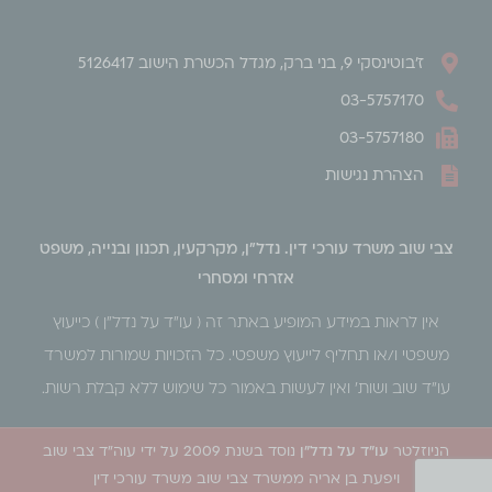
ז'בוטינסקי 9, בני ברק, מגדל הכשרת הישוב 5126417
03-5757170
03-5757180
הצהרת נגישות
צבי שוב משרד עורכי דין. נדל"ן, מקרקעין, תכנון ובנייה, משפט
אזרחי ומסחרי
אין לראות במידע המופיע באתר זה ( עו״ד על נדל״ן ) כייעוץ
משפטי ו/או תחליף לייעוץ משפטי. כל הזכויות שמורות למשרד
עו"ד שוב ושות׳ ואין לעשות באמור כל שימוש ללא קבלת רשות.
הניוזלטר
עו"ד על נדל"ן
נוסד בשנת 2009 על ידי עוה"ד צבי שוב
ויפעת בן אריה ממשרד צבי שוב משרד עורכי דין