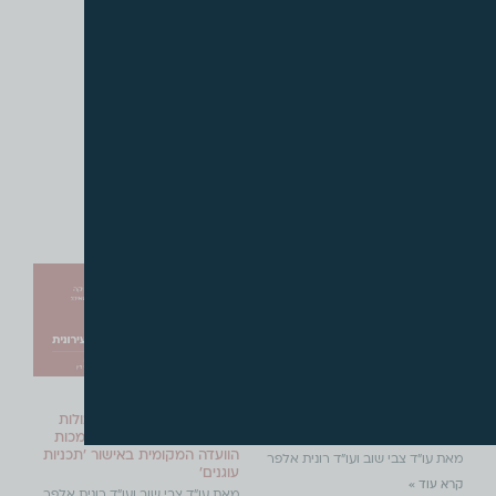
עדכונים אחרונים
אוגוסט, 2026
יולי, 2026
עו"ד על נדל"ן – עלון חודשי מס'
שומרי הסף של התכנון: גבולות
203
זכות העמידה הציבורית וסמכות
הוועדה המקומית באישור 'תכניות
מאת עו"ד צבי שוב ועו"ד רונית אלפר
עוגנים'
קרא עוד »
מאת עו"ד צבי שוב ועו"ד רונית אלפר