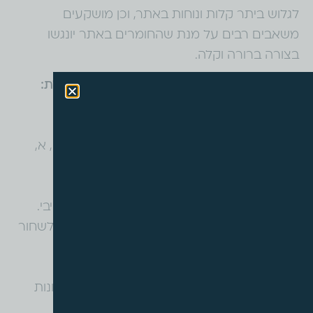
לגלוש ביתר קלות ונוחות באתר, וכן מושקעים
משאבים רבים על מנת שהחומרים באתר יונגשו
בצורה ברורה וקלה.
הנגשת אתר האינטרנט של עו״ד על נדל״ן כוללת:
• ניווט באתר בעזרת המקלדת בלבד.
• תצוגה ברורה של רכיבי האתר.
• אפשרות לשינוי גודל הגופן בשלוש רמות: א, א, א,
בכל דפי האתר.
• התאמה לדפדפנים שונים.
• התאמה לעבודה ברזולוציות שונות – ריספונסיבי.
• כבדי ראייה – ביטול צבעים והפיכת הצבעים לשחור
לבן.
• כבדי ראייה- חדות, כהות ובהירות הנראות.
• הפסקת הבהובים – כפתורים מהבהבים, תמונות
קופצות או כל תזוזה באתר.