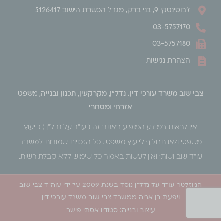
ז'בוטינסקי 9, בני ברק, מגדל הכשרת הישוב 5126417
03-5757170
03-5757180
הצהרת נגישות
צבי שוב משרד עורכי דין. נדל"ן, מקרקעין, תכנון ובנייה, משפט
אזרחי ומסחרי
אין לראות במידע המופיע באתר זה ( עו״ד על נדל״ן ) כייעוץ
משפטי ו/או תחליף לייעוץ משפטי. כל הזכויות שמורות למשרד
עו"ד שוב ושות׳ ואין לעשות באמור כל שימוש ללא קבלת רשות.
הניוזלטר
עו"ד על נדל"ן
נוסד בשנת 2009 על ידי עוה"ד צבי שוב
ויפעת בן אריה ממשרד צבי שוב משרד עורכי דין
עיצוב ובנייה:
סטודיו אסתי פישר