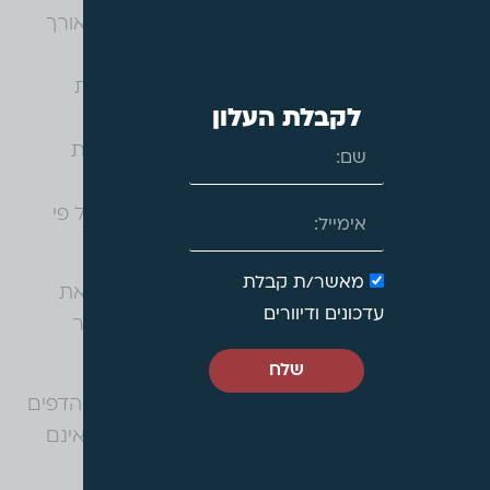
• פונט קריא – מחליף את הפונט לפונט אחיד לאורך
כל האתר.
• הדגשת קישורים – מדגיש בעזרת קו סימון את
לקבלת העלון
הקישורים באתר.
• ניווט באמצעות מקלדת: ניווט בין נושאים ושדות
באמצעות SHIFT +TAB .
• רמת הנגישות באתר: רמת הנגישות באתר על פי
החוק הנדרש הינה רמה 2 – AA.
מאשר/ת קבלת
עו״ד על נדל״ן
ממשיכה לפעול על מנת לשפר את
עדכונים ודיוורים
נגישות האתר, כחלק ממחויבותה ורצונה לאפשר
שימוש באתר לכלל האוכלוסייה.
שלח
ברצוננו לציין, כי למרות המאמצים להנגשת כל הדפים
באתר, ייתכן שיתגלו חלקים ספציפיים באתר שאינם
נגישים. על כן, מכל סיבה שהיא, במידה והדף בו