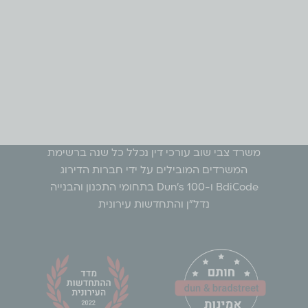
עלון זה כולל בחובו מאמרים, עדכוני חקיקה, וסקירה
של מבחר פסקי דין מעניינים שניתנו לאחרונה ע"י
בתי המשפט וועדות הערר, בתחום המקרקעין בכלל
ובנושאי תכנון ובניה ומיסוי בפרט.
משרד צבי שוב עורכי דין נכלל כל שנה ברשימת
המשרדים המובילים על ידי חברות הדירוג
BdiCode ו-Dun's 100 בתחומי התכנון והבנייה
נדל"ן והתחדשות עירונית