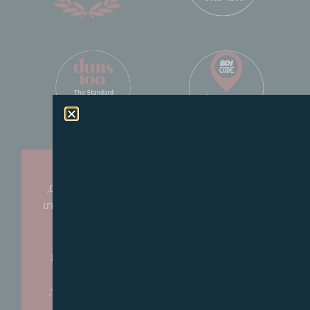
עו״ד על נדל״ן מתפרסם אחת לחודש ומופץ
לאנשי מקצוע ובכללם שמאים, אדריכלים, יזמים,
קבלנים, עו"ד ומשפטנים העוסקים בתחום ומטרתו
לשמש ככלי עבודה שירכז את כל החדשות
בתחום ופרשנות מעשית של אותן פסיקות
מבחינת העוסקים בענף ובכך לתרום להרחבת
הידע והמומחיות בתחומי המקרקעין השונים
ולספק הצצה לחידושים וחדשות בתחום כאמור.