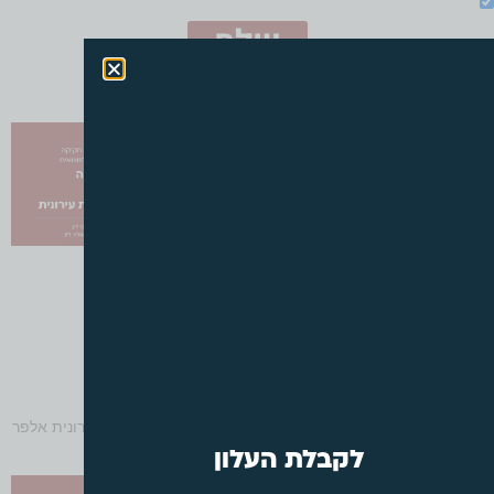
מאשר/ת קבלת עדכונים ודיוורים
שלח
עדכונים אחרונים
עו"ד על נדל"ן – עלון חודשי
שומרי הסף של התכנון:
מס' 203
גבולות זכות העמידה
אוגוסט, 2026
הציבורית וסמכות הוועדה
המקומית באישור 'תכניות
מאת עו"ד צבי שוב ועו"ד רונית אלפר
עוגנים'
יולי, 2026
קרא עוד »
מאת עו"ד צבי שוב ועו"ד רונית אלפר
לקבלת העלון
קרא עוד »