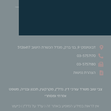
מאשר/ת קבלת עדכונים ודיוורים
שלח
ז'בוטינסקי 9, בני ברק, מגדל הכשרת הישוב 5126417
03-5757170
03-5757180
הצהרת נגישות
צבי שוב משרד עורכי דין. נדל"ן, מקרקעין, תכנון ובנייה, משפט
אזרחי ומסחרי
אין לראות במידע המופיע באתר זה ( עו״ד על נדל״ן ) כייעוץ