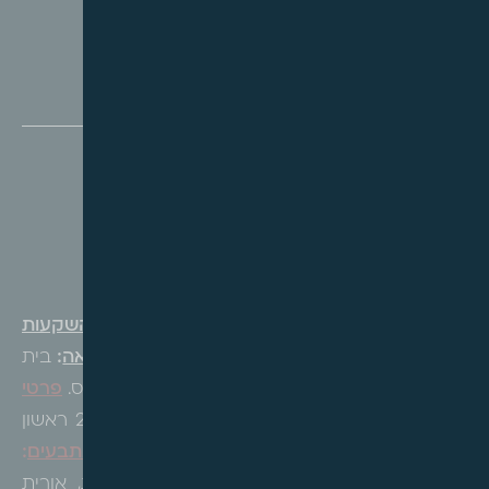
מבונים ופתוחים.
המתחם המזרחי
– הקמת שלושה מבני מגורים.
עדכוני פסיקה
תכנית לרישום שיכון ציבורי
מספר הליך
:
ת"א 67018-11-21
מישנאל חברה להשקעות
ובניין בע"מ ואח' נ' עיריית ראשון לציון ואח'
ערכאה
:
בית
המשפט המחוזי לוד, בפני כב' השופטת, חנה קיציס.
פרטי
המקרקעין
:
גוש 4242 חלקה 580 רחוב האורן 21 ראשון
לציון.
תאריך מתן פסק הדין:
10.3.26.
ב"כ הנתבעים
:
עוה"ד יעקב ברכה, מיכל אגסי, שרון לייב פלג, אורית