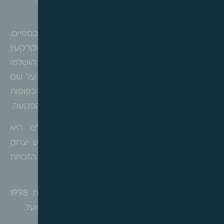
הולנדר.
תביעה זו דנה בתביעה לסעדים הצהרתיים וכספיים,
במסגרתה טענו התובעים לזכויות חכירה במקרקעין
מכוח עסקאות שבוצעו בשנות ה-90, אשר לא הושלמו
ברישום, כאשר ביקשו לבטל את רישום הבעלות על שם
עיריית ראשון לציון או לקבוע כי זכויות העירייה כפופות
לזכויותיהם. לחלופין עתרו לדמי שימוש או לפיצויי הפקעה.
התובעת, מישנאל חברה להשקעות ובניין בע"מ היא
חברה פרטית הטוענת לזכויות במקרקעין, התובע יצחק
עזר הוא מי שלטענתו רכש בשעתו את הזכויות
במקרקעין מוויצו, ומכר אותן למישנאל.
הנתבעת 1, עיריית ראשון לציון רשומה מאז שנת 1998
כבעלת הזכויות במקרקעין והיא מחזיקה בהם בפועל.