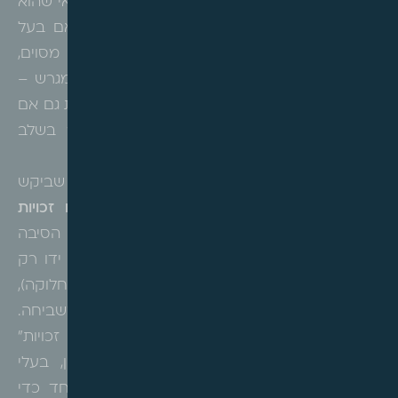
היוצא" של התכנית (טבלת ההקצאה), ובתנאי שהוא
לא העביר אותן לאדם אחר. כך למשל, אם בעל
קרקע קיבל 78% מזכויות בדירה במגרש מסוים,
וביקש את הפטור על אותה דירה באותו מגרש –
הוא יהיה זכאי ל
פטור יחסי
בגובה 78%, וזאת גם אם
הוא השלים את בעלותו בדירה ל-100% בשלב
מאוחר יותר.
באילו נסיבות לא יינתן פטור?
בעל קרקע שביקש
פטור על דירה במגרש
שלא היו לו בו זכויות
מלכתחילה
ב"מצב היוצא", לא יקבל פטור. הסיבה
לכך היא שהזכויות באותו מגרש נרכשו על ידו רק
בשלב מאוחר יותר (במסגרת פרוטוקול החלוקה),
לאחר כניסתה לתוקף של התכנית המשביחה.
רכישה או העברה זו מהווה כאמור "מימוש זכויות"
ששולל את הזכות לפטור. במקרה הנדון, בעלי
הקרקע שמכרו את זכויותיהם במגרש אחד כדי