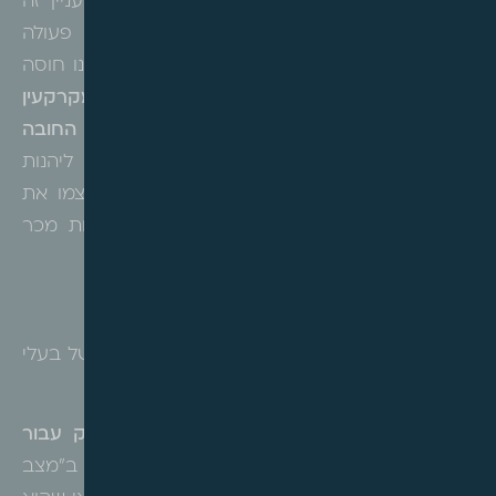
הפחות משמחת עבור חלק מבעלי הקרקע. בעניין זה
קבע בית המשפט, כי איגום זכויות אינו מהווה פעולה
טכנית (בפרט כשהוא כולל גם תשלומי איזון), ואינו חוסה
תחת הסכם שיתוף, אלא מהווה
העברת זכויות במקרקעין
לכל דבר ועניין. קרי – מימוש זכויות המקים את החובה
לשלם היטל השבחה
והמונע את האפשרות ליהנות
מהפטור, אשר מותנה בכך שהבעלים יבנה בעצמו את
הדירה ויתגורר בה 4 שנים ללא ביצוע עסקאות מכר
במהלך אותה תקופה.
הקווים הברורים: מתי יינתן פטור ומתי לא
?
פסק הדין משרטט אבחנה ברורה בין שני סוגים של בעלי
קרקע באותו פרויקט ממש :
באילו נסיבות יינתן פטור?
הפטור יינתן
רק עבור
אותן זכויות מקוריות
שהוקצו לבעל הקרקע ב"מצב