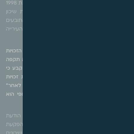
המקרקעין יועדו לאורך השנים לצרכי ציבור, ובשנת 1998
נרשמה הבעלות על שם העירייה מכוח תכנית שיכון
ציבורי והוראות חוק רישום שיכונים ציבוריים. התובעים
טענו כי זכויות החכירה המקוריות לא פקעו וכי העירייה
לא הפקיעה כדין את המקרקעין ולא שילמה פיצוי.
בית המשפט דחה את התביעה וקבע כי
רישום הזכויות
על שם העירייה נעשה כדין, וכי מדובר בהפקעה תקפה
מכוח סעיף 5(ב) לחוק רישום שיכונים ציבוריים. נקבע כי
אין מניעה להפקיע מקרקעין גם כאשר קיימות זכויות
חכירה, וכי הביטוי בסעיף החוק "אם לא יועדו לאחר"
אינו מונע הפקעה מקום בו הייעוד הקנייני הסופי הוא
לרשות המקומית.
בית המשפט התייחס לטענות בדבר העדר הודעת
הפקעה והודעה על תפיסת החזקה- וציין כי הפקעת
המקרקעין בדרך הקבועה בסעיף 5(ב) בחוק שיכונים