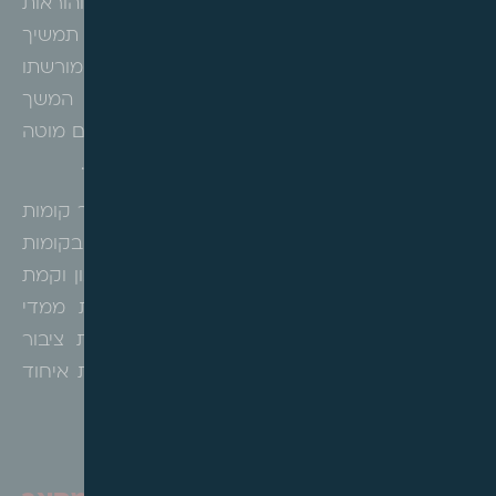
התכנית קובעת בין היתר, זכויות בנייה והוראות
ולהתחדשות ושמירה על ערכי השכונה, כך שזאת תמשיך
להוות מרחב עירוני ייחודי המשמר את מורשתו
האדריכלית, המרקמית והתפקודית שיאפשר המשך
פעילות מסחרית תוססת ומגוונת, לצד היצע מגורים מוטה
דירות קטנות ומרחב ציבורי התומך בפעילויות אלו.
בנוסף, התכנית קובעת הוראות בינוי לרבות מספר קומות
מירבי, גובה קומות, תכסית וקווי בניין, שימושים בקומות
הבניינים למסחר, תעסוקה ומגורים, הוראות לתכנון וקמת
הקרקע ופיתוח המגרש, הוראות לתשריט תלת ממדי
לצרכי רישום, הקצאת שטחים בנויים למוסדות ציבור
במגרשים סחירים וקביעת החובה להכנת תכנית איחוד
וחלוקה ועוד.