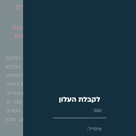
עדכוני חקיקה/חקיקת משנה/חוזרים
מקצועיים
מרחב תכנון מחוזי – הודעה בדבר הכנת
תכנית לתשתית לאומית ותנאים למתן
היתרים – תת"ל 200
הרינו לעדכן כי בהתאם לסעיף 76 ג(1) ו-77 לחוק התכנון
והבניה, ובתוקף סמכותה לפי סעיף 78 לחוק התכנון
והבניה, הודיעה המועצה ארצית על הכנת תכנית לתשתית
לאומית מספר 200 – הקו הצהוב, להקמת קו BRT כחלק
מתכנית אסטרטגית ארצית לפיתוח התחבורה הציבורית.
לקבלת העלון
בתוואי אשר חוצה את הרשויות, תל אביב, רמת גן,
גבעתיים ובני ברק וחופף בקצותיו לחולון ורמת השרון.
הקו מתכונן לתת מענה בכיוון צפון-דרום למרחב שבין
כביש 4 במזרח לכביש 20 במערב.