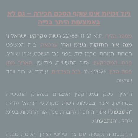
ניוד זכויות אינו עוקף הסכם חכירה – גם לא
באמצעות היתר בנייה
מספר הליך
:
ת"א 22788-11-21
רשות מקרקעי ישראל נ'
מגה אור החזקות בע"מ ואח'
ערכאה
:
בית המשפט
המחוזי המחוזי מרכז לוד, בפני כב' השופט, אורן שוורץ.
פרטי המקרקעין
:
אזור התעשייה, מודיעין.
תאריך מתן
פסק הדין
:
15.3.2026.
ב"כ הצדדים
:
עוה"ד שי רוה וורד
שניאור.
ההליך עסק במקרקעין המצויים בפארק התעשייה
במודיעין, אשר בבעלות רשות מקרקעי ישראל (להלן:
"
התובעת
") אשר הוחכרו לחברת מגה אור החזקות בע"מ
(להלן: "
הנתבעת
").
הנתבעת התקשרה עם צד שלישי לצורך הקמת מבנה