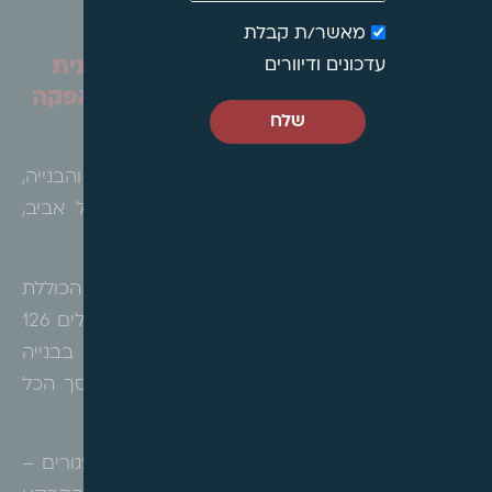
מאשר/ת קבלת
תל אביב – הודעה בדבר אישור תכנית
עדכונים ודיוורים
מפורטת מס' 507-0626317 – נאות אפקה
שלח
א'
הרינו לעדכן כי בהתאם לסעיף 117 לחוק התכנון והבנייה,
אושרה תכנית מפורטת מס' 507-0626317 בתל אביב,
בשכונת נאות אפקה א'.
מטרת התכנית הינה בין היתר התחדשות עירונית, הכוללת
פינוי והריסה של 8 מבנים בני 3-4 קומות הכוללים 126
יחידות דיור, והקמת 5 מבנים חדשים – 4 בבנייה
מרקמית עד 8 קומות ומגדל עד 19 קומות – סך הכל
354 יחידות דיור ושטח ציבורי בנוי.
התכנית קובעת זכויות בנייה, שימושים בייעוד המגורים –