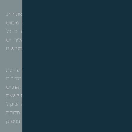
השבחה.
העברות והחלפות כחלק מההליך התכנוני הינן פטורות,
אבל העברות לאחר אישור ההליך התכנוני הינן מימוש
זכויות המקים חיוב בהיטל השבחה ולכן רצוי מאד כי כל
הפעולות יעשו במסגרת ותחת הכותרת של ההליך, יש
לשים לב גם כי עריכת הסכם שיתוף לפני יצירת המגרשים
תסייע במניעת הליכי פירוק שיתוף ואובדן הזכויות.
דרך אחרת בה לכאורה יכלו לנקוט הבעלים הינה עריכת
תכנית מתקנת שהיא זו שתבצע את ייחוד הדירות
לבעלים, כך שכל אחד יוכל לקבל את דירותיו, עם זאת יש
ליקח בחשבון כי הפסיקה קבעה שתכניות אמורות לשאת
גם תוכן תכנוני ולא רק תוכן קנייני, כלומר שיהיה שיקול
תכנוני באישורן, תכנית שכל מטרתה הינה שינוי חלוקת
הזכויות עלולה להיתקל במחסום בו לא תקודם בנימוק
שאינה תכנונית אלא קניינית בלבד.