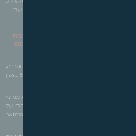
מסחר, ושטח בנוי של כ-500 מ"ר בקומת הקרקע
לשימושים ציבוריים, נקבעו גם הנחיות לעניין ציפוף ועוד.
תל אביב – הודעה בדבר הפקדת תכנית
מתאר עם הוראות מפורטות מס' 507-
1112747 – צפון פלורנטין
הרינו לעדכן, כי בהתאם לסעיף 89 לחוק התכנון והבניה,
הופקדה תכנית מתאר מפורטת מס' 507-1112747 בצפון
פלורנטין, תל אביב.
מטרת התכנית הינה בין היתר הוראות להתחדשות מגרשי
בניה קיימים, תוך פיתוח ושמירה של המרקם הייחודי של
שכונת "מרכז מסחרי", בהתאם לתכנית המתאר
תא/5000.