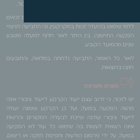
ולא ניתן לחדשו נוכח שינוי ייעוד הקרקע לצרכי ציבור.
באשר לסעדים הכספיים, נקבע כי התובעים אינם זכאים
לדמי שימוש בהיעדר זכות במקרקעין, וכי התביעה לפיצויי
הפקעה התיישנה, בין היתר לאור חלוף למעלה משבע
שנים מהמועד הקובע.
לאור כל האמור, התביעה נדחתה במלואה, והתובעים
חויבו בהוצאות.
הערת מערכת
:
יש לזכור, כי לרוב עצם ייעוד הקרקע לייעוד ציבורי אינה
מהווה הפקעה בפועל, ועל כן הקרקע ששונה יעודה
לייעוד ציבורי עודנה שייכת לבעליה המקורים והרשות
אינה רשאית לעשות בה שימוש כל עוד לא הפקיעה
בפועל, על ידי פרסום הודעות ותפיסת חזקה או רישום,