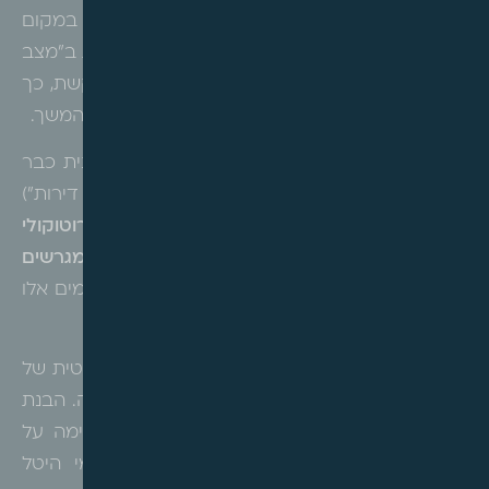
הזכויות של בעל הקרקע במגרש אחד מסוים
, במקום
לפזר אותם על פני מספר מגרשים. ככל שהזכויות ב"מצב
היוצא" ישקפו נאמנה את הדירה העתידית המבוקשת, כך
לא יהיה צורך לבצע עסקאות החלפה ("מימוש") בהמשך.
הימנעות מעסקאות החלפה מקדימות:
אם התכנית כבר
אושרה והוקצו לכם זכויות חלקיות ("שברי דירות")
במספר מגרשים,
היזהרו מחתימה על "פרוטוקולי
חלוקה" או הסכמים הכוללים החלפת זכויות בין מגרשים
ותשלומי איזון
. בית המשפט קבע ברורות שהסכמים אלו
מהווים מימוש השולל את הזכאות לפטור.
אין ספק, כי פסק הדין מדגיש את החשיבות הקריטית של
ייעוץ משפטי ושמאי מוקדם בהליכי איחוד וחלוקה. הבנת
המשמעות של העברת זכויות עוד בטרם החתימה על
הסכמי חלוקה, היא המפתח לחיסכון בתשלומי היטל