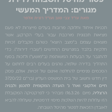
פטור מהיטל השבחה לדירת
מגורים: המדריך המעשי
מאת עו"ד צבי שוב ועו"ד רונית אלפר
תכניות איחוד וחלוקה מרובות בעלים מייצרות לא פעם
מציאות תכנונית מורכבת עבור בעלי הקרקע, אשר
מוצאים עצמם ב"מצב היוצא" כשהם מקבלים זכויות
חלקיות בלבד במגרשים החדשים ("שברי דירות"). כדי
להתגבר על הבעלות המשותפת (ב"מושע") ולזכות בסוף
התהליך בדירה שלמה, נוהגים בעלים רבים לחתום על
הסכמים פנימיים להחלפה ואיגום של זכויות. אולם, פסק
דין חדש וחשוב של בית המשפט העליון (בר"ם 3720/22
חיים אלקובי ואח' נ' הועדה המקומית לתכנון ולבניה
הרצליה
, מיום 16.3.26) מבהיר כי לפרקטיקה המקובלת
הזו עלולות להיות השלכות מיסוי דרמטיות, שעלולה להביא
לאובדן הזכאות לפטור מהיטל השבחה.