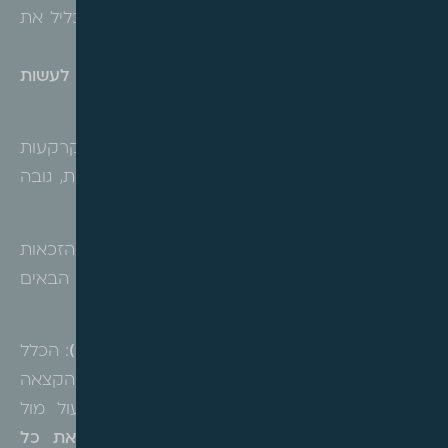
לקבל דירה שלמה במגרש השני – איבדו כליל את
זכאותם לפטור .
המדריך המעשי: מה נדרש מבעל קרקע לעשות
מלכתחילה
?
פסק הדין מבהיר כי השאיפה המובנת של בעלי קרקעות
להימנע משותפות ("מושע") ולהגיע לדירות שלמות, גובה
"מחיר" בדמות תשלום היטל השבחה.
לכן, כדי להימנע מהיקלעות למצב שבו נשללת הזכאות
לפטור, מומלץ לבעלי קרקע לנקוט בצעדים הבאים
מלכתחילה:
מעורבות אקטיבית בשלב התכנון ("המצב היוצא")
: הכלל
החשוב ביותר הוא לנסות ולהשפיע על טבלאות ההקצאה
והאיזון
לפני
אישור התכנית. אם ניתן, יש לפעול מול
מוסדות התכנון והשמאי המכריע כדי
לרכז את כל