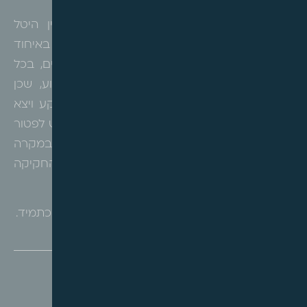
ייתכן ויש מקום להשוות לכל הפחות את דין היטל
ההשבחה לדין מיסוי מקרקעין בו ככלל יש פטור באיחוד
וחלוקה ויש מקרים בהם ניתן יהיה לבצע שינויים, בכל
מקרה ברור שמדובר בתאונה שניתן היה למנוע, שכן
בסיכומו של דבר אם בעל קרקע נכנס עם קרקע ויצא
עם דירה, וזו דירתו היחידה, הרי שהמחוקק ביקש לפטור
אותו ממס אם עמד במבחנים,
ולכן תשלום היטל במקרה
זה אינו צודק והיה מקום לאפשרו ולתקן את החקיקה
בעניין זה.
אין ספק ש"סוף מעשה במחשבה תחילה" רלוונטי כתמיד.