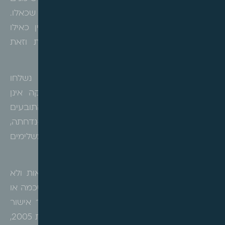
ציבוריים מייתרת את הצורך במשלוח הודעות שכאלו.
בהתאם להוראת הסעיף רואים את המקרקעין כאילו
הופקעו מבלי צורך בנקיטת פעולות פורמליות וזאת
בשונה מהליכי הפקעה לפי חוק התכנון והבניה.
לפיכך, הדגיש בית המשפט, כי העובדה שלא נשלחו
הודעה על הפקעה והודעה על תפיסת החזקה אינן
מאיינת את ההפקעה שהושלמה, ועל כן טענת התובעים
שהעירייה לא ביצעה את חובותיה על פי דין-נדחתה,
והודגש כי עצם אישור התכנית ורישום הזכויות משלימים
את ההפקעה.
עוד נקבע, כי התובעים לא השלימו את העסקאות ולא
רכשו זכות קניינית במקרקעין, וכי תשלום דמי הסכמה או
דיווח לרשויות המס אינם מקנים זכויות בהיעדר אישור
והשלמת רישום. בנוסף, חוזה החכירה פקע בשנת 2005,