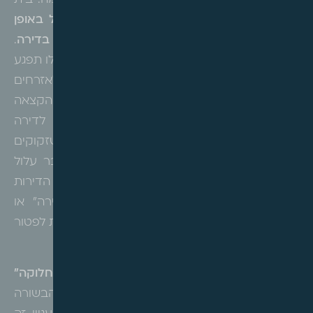
טענה כי הפטור נועד רק למי שזכאי לדירה שלמה. בית
המשפט העליון דחה טענה זו וקבע
שאין לשלול באופן
קטגורי פטור ממי שמחזיק רק בחלק מהזכויות בדירה
.
בית המשפט הבהיר, כי שלילת הפטור במקרים אלו תפגע
בתכלית הסוציאלית של החוק, שנועד לסייע לאזרחים
לשפר את תנאי המגורים שלהם כך שמי שקיבל הקצאה
של דווקא בעלי אמצעים המחזיקים בזכויות לדירה
שלמה יקבלו פטור, ואילו בעלי זכויות מועטות (שזקוקים
יותר להטבה הכלכלית) ייפגעו.. יתרה מכך, הדבר עלול
ליצור שרירותיות בהענקת הפטור כתלות בגודל הדירות
שבתכנית. לכן נקבע, כי החזקה ב"כמעט דירה" או
בשבריר דירה אינה פוסלת כשלעצמה את הזכאות לפטור
היחסי.
השאלה השניה שנדונה היא האם "פרוטוקול חלוקה"
השולל פטור נחשב ל"מימוש זכויות"?
כאן הבשורה