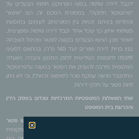
לקבל דירה שלמה בסוף הפרויקט, חתמו הבעלים על
"פרוטוקול חלוקה". במסגרת הסכם זה, הם "איגמו"
והחליפו ביניהם זכויות בין המגרשים, לעיתים בתוספת
תשלומי איזון, כך שכל אחד יקבל דירה שלמה וספציפית.
לאחר מכן, הגישו הבעלים בקשה לפטור מהיטל השבחה
בגין בניית דירת מגורים (עד 140 מ"ר), בהתאם לסעיף
19(ג)(1) לתוספת השלישית לחוק התכנון והבניה. הוועדה
המקומית סירבה להעניק את הפטור בטענה ש"פרוטוקול
החלוקה" מהווה עסקת מכר ("מימוש זכויות"), וכי לא ניתן
לתת פטור על חלקי דירות.
שתי השאלות המשפטיות המרכזיות שנדונו בפסק הדין
והכרעת בית המשפט
השאלה הראשונה שנדונה היא, האם ניתן לבקש פטור
מהיטל השבחה על "חלק" מדירה
? הוועדה המקומית