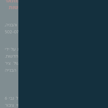
בת ים – הודעה בדבר הפקדת תכנית מתאר
מקומית מס' 502-0725861 – התחדשות
עירונית הרב מיימון
הרינו לעדכן, כי בהתאם לסעיף 89 לחוק התכנון והבניה,
הופקדה תכנית מתאר מקומית מס' 502-0725861
ברחוב הרב מיימון, בת ים.
מטרת התכנית הינה, בין היתר התחדשות עירונית על ידי
הריסת 136 יחידות דיור והקמת 430 יחידות דיור חדשות.
התכנית תתאים את הבינוי למגמות הפיתוח של ציר
ניסבאום כציר עירוני ראשי, תוך הגדלת היקפי הבנייה
והוספת שימושי מסחר ותעסוקה לאורכו.
התכנית קובעת חלוקה לשני מתחמים:
המתחם המערבי
– הקמת שני מגדלי מגורים גל גבי 6
קומות מסד בשילוב מסחר ותעסוקה וכן שטחי ציבור