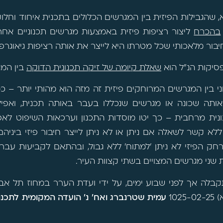
, שהגבילות הפיזית בין המגרשים הכלולים בתכנית איחוד וחל
בהכרח
ליצור רציפות פיזית באמצעות מגרשים תכנוניים אחר
בור מלאכותי שכל מטרתו היא לייצר את אותה רציפות גיאוגרפי
סיקות הנ"ל הוא
שאלת קיומה של זיקה תכנונית הדוקה
בין המג
 בין המגרשים המרוחקים פיזית זה מזה הוא מהותי יותר – כ
 אותה שכונה או מגרשים שנכללו בעבר באותה תכנית, ואפיל
נונית מרחבית – כך יטו מוסדות התכנון וערכאות השיפוט ל
לא קשר לשאלה אם ניתן או לא ניתן לייצר חיבור פיזי ביני
חק הפיזי לא ניתן 'למתוח' ללא גבול, ובהתאם לקביעות עבר,
שני מגרשים המצויים בשתי קצוות העיר.
בלה אך לפני שבוע ימים, על ידי ועדת הערר במחוז תל אביב
10
עמית שטרנברג ואח' נ' הועדה המקומית לתכנון 