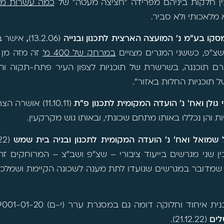
ין חלקות ביניהם מפרידה "חציצה מעטה" של
כמה עשרות מט
 מלאכותי ולא סביר.
סקו בע"מ נ' המועצה הארצית לתכנון ובנייה
(13.2.06)
,
אישר 
צ"פ, כששני המגרים מצויים
במרחק של 400 מ'
זה מזה מן 
רם תוכננה, בשרשרת של תוכניות לצפון העיר פתח-תקוה וה
 תוכניות החלות באזור".
 גולן ואח' נ' הועדה המקומית לתכנון פ"ת
(11.10.11) אוש
ת והן נכללו באותו מתחם שכונתי, ובאותו גוש מקרקעין.
שמואל ואח' נ' הועדה המקומית לתכנון ובניה בית שמש
 שני מגרשים בייעוד ציבורי – שצ"פ ושב"צ – המרוחקים זה 
 שמדובר במגרשים שנועדו לתת מענה לשכונה הקיימת ושמלכת
יחוד וחלוקה דומה גם במסגרת ערר (י-ם) 9001-01-20
לים
(21.12.22).