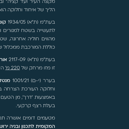
מקצה העיר ועד קציה" וב
הליך של איחוד וחלוקה הוא
בעת"מ (ת"א) 1934/05
קומ
לתעשייה בשטח למגורים וש
מהווים חוליה אחרונה, שט
כוללת המורכבת ממכלול של
בעת"מ (ת"א) 2117-09
אורי
זו מזו מרחק של
220 מ'
היו
בערר (י-ם) 1001/21
מנטל 
וחלוקה העורכת הצרחה בין
באמצעות 'דרך', מן הטעם
בעלת רצף קרקעי.
מטעמים דומים אושרה תכנית א
המקומית לתכנון ובניה ירוש