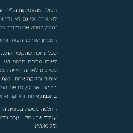
העולה מהפסיקות הנ"ל הוא
לאישורה, וכי גם לא נדרש
'דרך', בפרט אם מדובר בחי
המבחן המרכזי העולה מהפ
ככל שיוכח שהקשר התכנוני
לאותו מתחם תכנוני ו/או
כשייכים לאותה ראייה תכ
איחוד וחלוקה אחת, וזאת ל
ביניהם. אם כי, גם את המר
בתכנית איחוד וחלוקה אחת 
החלטה נוספת בסוגייה התק
עוה"ד שרון טל – ערר (ת"א) 25-02-25
(23.10.25).