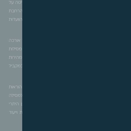
הוועדה הארצית לתכנון ולבנייה של תשתיות לאומיות החליטה על
העברת תכנית לתשתית לאומית מספר 65/א – שדרוג והרחבת
מסילת החוף בין תחנת חוף כרמל לשפיים, להערות הוועדות
המחוזיות ולהשגות הציבור.
מטרת התכנית הינה, בין היתר, הכפלת מסילת החוף לכל אורכה
נוסף על מסילות הפרבריות הקיימות, כדי לאפשר תוספת מסילות
לרכבות המהירות, הגדלת קיבולת הנסיעה ושיפור מהירות
הנסיעה במסילת הברזל ויצירת מסלול תחבורה ציבורית במקביל
למסילה בין שפיים לנתניה.
התכנית קובעת, בין היתר, ייעוד שטחים למסילת ברזל, הוראות
והטלת מגבלות בנייה ופיתוח על שטים הסמוכים למסילה
המוצעת, קביעת מבנים להריסה, קביעת הוראות למתן היתרי
בנייה, הרשאות, תכנון מפורט לפני ביצוע ולביצוע עבודות וייעוד
שטחים לדרך לצורך מסלול תחבורה ציבורית.