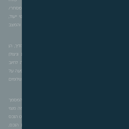
התוכניות החלות ו/או המתוכננות על המקרקעין, אשר יכולה
ללמד על היעודים המותרים בנכס ובסביבתו (מגורים/ מסחר/
משרדים/ תעשיה/ חקלאי וכו'), ללמד על היתכנות לשינוי ייעוד,
הפקעות וכו' ובהתאם לכך להזהיר את הרוכש במקרה והמצב
התכנוני אינו תואם את הצרכים שלו מהנכס.
כמו כן, ניתן ללמוד על תוכניות מופקדות שנמצאות בתהליך, הן
מבחינת השימושים והן מבחינת זכויות בנייה אפשריות וניצולן
המשפיעות על בנייה עתידית. כן נדרש לקבל אינדיקציה לחיוב
קיים או צפוי בהיטל השבחה, כשלהיטל השבחה יש השפעה על
מחירה של העסקה, ולעיתים אף יידרש קביעת מנגנוני תשלומים
מתאימים בעסקה.
בנכסים בנויים יש לבחון גם את היתר הבניה, המהווה את המסמך
הרשמי שבהתאם לו אמור היה להיבנות הנכס. מסמך זה מצוי
בתיק המידע של הנכס בוועדה המקומית, ובו מסומן תשריט הנכס
וקבועים גם השימושים המותרים בנכס, היקפם, גבולות הנכס,