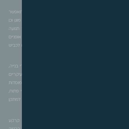
מטרת התכנית הינה, בין היתר, יצירת מסגרת תכנונית שתאפשר
פיתוח עירוני של כ- 3,200 יחידות דיור, 350 יחידות דיור מוגן וכן
הקצאת שטחים לתעסוקה, לצרכי ציבור, פיתוח מערך תנועה
ותחבורה, רשת צירים ירוקים ושבילים להולכי רגל ורוכבי אופניים
וכן הכללת שטח אשר ישמש כמתקן ויסות לאיגום ממזרח לכביש
40.
התכנית קובעת, בין היתר, תנאים והוראות להוצאת היתרי בנייה,
שינוי ייעוד הקרקע מיעוד "קרקע חקלאית" ליעודים העיקריים
הבאים: מגורים ד', דיור מיוחד, תעסוקה, תעסוקה/מבנים ומוסדות
ציבור, מבנים ומוסדות ציבור, כיכר עירונית, שטח ציבורי פתוח,
נחל, מתקנים הנדסיים, מרכז תחבורה, דרכים וכן לשטח למתקן
ויסות לאיגום.
בנוסף, התכנית קובעת התכליות המותרות לכל יעוד קרקע