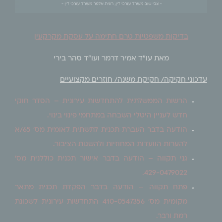
בדיקות משפטיות טרם חתימה על עסקת מקרקעין
מאת עו"ד אמיר דרמר ועו"ד סהר בירי
עדכוני חקיקה/ חקיקת משנה/ חוזרים מקצועיים
הרשות הממשלתית להתחדשות עירונית – הסדר חוקי
חדש לעניין היטלי השבחה במתחמי פינוי בינוי.
הודעה בדבר העברת תכנית לתשתית לאומית מס' 65/א
להערות הוועדות המחוזיות ולהשגות הציבור.
גני תקווה – הודעה בדבר אישור תכנית כוללנית מס'
429-0479022.
פתח תקווה – הודעה בדבר הפקדת תכנית מתאר
מקומית מס' 410-0547356 התחדשות עירונית לשכונת
רמת ורבר.