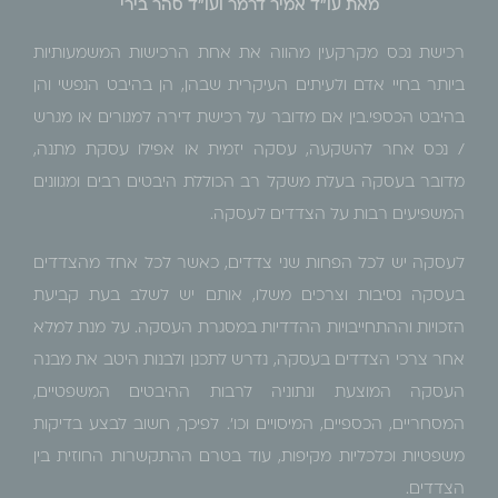
מאת עו"ד אמיר דרמר ועו"ד סהר בירי
רכישת נכס מקרקעין מהווה את אחת הרכישות המשמעותיות
ביותר בחיי אדם ולעיתים העיקרית שבהן, הן בהיבט הנפשי והן
בהיבט הכספי.בין אם מדובר על רכישת דירה למגורים או מגרש
/ נכס אחר להשקעה, עסקה יזמית או אפילו עסקת מתנה,
מדובר בעסקה בעלת משקל רב הכוללת היבטים רבים ומגוונים
המשפיעים רבות על הצדדים לעסקה.
לעסקה יש לכל הפחות שני צדדים, כאשר לכל אחד מהצדדים
בעסקה נסיבות וצרכים משלו, אותם יש לשלב בעת קביעת
הזכויות וההתחייבויות ההדדיות במסגרת העסקה. על מנת למלא
אחר צרכי הצדדים בעסקה, נדרש לתכנן ולבנות היטב את מבנה
העסקה המוצעת ונתוניה לרבות ההיבטים המשפטיים,
המסחריים, הכספיים, המיסויים וכו'. לפיכך, חשוב לבצע בדיקות
משפטיות וכלכליות מקיפות, עוד בטרם ההתקשרות החוזית בין
הצדדים.