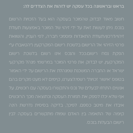
בראש ובראשונה בכל עסקה יש לזהות את הצדדים לה:
חשוב מאוד לבדוק שהמוכר בעסקה הוא בעל הזכויות הרשום
בנכס. ניתן לעשות זאת על ידי זיהוי של המוכר באמצעות תעודת
זיהוי/דרכון/תעודת התאגדות ומסמכי חברה, לפי העניין, והשוואת
פרטי הזיהוי אל הרישום בלשכת רישום המקרקעין ("הטאבו") ע"י
הפקת נסח רישום.ככל והנכס אינו רשום בלשכת רישום
המקרקעין, יש לבדוק את פרטי המוכר במרשמי מנהל מקרקעי
ישראל או החברה המשכנת שמנהלת את הרישום על ידי האמור
בטופס 'אישור זכויות" רשמי.לצערנו, קיימים לא מעט מקרים בהם
אנשים התחזו לבעלים של נכס והתקשרו בעסקה עם רוכשים, על
אף שלא יכלו לספק את תמורת העסקה וכתוצאה מכך הרוכשים
איבדו את מיטב כספם. לפיכך, בדיקה בסיסית נדרשת הינה
קיומה של התאמה בין האדם שמולו מתקשרים בעסקה לבין
רישום הבעלות בנכס.