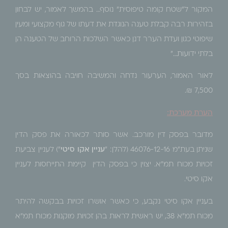
המקור ל"שטח קומה טיפוסית" נוסף… בהמשך לאמור, יש לבחון
בזהירות רבה קבלת טענה הנוגדת את דעתו של גוף מקצועי ומעין
שיפוטי כגון ועדת הערר דנן כאשר השלכות הרוחב של הטענה הן
בלתי ידועות…"
לאור האמור, הערעור נדחה והמשיבה חויבה בהוצאות בסך
7,500 ₪.
הערת מערכת:
מדובר בפסק דין מורכב. אשר סותר לכאורה את פסק הדין
שניתן בעת"מ 46076-12-16 (להלן: "
עניין אקו סיטי
") לעניין צביעת
זכויות מכוח תמ"א. יצוין כי בפסק הדין קיימת התייחסות לעניין
אקו סיטי.
בעניין אקו סיטי נקבע, כי כאשר אושרו זכויות בבקשה להיתר
מכוח תמ"א 38, יש ראשית לראות בהן זכויות מוקנות מכוח תמ"א