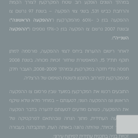
במהלך השנים הופקע רוב שטח המקרקעין לצורך הקמת
והרחבת כביש 531, בשני צווי הפקעה – בשנת 97 נרשם צו
ההפקעה בגין כ -60% מהמקרקעין ("
ההפקעה הראשונה"
)
ובשנת 2007 נרשם צו הפקעה בגין כ-17% נוספים (
"ההפקעה
השנייה"
).
לאחר רישום ההערות ביחס לצווי ההפקעה, פורסמה למתן
תוקף תת"ל 15, המאפשרת שחזור זכויות מכוחה. בשנת 2008
תפסה נת"י חזקה במקרקעין, ובמהלך 2008-2009, הועבר חלק
מהמקרקעין למרחב התכנון ולשטח השיפוט של הרצליה.
התובעים רכשו את המקרקעין במועד שבין פרסום צו ההפקעה
הראשון וצו ההפקעה השני, לטענתם – במחיר מלא שלא שיקף
את ההפקעה, כשהם מודעים לטענתם להערה בדבר הפקעה
ולהפקעה העתידית, מתוך הנחה שבהתאם לפרקטיקה של
"שחזור זכויות", שהיתה נהוגה באותה העת, תתקבלנה בעבורה
זכויות בניה בתכנית עתידית לפיתוח עירוני.