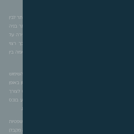
חומרי הבנייה העיקריים וכו'.
טרם חתימה על הסכם רכישה יש להשוות בין הקבוע בהיתר לבין
המצב הנכס בפועל, ולוודא כי הנכס נבנה בהתאם להיתר בניה
ואינו חורג ממנו, שכן חריגה מההיתר עלולה לעלות כעבירה על
חוק התכנון והבניה על כל ההשלכות הנובעות מכך. כך רצוי
לעשות גם בתיק הבית המשותף, ולוודא קיומה של התאמה בין
תשריט הבית המשותף לבין המצב הקיים בפועל.
במקרים לא מעטים נחשפו הונאות שנוגעות לטיב ואופי השימוש
בנכס, כגון מכירת מחסן כדירת מגורים או מקלט כמחסן באופן
אשר סותר את היתרי המבנים. יש לוודא כי הנכס נרכש לצורך
אותו השימוש שמוגדר בהיתר, שכן במקרים בהם יבוצע בנכס
שימוש שונה מהמותר בהיתר תהא חשיפה חוקית וכלכלית.
חשוב להכיר, כי בכל עסקה יש לבצע בדיקות המשפטיות
בהתאם למבנה ולייחודיות שלה. כך למשל, ברכישת דירה מקבלן