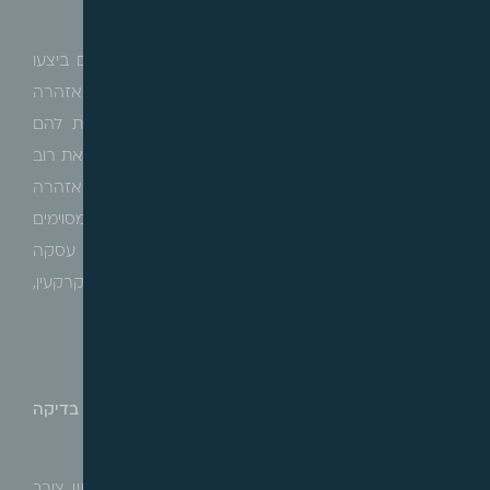
בפניהם שנעשתה עסקה/ניתנה התחייבות בקשר לנכס.
הונאות נפוצות לצערנו, נוגעות למקרים בהם בעלי נכסים ביצעו
מכירה כפולה של אותו נכס למספר רוכשים. הערת אזהרה
משמשת כתמרור אזהרה לרוכשים מאוחרים, ומשקפת להם
שכבר נחתמה וקיימת עסקה קודמת בנכס, ובכך מונעת את רוב
רובם של תרחישים מסוג זה. בנוסף רישום הערת אזהרה
מעניקה לרוכש הנכס זכות מעין קניינית, אשר במקרים מסוימים
גוברת על זכות מעקל מאוחר בזמן ו/או על מבצע עסקה
מאוחרת, כך שבמקרה שיוטל עיקול על זכויות המוכר במקרקעין,
תגבר זכותו של הרוכש בעל הערת אזהרה לטובתו.
בד בבד עם הבדיקה המשפטית של הנכס יש לבצע בדיקה
פיזית והנדסית שלו:
נושא זה רלוונטי בעיקר לדירות/נכסים מסחריים בהם יש צורך