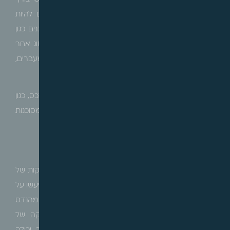
לבדוק את מצב התשתיות ומערכות הנכס ובהן עלולים להיות
בעיות ניקוז, רטיבות, תשתית לקויות, שינויים מבניים מסוכנים כגון
הסרת קיר תומך וכו', אך תקף גם במגרשים ונכסים מסוג אחר
שבהם נדרש לבדוק את הקרקע, את דרכי הגישה, מעברים,
סביבה וכדומה.
כמו כן מומלץ לבדוק שאין מטרדים בסביבה הקרובה לנכס, כגון
מוקדים לשידור סלולארי או אנטנות סלולאריות, תשתיות מסוכנות
תברואתית, אתרים לסילוק פסולת וכו'.
בדיקות נוספות הן הבדיקות התכנוניות:
בטרם חתימה על הסכם רכישה, חשוב ביותר לבצע בדיקות של
המצב התכנוני של הנכס וסביבתו. בדיקות תכנוניות רצוי שיעשו על
ידי עורך דין הבקיא בדיני התכנון והבניה, בשילוב שמאי או מהנדס
במקרים מסוימים. כחלק מבדיקות אלו נערכת בדיקה של