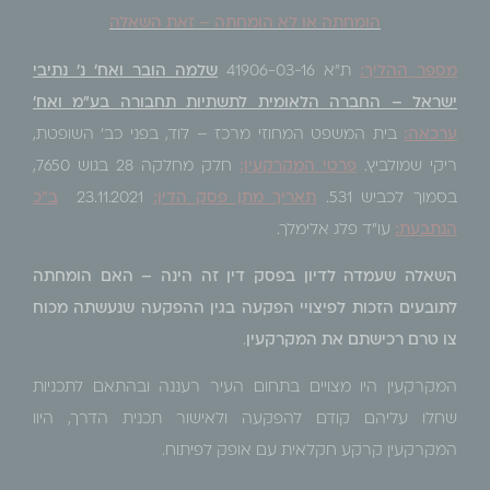
הומחתה או לא הומחתה – זאת השאלה
מספר ההליך:
ת"א 41906-03-16
שלמה הובר ואח' נ' נתיבי
ישראל – החברה הלאומית לתשתיות תחבורה בע"מ ואח'
ערכאה:
בית המשפט המחוזי מרכז – לוד, בפני כב' השופטת,
ריקי שמולביץ.
פרטי המקרקעין:
חלק מחלקה 28 בגוש 7650,
בסמוך לכביש 531.
תאריך מתן פסק הדין:
23.11.2021
ב"כ
הנתבעת:
עו"ד פלג אלימלך.
השאלה שעמדה לדיון בפסק דין זה הינה – האם הומחתה
לתובעים הזכות לפיצויי הפקעה בגין ההפקעה שנעשתה מכוח
צו טרם רכישתם את המקרקעין
.
המקרקעין היו מצויים בתחום העיר רעננה ובהתאם לתכניות
שחלו עליהם קודם להפקעה ולאישור תכנית הדרך, היוו
המקרקעין קרקע חקלאית עם אופק לפיתוח.