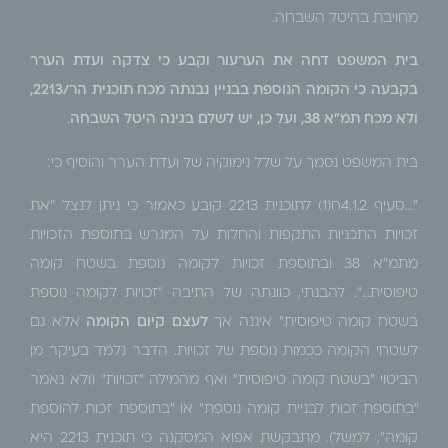
מחויבת בהיטל השבחה.
בית המשפט דחה את הערעור וקבע כי צדקה ועדת הערר
בקבעה כי הקומה הנוספת בבניין נבנתה מכח תוכנית הר/2213,
ולא מכח תמ"א 38, ועל כן, יש לשלם בגינה היטל השבחה
.
בית המשפט נסמך על שלל נימוקיה של ועדת הערר והוסיף כי:
"…סעיף 4.1.2ח(1) לתוכנית 2213 קובע כאמור כי ניתן לנצל "את
זכויות התכניות התקפות והחלות על המגרש בתוספת הזכויות
מתמ"א 38 ובתוספת זכויות לקומה נוספת בשטח קומה
טיפוסית…". להבנתי, כוונתה של התיבה "זכויות לקומה נוספת
בשטח קומה טיפוסית" איננה אך
לעצם קיום הקומה
אלא גם
לשטחי הקומה ככמות נוספת של זכויות. הדבר נלמד בעיקר מן
הביטוי "בשטח קומה טיפוסית" ואף מהמילה "זכויות" (ולא נאמר
"בתוספת זכות לבניית קומה נוספת" או "בתוספת זכות להוספת
קומה", למשל). מתבקשת אפוא המסקנה כי תוכנית 2213 היא