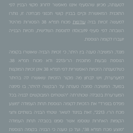
לטענתה, מכיוון שהסעיף איננו מאפשר לחרוג מקווי הבניין לפי
התוכנית המאושרת וקיים בבניין קושי תכנוני מבחינה זו, נותרו
למעשה זכויות בניה
עודפות
מכוח תמ"א 38 הפטורות מהיטל
השבחה לפי סעיף 19(ב)(10) לתוספת השלישית, וזכויות הבנייה
יועברו לקומה הנוספת.
מנגד, המשיבה טענה בין היתר, כי זכויות הבניה שאושרו בקומה
הנוספת נובעות מתוכנית הר/2213 ולא מכוח תמ"א 38.
כשלטענתה הזכויות האפשריות לפי תמ"א 38 אינן זכויות המוקנות
למערערת, ויש לבחון מה מקור הזכויות שאושרו לה בהיתר
בפועל. המשיבה סמכה טענתה על הבקשה להיתר, בו סימנה
המערערת בטבלה שכותרתה "השטחים המבוקשים לבניה בכל
מפלס בנפרד" את הזכויות לקומה הנוספת תחת העמודה "מוצע
מכח הר/ 2213", זאת בניגוד לשאר שטחי הבניה בשתיים וחצי
הקומות האחרות שנוספו אשר סומנו בטבלה תחת העמודה
"מוצע מכח תמ"א 38", ועל כן טענה כי הבניה בקומה הנוספת