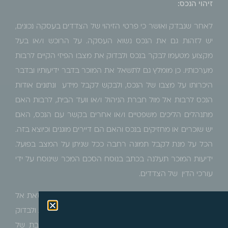
זיהוי הנכס:
לאחר שנבדק ואושר כי פרטי הזיהוי של הצדדים בעסקה נכונים,
יש לזהות גם את הנכס נשוא העסקה. על הרוכש ו/או בעל
מקצוע מטעמו לבקר בנכס ולבדוק את מצבו הפיזי הקיים לרבות
מערכותיו. כן מומלץ גם לתשאל את המוכר בדבר ידיעותיו ובדבר
היכרותו על מצבו של הנכס, ולבקש לקבל מידע ונתונים אודות
הנכס לרבות אל מול חברת הניהול ו/או וועד הבית, לרבות האם
מתנהלים הליכים משפטיים ו/או אחרים בקשר עם הנכס, האם
יש שוכרים או מחזיקים בנכס והאם הם דיירים מוגנים וכיוצא בזה.
הכל על מנת לקבל תמונה רחבה ככל שניתן על המצב בפועל.
ידיעות המוכר תעלנה בכתב בנוסח הסכם המכר שינוסח על ידי
עורכי הדין של הצדדים.
לאחר שהתקבל רקע על מצב הנכס בפועל, יש לאמת זאת אל
מול רישומי הנכס. יש לזהות את
מיקום הבניין לפי הכתובת ולבדוק
את הגוש והחלקה שלו ולאשר כי הם מתאימים לכתובת של