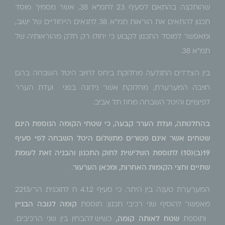
שהותקנה בהתאם לסעיף 23 לתמ"א 38, אשר מסמיך מוסד
תכנון להתאים את הוראות תמ"א 38 לתנאים הייחודיים של ישוב,
ומאפשר למוסד התכנון לקבוע כי יחולו רק חלק מהוראותיה של
תמ"א 38.
בין הצדדים התגלעה מחלוקת ביחס לחיוב היטל השבחה בהם
חויבה המערערת, מחלוקת אשר נידונה בפני ועדת הערר
לפיצויים והיטל השבחה מחוז תל אביב.
בהחלטתה, ועדת הערר קבעה, כי שטחי הקומה הנוספת הינם
שטחים אשר אינם פטורים מתשלום היטל השבחה
לפי סעיף
19(ב)(10) לתוספת השלישית לחוק התכנון והבניה זאת לעומת
שתיים וחצי הקומות האחרות, ומכאן הערעור
.
המערערת טענה בין היתר, כי סעיף 4.1.2 ח לתוכנית הר/2213
מאפשר להוסיף שני רכיבי תכנון: תוספת
קומה לגובה הבניין
ותוספת
שטח לאותה קומה,
כשיש להבחין בין שני הרכיבים.