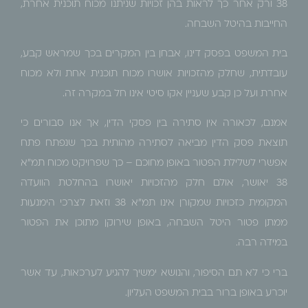
38 ורק אחר כך לראות בהן זכויות שניתנו מכוח תוכנית אחרת,
החייבות בהיטל השבחה.
בית המשפט בפסק דינו, אבחן בין המקרים בכך שמראש קבע,
עובדתית, שחלק מהזכויות אושרו מכוח תוכנית אחת ולא מכוח
אחרת ועל כן קבע שעניין אקו סיטי אינו חל במקרה זה.
אמנם, לכאורה אין סתירה בין פסקי הדין, אך אנו סבורים כי
תוצאת פסק הדין מביאה לסתירה מהותית בכך שנפתח פתח
אפשרי לשלילת הפטור באופן מחוכם – כך שפרויקט מכוח תמ"א
38 יאושר, אולם חלק מהזכויות יאושרו בהחלטת הוועדה
המקומית כזכויות שמקורן אינו תמ"א 38 וזאת לצרכי הימנעות
ממתן פטור היטל השבחה, באופן שירוקן מתוכן את הפטור
במידה רבה.
ברי כי לא תם הסיפור, והנושא ימשיך להגיע לערכאות, עד אשר
יוכרע באופן ברור בבית המשפט העליון.