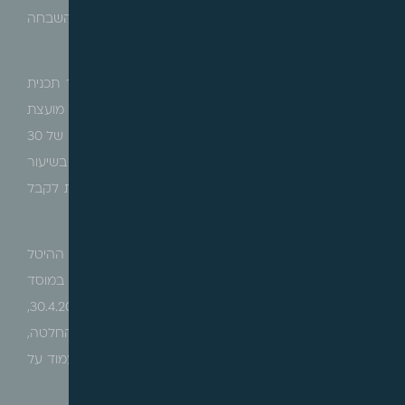
ופורסם ביום 18.11.2021, נקבע הסדר חדש להיטל השבחה
במתחמי פינוי בינוי. להלן עיקרי הדברים:
החל מיום 1.5.2022 שיעור היטל ההשבחה בשל אישור תכנית
פינוי בינוי יעמוד על 25% במקום 50%. על אף האמור, מועצת
הרשות המקומית רשאית לקבוע בתחומה אזורים, בשטח של 30
דונם לפחות, ולקבוע לגבי כל אחד מהם היטל השבחה בשיעור
של 50% או 25% או פטור. על מועצת הרשות המקומית לקבל
החלטה זו עד ליום 1.5.2022.
קיבלה מועצת הרשות המקומית החלטה כאמור, שיעורי ההיטל
שנקבעו לאזורים השונים יחולו ביחס לכל תכנית שתיקלט במוסד
התכנון במהלך חמש השנים מיום 1.5.2022 ועד יום 30.4.2027,
זאת גם אם התכנית תמומש לאחר תקופה זו. בהעדר החלטה,
שיעור היטל ההשבחה בתחום הרשות המקומית כולה יעמוד על
25%.