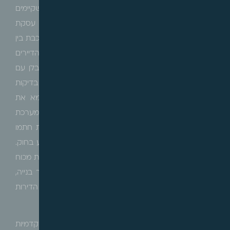
בפרויקט פינוי בינוי/תמ"א 38/2 חלים הכללים והדגשים שקיימים
ביחס לעסקת רכישת דירה מקבלן, אולם הייחודיות של עסקת
תמ"א 38 נעוצה בין היתר, בהיותה עסקה משולשת המורכבת בין
התקשרות הקבלן לבעלי הזכויות במקרקעין (הלא הם הדיירים
בבניין המקורי טרם בניית הפרויקט) ובין התקשרות הקבלן עם
הרוכשים החדשים, ובמקרה כזה על הצדדים לבצע בדיקות
נוספות התואמות את מבנה העסקה. יש לבדוק לדוגמא את
התחייבויות היזם כלפי הדירות בבניין הקיים ואת מערכת
ההסכמים שנחתמה ביניהם, לבדוק כמה מבעלי הזכויות חתמו
על הסכם עם היזם ולוודא כי קיים הרוב הדרוש הקבוע בחוק.
בנוסף, יש לבדוק נושאים תכנוניים כמו אישור קבלת הזכויות מכוח
תמ"א 38/2 או אישור הכרזת המתחם לפינוי בינוי, היתר בנייה,
זכויות להצמיד חלקים מהרכוש המשותף לטובת רוכשי הדירות
החדשות.
דוגמא נוספת לעסקה בעלת ייחודיות המצריכה בדיקות מקדמיות