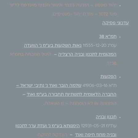
יהוד מונסון – הודעה בדבר אישור תכנית מועדפת לדיור
מס' 1072 – מזרח יהוד -מגשימים.
עדכוני פסיקה
תמ"א 38
עמ"נ 11555-12-20
גאות השקעות בע"מ נ' הוועדה
המקומית לתכנון ובניה הרצליה
–
היטל השבחה בתמ"א
38?!
הפקעות
ת"א 41906-03-16
שלמה הובר ואח' נ' נתיבי ישראל –
החברה הלאומית לתשתיות תחבורה בע"מ ואח'
–
הומחתה או לא הומחתה – זו השאלה.
תכנון ובניה
עת"מ 12931-05-21
הימנותא בע"מ נ' ועדת ערר לתכנון
ובניה מחוז חיפה ואח'
–
הצדקה לחזקה.