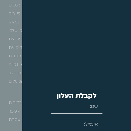
מיוחדות היא הצטרפות לקבוצת רכישה, שהיא קבוצת אנשים
המתאגדת יחד על מנת לבנות מבנה מגורים, זאת על פי רוב
במטרה להוזיל עלויות. קבוצת רכישה יכולה להתארגן באופן
עצמאי או באמצעות חברה מנהלת המארגנת את כל שלבי
הרכישה והבנייה. בהתקשרות עם קבוצת רכישה יש להכיר את
יתר חברי הקבוצה ולאמוד את גודל הקבוצה והיקפה, לבדוק את
הקרקע אותה מתכוונים לרכוש, מחירה ונתוניה, אילו תוכניות
פיתוח מתוכננות בקרקע וסביבתה, לוודא כי הקרקע נקייה
מעיקולים/שעבודים, לבדוק האם מדובר בקבוצה בעלת ייצוג
מקצועי וככל וכן להכיר את הגורם המארגן ואת היועצים הפועלים
מטעמה לצד ההתחייבויות של כל אחד מהם.
לקבלת העלון
כפי שסקרנו במאמר זה, ישנה חשיבות רבה לביצוע בדיקות
מקיפות טרם ובמהלך התקשרות בעסקת מקרקעין, ולפיכך
חשוב כבר בשלבים הראשונים של משא ומתן בכל עסקת
מקרקעין, להיוועץ בעורך דין הבקיא בתחום.