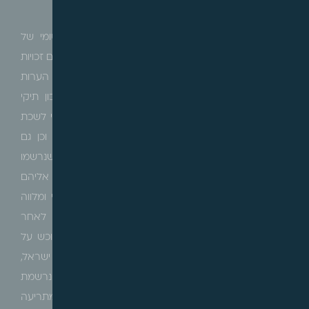
בדיקה משפטית:
לאחר זיהוי בעלי הזכויות בנכס, ובדיקת המצב הרישומי של
הנכס, יש לבדוק את מצבו המשפטי של הנכס, לבדוק האם זכויות
המוכר בנכס הן בבעלות מלאה או חלקית, לבדוק קיום הערות
אזהרה, חובות או שעבודים או משכונות בדירה, משכון תיקי
הוצאה לפועל, צווים וכו'. בדיקה זו מומלץ לבצע ברישומי לשכת
הרישום, ברשות מקרקעי ישראל ו/או חברה משכנת וכן גם
ברישומי רשם המשכונות/החברות, שכן ייתכנו רישומים שנרשמו
ברשם המשכונות/החברות שנוגעים לנכס ויש להתייחס אליהם
במסגרת העסקה.יודגש, כי החלק המשפטי הוא מרכזי ומלווה
את הצדדים לכל אורך העסקה. במרבית העסקאות, לאחר
החתימה על הסכם תירשם הערת אזהרה לטובת הרוכש על
זכויות המוכר בלשכת רישום המקרקעין/במנהל מקרקעי ישראל,
לפי העניין. הערת אזהרה היא פעולה משפטית הנרשמת
במרשמי המקרקעין וכשמה כן היא, מזהירה צדדי ג' ומתריעה