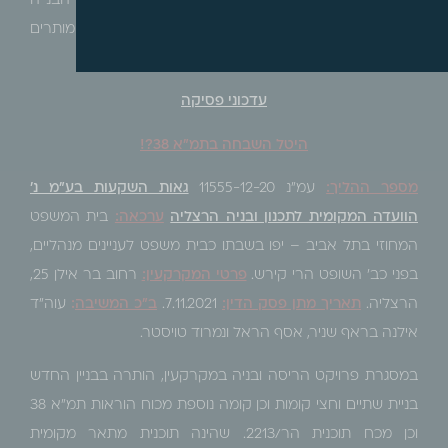
והוראות בנייה: קביעת מספר יחידות הדיור ושטחי הבנייה
המותרים, קביעת התכסית המותרת, קביעת מרווחי בנייה מותרים
וקביעת גובה בניינים מותר.
עדכוני פסיקה
היטל השבחה בתמ"א 38?!
מספר ההליך:
עמ"נ 11555-12-20
גאות השקעות בע"מ נ'
הוועדה המקומית לתכנון ובניה הרצליה
ערכאה:
בית המשפט
המחוזי בתל אביב – יפו בשבתו כבית משפט לעניינים מנהליים,
בפני כב' השופט הרי קירש.
פרטי המקרקעין:
רחוב בר אילן 25,
הרצליה.
תאריך מתן פסק הדין:
7.11.2021.
ב"כ המשיבה
:
עוה"ד
אילנה בראף שניר, אסף הראל ונמרוד טויסטר.
במסגרת פרויקט הריסה ובניה במקרקעין, הותרה בבניין החדש
בניית שתיים וחצי קומות וכן קומה נוספת מכוח הוראות תמ"א 38
וכן מכח תוכנית הר/2213. שהינה תוכנית מתאר מקומית