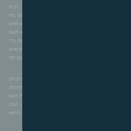
הנכס. בדירות בבתים משותפים יש להוציא את מסמכי הבית
המשותף הכוללים תשריט בית משותף, נסח טאבו ותקנון בית
משותף. יש לבדוק את תשריט הבית המשותף ולוודא שהוא תואם
את הקיים בפועל, לוודא שמיקום הדירה בבניין בתשריט תואם
את מיקומה הפיזי וכן לבדוק האם החניות/ מחסנים /גגות ככל
וישנם, מוצמדים לדירה, ככל והם חלק מהממכר. יש לוודא מהם
הוראות תקנון הבית המשותף ולבצע בדיקה מתאימה גם מול
החלטות ועד הבית/חברת הניהול.
בדירה אשר מוחכרת מרשות מקרקעי ישראל (רמ"י), יש לבדוק
את הסכם החכירה, את תנאיו, האם מדובר בחכירה לדורות,
האם מדובר בחכירה מהוונת, את זכויות הבנייה שניתן לנצל, האם
ההצמדות המפורטות זהות להצמדות המפורטת בתיק הבית
המשותף, האם קיימות הגבלות העברה/הורשה וכו' וכן להזמין
"אישור זכויות" מרשות מקרקעי ישראל.