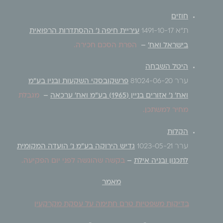
חוזים
ת"א 1491-10-17
עיריית חיפה נ' ההסתדרות הרפואית
בישראל ואח'
–
הפרת הסכם חכירה.
היטל השבחה
ערר 81024-06-20
פרשקובסקי השקעות ובניו בע"מ
ואח' נ' אזורים בניין (1965) בע"מ ואח' ערכאה
–
מגבלת
מחיר למשתכן.
הקלות
ערר 1023-05-21
גדיש הירוקה בע"מ נ' הועדה המקומית
לתכנון ובניה אילת
–
בקשה שהוגשה לפני יום הפקיעה.
מאמר
בדיקות משפטיות טרם חתימה על עסקת מקרקעין