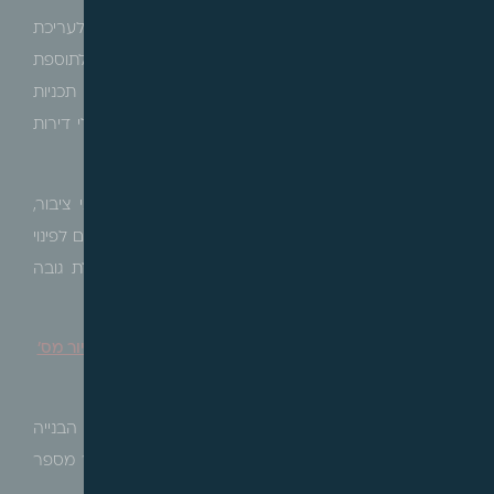
בנוסף, התכנית קובעת חלוקה למתחמי תכנון, הוראות לעריכת
איחוד וחלוקה בתכניות עתידיות, הוראות מפורטות לתוספת
שטחים למבני ציבור ולחניונים ציבוריים, הוראות להכנת תכניות
מפורטות ל- 17 מתחמים לפינוי בינוי והגדרת תמהיל גדלי דירות
מגוון.
כמו כן, התכנית קובעת הוראות לתוספת שטחים למבני ציבור,
שטחי מסחר ועסוקה במתחמי פינוי בינוי וחלוקה למתחמים לפינוי
בינוי, הגדרת מדיניות לאופני התחדשות המבנים והגבלת גובה
המבנים.
יהוד – מונסון – הודעה בדבר אישור תכנית מועדפת לדיור מס'
1072 – מזרח יהוד – מגשימים
הרינו לעדכן כי בהתאם לסעיף 21 לחוק לקידום הבנייה
במתחמים מועדפים לדיור, אושרה תכנית מועדפת לדיור מספר
1072 ביהוד – מונסון.