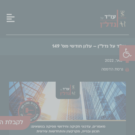
פתח סרגל נגישות
עו"ד על נדל"ן – עלון חודשי מס' 149
ינואר, 2022
גרסת הדפסה
לקבלת הע