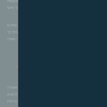
מקרקעין, המטפלים באותן עסקאות. הפניות לעובדים מבוצעות
באמצעות מערכת המייצגים שבח. נט ומגיעות ישירות לעובד מיסוי
המקרקעין המטפל בעסקה המדוברת.
בשלב זה, הפנייה במערכת מתאפשרת בתיקים פתוחים שטרם
הסתיים בהם הטיפול. בכוונת הרשות להרחיב את האפשרות כך
שניתן יהיה לפנות גם לגבי שומות סגורות, השגות, תיקוני שומה
וענייני גביה שונים.
גבעת שמואל – הודעה בדבר אישור תכנית מפורטת
בן גוריון מערב
הרינו לעדכן כי בהתאם לסעיף 117 לחוק התכנון והבניה אושרה
התכנית שבנדון. התכנית הינה תכנית שמכוחה ניתן להוציא
היתרים או הרשאות. מבין מטרות התכנית, התחדשות עירונית