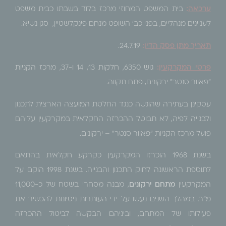
ערכאה
:
בית המשפט המחוזי מרכז בלוד בשבתו כבית משפט
לעניינים מנהליים, בפני כב' השופט מנחם פינקלשטיין, סגן נשיא.
תאריך מתן פסק הדין
:
24.7.19.
פרטי המקרקעין
:
גוש 6350, חלקות 13, 14 ו-37, מרכז הקניות
"פאוור סנטר" ירקונים, פתח תקווה.
עסקינן בעתירה שהוגשה כנגד החלטת המועצה הארצית לתכנון
ולבנייה לפיה, לא תבוטל ההכרזה החקלאית במקרקעין עליהם
פועל מרכז הקניות "פאוור סנטר" – ירקונים.
בשנת 1968 הוכרזו המקרקעין כקרקע חקלאית בהתאם
לתוספת הראשונה לחוק התכנון והבנייה. בשנת 1998 הוקם על
המקרקעין
מתחם ירקונים
, מבנה מסחרי בשטח של כ-11,000
מ"ר. במהלך השנים נעשו על ידי העותרות ניסיונות להכשיר את
פעילותו של המתחם, וביניהם הבקשה לביטול ההכרזה