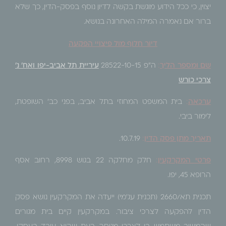
יצוין, כי ככל הידוע מוגשת בקשה לדיון נוסף בפסק-הדין, כך שלא
ברור אם נאמרה המילה האחרונה בנושא.
דיור חלוף מול פיצויי הפקעה
שם ומספר הליך
:
ה"פ 28522-10-15
עיריית תל אביב-יפו ואח' נ'
צרכי כורש
ערכאה
:
בית המשפט המחוזי בתל אביב, בפני כב' השופטת,
לימור ביבי.
תאריך מתן פסק הדין
:
10.7.19.
פרטי המקרקעין
:
חלק מחלקה 22 בגוש 8998, רחוב אסף
הרופא 45, יפו.
תכנית תא/2660 (תכנית עג'מי) ייעדה את המקרקעין נושא פסק
הדין להפקעה לצרכי ציבור. במקרקעין קיים בית מגורים