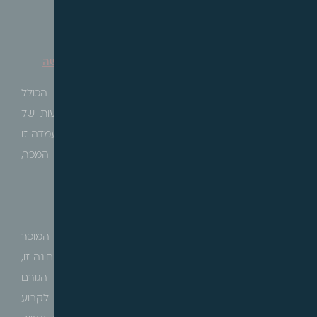
עדכוני חקיקה/חקיקת משנה/חוזרים מקצועיים
נייר עמדה מטעם ממונה חוק המכר – קבוצות רכישה
ביום 26.8.19, פרסם ממונה חוק המכר נייר עמדה הכולל
התייחסות לאכיפת חוק המכר (דירות) (הבטחת השקעות של
רוכשי דירות), תשל"ה-1974 (להלן: "
חוק המכר
"). מטרת עמדה זו
הינה להבהיר את אופן הפעולה המתחייב מהוראות חוק המכר,
ולמנוע טעויות בפרשנות החוק.
ישנם מקרים, בהם מארגן של קבוצת רכישה יחשב כיזם המוכר
דירות, כמשמעות המונח בחוק המכר, כאשר במסגרת בחינה זו,
מהות הדברים נבדקת בין היתר במידת שליטתו של הגורם
המארגן בפרויקט אל מול חברי הקבוצה, זאת במטרה לקבוע