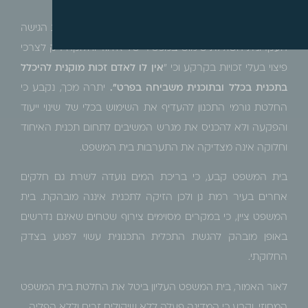
בית המשפט העליון קיבל את ערעור המדינה, והדגיש את הגישה
העקרונית השוללת שימוש במכשיר של איחוד וחלוקה רק לצרכי
פיצוי בעלי זכויות בקרקע וכי "
אין לו לאדם זכות מוקנית להיכלל
בתכנית בכלל ובתוכנית משביחה בפרט".
יתרה מכך, נקבע כי
החלטת גורמי התכנון להעדיף את השימוש בכלי של שינוי ייעוד
והפקעה ולא להכניס את מגרש המשיבים לתחום תכנית האיחוד
וחלוקה אינה מצדיקה את התערבות בית המשפט.
בית המשפט קבע, כי בריכת המים נועדה לשרת גם חלקים
אחרים בעיר רמת גן ולכן הזיקה לתכנית איננה מובהקת. בית
המשפט ציין, כי במקרים מסוימים צירוף שטחים שאינם נדרשים
באופן מובהק להגשת התכלית התכנונית עשוי לפגוע בצדק
החלוקתי.
לאור האמור, בית המשפט העליון ביטל את החלטת בית המשפט
המחוזי, וקבע כי המדינה פעלה ללא שיקולים זרים וללא הפליה.