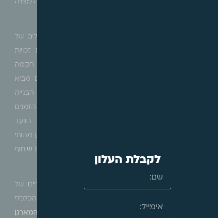
עד כמה השליטה בפרויקט היא של מארגן הקבוצה, ואינה מצויה
בפועל בידי חברי קבוצת הרכישה.
הנושאים שייבחנו במסגרת כך הינם: המארגן הוא הבעלים של
הקרקע טרם גיבוש הקבוצה; הקבוצה אינה מקבלת זכויות
קנייניות בקרקע; המארגן ביצע פעולות משמעותיות טרם הקמה
של הקבוצה; המארגן קבע הסכמים שהמכלול שלהם מביא
למסקנה כי הקבוצה החתומה מחויבת להשלים את הבנייה
בהתאם לקביעת המארגן, לרבות מפרט הבנייה, לוחות הזמנים
ועוד; המארגן או גורמים מטעמו מכהנים כחברי הוועד
המנהל/נציגות הקבוצה; המארגן הסתיר מהקבוצה מידע מהותי
בקשר לפרויקט בשלב הארגון, טרם החתימה על הסכם שיתוף
לקבלת העלון
ועוד.
היבט נוסף, הינו בחינת הגורם הנושא בסיכונים הכלכליים של
הפרויקט. בקבוצת רכישה הפועלת כיזמית, מוטל הסיכון הכלכלי
על חברי הקבוצה, ככל יזם. מאידך,
במקרה בו נמצא כי המארגן