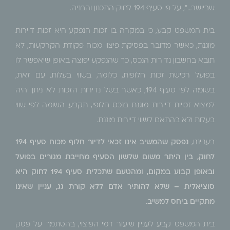
שביושר…", על פי סעיף 194 לחוק התכנון והבניה.
בית המשפט קבע, כי במקרה בו זכות הנפקע היא זכות דיירות
מוגנת, כאשר מדובר בפסיקת פיצוי מכוח פקודת הקרקעות, לא
תובא בחשבון נדירות הנכס, כך שהנפקע יפוצה באופן שיאפשר לו
בפועל רכישת זכות חלופית, כלומר, בשווי בעלות. עם זאת,
בשומה לפי סעיף 194, כאשר בשל נדירות הזכות לא ניתן יהיה
למצוא זכויות דיירות מוגנת בנכס חלופי, תקבע השומה לפי שווי
בעלות ולא בהתאם לשווי דיירות מוגנת.
בענייננו,
נפסק שהמשיב אינו זכאי לדיור חלוף מכוח סעיף 194
לחוק, בין היתר משום שלשון הסעיף מחייבת מגורים בפועל
ובאופן קבוע במקום, ומהטעם שתכלית סעיף 194 לחוק היא
סוציאלית – שלא להותיר אדם ללא קורת גג, עניין שאינו
מתקיים ביחס למשיב
.
בית המשפט קבע לעניין שיעור דמי הפיצוי, בהסתמך על פסק