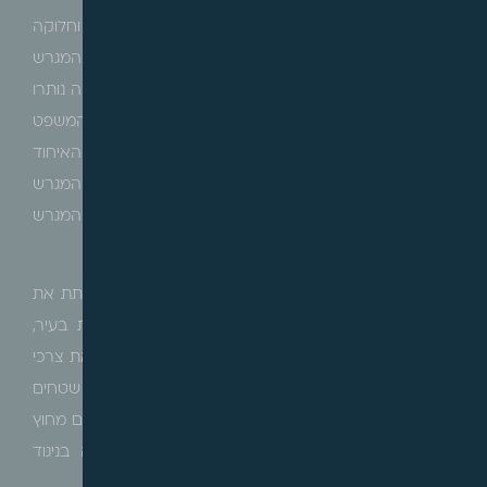
בשלבי תכנון מוקדמים, נכלל המגרש כולו בתחום האיחוד וחלוקה
של התכנית, אולם, בשלב מאוחר יותר, תוקנה התכנית והמגרש
שונה, כך שעל שטחו תוקם בריכת מים ושביל הגישה אליה נותרו
במסגרת האיחוד והחלוקה. בפסק הדין, קבע בית המשפט
המחוזי כי יש לכלול את מגרש 607 בשלמותו במסגרת האיחוד
וחלוקה של התכנית מאחר שקיימת זיקה מובהקת בין המגרש
לתכנית וכי אין הצדקה תכנונית ברורה לגריעת המגרש
מהמתחם.
בהליך דנא, טענה המדינה כי בריכת המים אמנם משרתת את
תושבי השכונה, אולם היא משרתת
גם
שכונות אחרות בעיר,
והקמתה נועדה לספק צרכים עירוניים רחבים ולא רק את צרכי
השכונה שבתכנית. מנגד, טענו המשיבים כי יש בתכנית שטחים
המיועדים להקמת מבני ציבור שעתידים לשרת גם תושבים מחוץ
לשכונה, ולמרות זאת נכללו במתחם האיחוד וחלוקה בניגוד
למגרש 607.