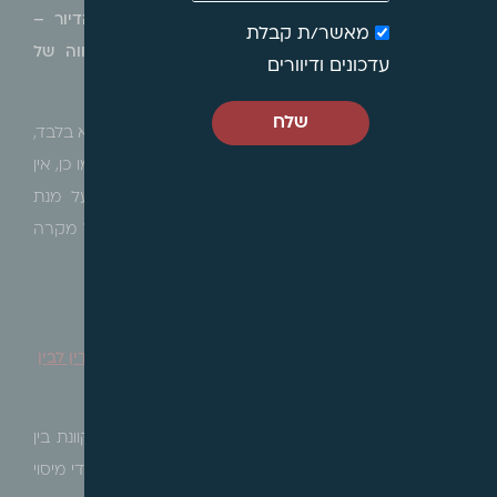
התחייב לחברי הקבוצה למחיר סופי עבור יחידות הדיור –
מאשר/ת קבלת
מתחזק החשד כי מדובר ברכש דירה מקבלן במסווה של
עדכונים ודיוורים
קבוצת רכישה
.
שלח
הודגש כי, המבחנים לעיל מציגים שיקולים מרכזיים כדוגמא בלבד,
ואין בהם כדי למצות את כלל המבחנים הנוגעים לעניין. כמו כן, אין
חובה כי כל המבחנים יתרחשו בפרויקט במצטבר, על מנת
שמארגן הקבוצה יוכר כיזם לעניין חוק המכר, וכמובן כל מקרה
ייבחן לגופו על כלל מאפייניו ומהות הדברים.
רשות המיסים השיקה מערכת קשר מקוונת בין עורכי הדין לבין
משרדי מיסוי מקרקעין
הרינו לעדכן כי רשות המיסים השיקה מערכת קשר מקוונת בין
עורכי הדין המייצגים בעסקאות מקרקעין לבין עובדי משרדי מיסוי