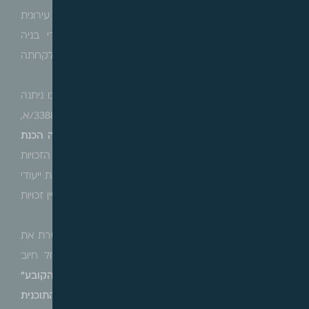
בנסיבות אלה, לא קם חיוב היטל השבחה בגין תכנית כלל עירונית
שאושרה בתקופה שבה לא היה ניתן להוציא היתרי בניה
במקרקעין, מאחר שכלל לא ניתן לממשה, ולכן אין לקחתה
בחשבון במסגרת המצב הקודם.
יצוין, כי בערר תא/8513/0818
עדנה רשף
(שההחלטה בו ניתנה
ביום 29.8.19) קבעה ועדת הערר ת"א, כי תכנית תא/3388/א,
הגם שלא ניתן להוציא מכוחה היתרי בניה ונדרשת לפיה הכנת
תכנית איחוד חלוקה,
היא אירוע השבחה לרבות לעניין הזכויות
מכוח התכניות הנושאיות, שכן היא כוללת פירוט רחב אודות ייעודי
הקרקע השונים וכן טבלת זכויות מפורטת, ובכלל זה לעניין זכויות
מכוח תכניות ע/1 וג/1.
לאור האמור לעיל, שמשאושרה תכנית מפורטת המאפשרת את
ניצולן של זכויות משביחות מכוח התוכנית הנושאית, חל חיוב
בהיטל השבחה.
אך עולה לפיכך השאלה, מהו "המועד הקובע"
לעניין חיוב זה ? האם הוא במועד המוקדם של אישור התוכנית