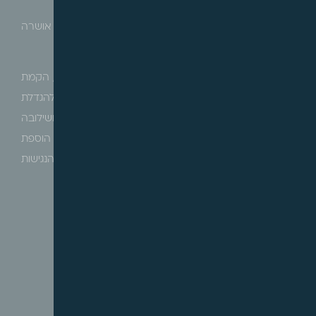
הרינו לעדכן כי בהתאם לסעיף 117 לחוק התכנון והבניה אושרה
התכנית שבנדון.
מטרת התכנית הינה חיזוק העיר ושיפור איכות החיים בה, הקמת
שכונות חדשות איכותיות לשם משיכת אוכלוסיות חזקות להגדלת
העיר לכ-80,000 נפש. כמו כן, חיזוק מעמדה של העיר ושילובה
במטרופולין באר שבע כעוגן של מסחר ותיירות על ידי הוספת
אזורי מסחר ותיירות, טיפול נופי בתחום העיר ושדרוג הנגישות
לעיר.
עדכוני פסיקה
על הזכות להיכלל באיחוד וחלוקה