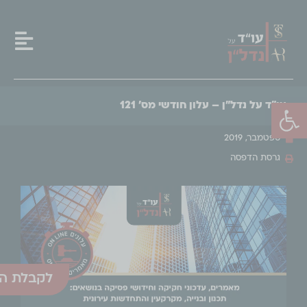
פתח סרגל נגישות
עו"ד על נדל"ן – עלון חודשי מס' 121
ספטמבר, 2019
גרסת הדפסה
לקבלת הע