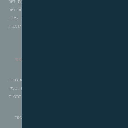
בכניסה הראשית לגבעת שמואל ע"י פינוי של 112 יחידות דיור
הקיימות ב-9 מבנים, ובנייה מחדש בשלבים של 367 יחידות דיור
ב-3 מגדלים, המשלבים חנייה תת קרקעית, מסחר ומבני ציבור.
כמו כן, יצירת כיכר מסחרית בין מבני התעסוקה הקיימים לתכנית
ומבני המגורים החדשים.
אלעד – הודעה בדבר הפקדת תכנית מועדפת לדיור מס'
תמל/1081
הרינו לעדכן כי בהתאם לסעיף 15 לחוק לקידום הבניה במתחמים
מועדפים לדיור (הוראת שעה) התשע"ד – 2014 ובהתאם לסעיף
89 לחוק התכנון והבניה, התשכ"ה – 1965, הופקדה התכנית
שבנדון.
התכנית הינה תכנית שמכוחה ניתן להוציא היתרים או הרשאות.