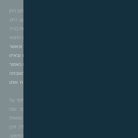
מתקיים.
נקבע אף כי אותם דברים נכונים בכל הנוגע למרתפים, אותם ניתן
לבנות רק אם הם ישמשו את שאמור להיבנות מעל הקרקע. היינו,
קיימות זכויות בניה בסיסיות שהן תנאי מוקדם, וקיימות זכויות בנייה
נלוות (מכוח התכניות הנושאיות) היכולות להתקיים רק אם התנאי
המוקדם מתקיים. לפיכך,
קבעה ועדת הערר כי אם וכאשר
יאושרו בעתיד תכניות מפורטות, יהיה צורך לבדוק האם ובאיזו
מידה הן יאפשרו מימושן של התוכניות הנושאיות שאושרו כאמור
עוד קודם לכן והאם ובאיזו מידה הן נושאות עמן השבחה
למקרקעין בדמות מתן אפשרות של מימוש זכויות מכוח אותן
התוכניות הנושאיות.
גם בערר 85279/15
הורן
קבעה ועדת הערר ת"א, בהסתמך על
קביעתה הקודמת הנ"ל בעניין מימון, כי מדובר במצב שבו
מתווספות זכויות למרתפים או לבניה בגג, במסגרת תכנית נושאית
כלל עירונית, באזור שלא ניתן להוציא בו היתר בניה כלל, ולכן
הזכויות מכוח התכניות הכלל עירוניות כלל לא ניתנות למימוש.