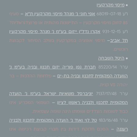
•
מיסוי מקרקעין
ו"ע 68019-07-18
אפי חוגי נ' מנהל מיסוי מקרקעין ת"א
–
סעיף
85 לחוק מיסוי מקרקעין – התיישנות מהותית או פרוצדוראלית?
ו"ע 931-12-15
אקרו נדל"ן ייזום בע"מ נ' מנהל מיסוי מקרקעין
תל אביב
–
מיסוי אופציה במקרקעין בשלב הסיחור לקבוצת
רוכשים.
•
היטל השבחה
ערר 85220/14
חברת גפן פוריה יזום תכנון ובניה בע"מ נ'
הוועדה המקומית לתכנון ובניה בת-ים
–
מלחמת ההלכות – בר
יהודה VS קנית.
ערר 7137/17/48
יוניברסל משאיות ישראל בע"מ נ' הועדה
המקומית לתכנון ולבניה ראשון לציון
–
השמאי המכריע אינו
כבול לשומות הצדדים ושומתו הינה שומה עצמאית.
ערר 183/16/48
טל לוי ואח' נ' הועדה המקומית לתכנון ולבניה
רעננה
–
הסכם חלוקת דירות בין חברי קבוצת רכישה אינו