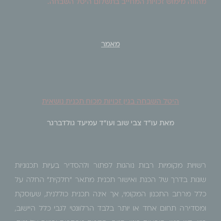
מהווה מימוש זכויות המחייב בתשלום היטל השבחה.
מאמר
היטל השבחה בגין זכויות מכוח תכנית נושאית
מאת עו"ד צבי שוב ועו"ד עמיעד גולדברגר
רשויות מקומיות רבות נוהגות לפתור ולהסדיר בעיות תכנוניות
שונות בדרך של הכנת ואישור תכנית מתאר "חלקית" החלה על
כלל מרחב התכנון המקומי, אך אינה תכנית כוללנית, שעוסקת
ומסדירה תחום אחד או יותר בלבד הרלוונטי לגבי כלל היישוב,