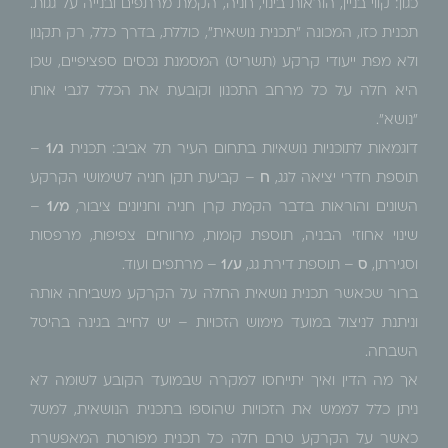
כגון: קווי בניין, הוראות בינוי, חניה, הקמת מרתפים ובנייה על גגות.
תכנית כזו, המכונה "תכנית נושאית", כוללת, בדרך כלל, רק תקנון
ולא מפת ייעודי קרקע (תשריט) המסמנת נכסים ספציפיים, שכן
היא חלה על כל מרחב התכנון וקובעת את הכלל לגבי אותו
"נושא".
דוגמאות לתוכניות נושאיות בתחום העיר תל אביב: תכנית
ג/1
–
תוספת חדרי יציאה לגג,
ח
– קביעת תקן חניה לשימושי הקרקע
השונים והוראות בדבר הקמת קרן חניה וחניונים ציבור,
מ/1
–
שינוי אחוזי הבניה, תוספת קומות, מרווחים צפיפות, מרפסות
וסגירתן,
ס
– תוספת דירת גג,
ע/1
– מרתפים ועוד.
ברור שכאשר תכנית נושאית החלה על הקרקע משביחה אותה
וניתנת לניצול במועד מימוש הזכויות – יש לחייב בגינה בהיטל
השבחה.
אך מה הדין ואיך יתייחסו למקרה שבמועד הקובע לשומה לא
ניתן כלל לממש את הזכויות שהוספו בתכנית הנושאית, למשל
כאשר על הקרקע טרם חלה כל תכנית מפורטת המאפשרת