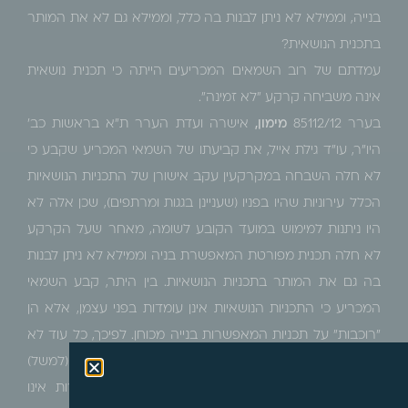
בנייה, וממילא לא ניתן לבנות בה כלל, וממילא גם לא את המותר
בתכנית הנושאית?
עמדתם של רוב השמאים המכריעים הייתה כי תכנית נושאית
אינה משביחה קרקע "לא זמינה".
בערר 85112/12
מימון,
אישרה ועדת הערר ת"א בראשות כב'
היו"ר, עו"ד גילת אייל, את קביעתו של השמאי המכריע שקבע כי
לא חלה השבחה במקרקעין עקב אישורן של התכניות הנושאיות
הכלל עירוניות שהיו בפניו (שעניינן בגגות ומרתפים), שכן אלה לא
היו ניתנות למימוש במועד הקובע לשומה, מאחר שעל הקרקע
לא חלה תכנית מפורטת המאפשרת בניה וממילא לא ניתן לבנות
בה גם את המותר בתכניות הנושאיות. בין היתר, קבע השמאי
המכריע כי התכניות הנושאיות אינן עומדות בפני עצמן, אלא הן
"רוכבות" על תכניות המאפשרות בנייה מכוחן. לפיכך, כל עוד לא
ניתן לבנות על הקרקע, הרי שבנייה של חדרים על הגג (למשל)
אינה אפשרית, שכן התנאי המוקדם של בניית הדירות אינו