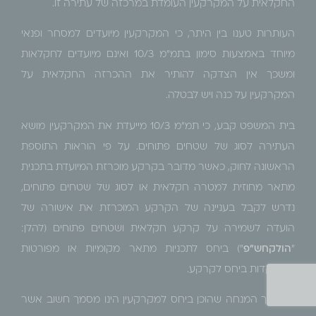
החקלאית על המקרקעין העומדת במרכזה של עתירה זו.
העותרות טענו בין היתר, כי המקרקעין מיועדים למסחר ופנאי
מיוחד באמצעות סימון בתמ"מ 10/3 ואינם מיועדים לחקלאות
ומשכך אין הצדקה להותיר את ההכרזה החקלאית על
המקרקעין על כנה ויש לבטלה.
בית המשפט קבע, כי תמ"מ 10/3 מייעדת את המקרקעין מושא
העתירה לסוג של שטחים פתוחים. על פי הוראות התוספת
הראשונה לחוק, כאשר מדובר בקרקע מוכרזת המיועדת בתכנית
מתאר מחוזית למטרה חקלאית או לסוג של שטחים פתוחים,
נדרש לקבל בעניינה של הקרקע המוכרזת את אישורה של
הועדה לשמירה על קרקע חקלאית ושטחים פתוחים (להלן:
"
הולקחש"פ
") ביחס לתכניות מתאר מקומיות או מפורטות
המופקדות ביחס לקרקע.
המסמך המנחה שהוכן ביחס למקרקעין הינו מסמך חשוב אשר