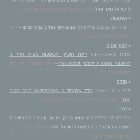
עע"מ 2279/19
הוועדה למתחמים מועדפים לדיור (ותמ"ל) ואח'
נ' ישראל נוימן ואח'
–
על הזכות להיכלל באיחוד וחלוקה.
•
הפקעות
ה"פ 28522-10-15
עיריית תל אביב-יפו ואח' נ' צרכי כורש
–
דיור
חלוף מול פיצויי הפקעה.
•
תכנון ובניה
עת"מ 58775-06-18
הילת השרון השקעות בע"מ ואח' נ'
המועצה הארצית לתכנון ולבניה ואח'
–
בית המשפט שם סוף
למתחם ירקונים.
•
חוזים
ת"א 52865-12-15
פדל אלבסול נ' הארכיבישוף ג'ורג' חכים
ואח'
–
התנגשות משפטית והפרת חובת נאמנות.
•
רמ"י
ת"א 21359-08-09
כפר נחמן סירקין מושב עובדים להתיישבות
שיתופית בע"מ נ' קרן קיימת לישראל ואח'
–
אדמות כפר סירקין
שייכות לקק"ל בלבד.