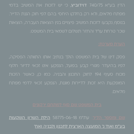
הדין בע"א 740/75
דוידוביץ,
כי יש לזכות את המשיב בדמי
מפתח מלאים, ולא רק בחלקו היחסי בהם לפי חוק הגנת הדייר.
בנוסף, נקבעו לזכות המשיב פיצויים בגין הוצאות העברה, הוצאות
שכר טרחת עו"ד והחזר תשלום לשמאי בית המשפט.
הערת מערכת:
פסק דינו של בית המשפט הולך בנתיב אותו התוותה הפסיקה,
לפיו בהיעדר מגורי קבע בפועל, הנפקע אינו זכאי לדיור חלוף
מכוח סעיף 194 לחוק התכנון והבניה. כמו כן, כאשר הזכות
המופקעת היא זכות לדיירות מוגנת, הנפקע זכאי לדמי מפתח
מלאים.
בית המשפט שם סוף למתחם ירקונים
שם ומספר הליך
:
עת"מ 58775-06-18
הילת השרון השקעות
בע"מ ואח' נ' המועצה הארצית לתכנון ולבניה ואח
'