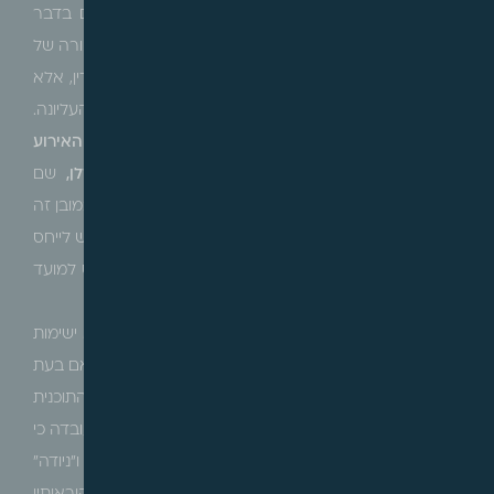
לבנות חדרי יציאה לגג, אך זו מותנית בתנאים מוקדמים בדבר
תכסית הקומה העליונה, תנאים שלא התקיימו במועד אישורה של
התוכנית ולא ניתן היה לקיימם במצב הנתון של הנכס והדין, אלא
בעקבות ההקלה שאפשרה ניוד שטחים בנויים לקומה העליונה.
בנסיבות אלה,
ההשבחה נובעת ממתן ההקלה והיא האירוע
מחולל ההשבחה
(וראו גם בר"מ 2866/14
הילדה גוזלן,
שם
נקבע כי אף שההשבחה אירעה מצירופם של הדברים, במובן זה
שגם התוכנית וגם ההקלה הם תנאי בלעדיו אין השבחה, יש לייחס
את ההשבחה במלואה להקלה, שהיא אירוע המס וביחס למועד
זה תיערך השומה).
עולה מהנ"ל כי הגישה הינה לחייב בגין תכניות נושאיות לא ישימות
אך ורק בעת שניתן לממש אותן, אם בעת אישור הקלה ואם בעת
אישורה של תכנית אחרת שאפשרה את "שחרורה" של התוכנית
הנושאית. עם זאת, ברי הוא שגישה מעין זו מתעלמת מהעובדה כי
מדובר בתכנית בניין עיר בעלת מועד קובע של עצמה ו"ניודה"