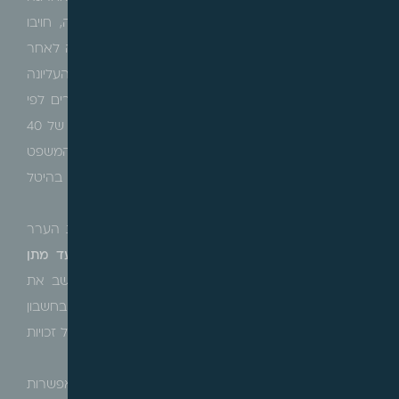
במסגרת עמ"נ 31336-07-18
ארמן פרץ,
באותו מקרה, חויבו
המערערים בתשלום היטל השבחה עם מתן היתר בנייה לאחר
הקלה, שאפשרה ניוד זכויות מדירות אחרות לקומה העליונה
(ההקלה). בעקבות ההקלה, התקיימו התנאים המאפשרים לפי
תכנית ג'1 גגות מתן היתר לבניית חדרי יציאה לגג בשטח של 40
מ"ר, מדירותיהם של המערערים שבקומה העליונה. בית המשפט
נדרש להכריע בשאלה מהו אירוע המס הרלוונטי לחיוב בהיטל
השבחה – תכנית ג'1 או ההקלה ?
בפסק דינו, אישר בית המשפט את קביעתה של ועדת הערר
ת"א, לפיה,
המועד שבו הושבחו המקרקעין הוא מועד מתן
ההקלה
(ולא מועד אישורה של תוכנית ג'1) וכי יש לחשב את
ההשבחה למועד זה, וכן כי בחישוב ההשבחה יש להביא בחשבון
את המצב הקודם שטרם מתן ההקלה, ולפיו הגג אינו כולל זכויות
בנייה.
בית המשפט קבע, כי תכנית ג'1 אמנם מעגנת את האפשרות