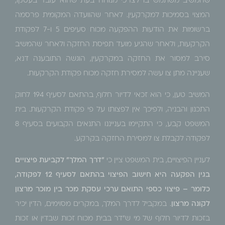
שהמשיב משתמש בו לצרכי מנוחה בעת שהוא עובד בעסקו,
המצוי בסמיכות למקרקעין. לאחר שהוועדה המקומית פרסמה
ברשומות את הודעות ההפקעה מכוח סעיפים 5 ו-7 לפקודת
הקרקעות, ולאחר שהגיע מועד תפיסת החזקה ולאחר שהמשיב
סירב למסור את החזקה במקרקעין, הוגשה התובענה דנא,
שעניינה מתן צו עשה למסירת חזקה מכוח פקודת הקרקעות.
המשיב טען, כי הוא זכאי לדיור חלוף, בהתאם לסעיף 194 לחוק
התכנון והבניה, ולפיכך אין לפצותו על פי פקודת הקרקעות. בית
המשפט קבע, כי התקיימו בענייננו התנאים הקבועים בסעיף 8
לפקודה לקבלת צו למסירת החזקה בקרקע.
לעניין הפיצויים, בית המשפט ציין כי
"דרך המלך" לקביעת פיצויים
בגין הפקעה היא חישוב הפיצוי בהתאם לסעיף 12 לפקודה,
כלומר – פיצוי כספי התואם ערכי עסקת מכר בין מוכר מרצון
לקונה מרצון
. במקביל לדרך המלך, במקרים מסוימים, הדין יכיר
בזכות לדיור חלוף של מי ש"דר בבית מכוח זכות שבדין או זכות