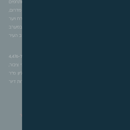
תכנית הרחבת העיר אלעד מחולקת למתחמי תכנון; מתחמים
3,4,5 נמצאים בצפון מזרח העיר וגובלים בעיר אלעד מדרום,
בכביש 4711 והמחצבה מצפון, קו המתח ושטחי אש ממזרח ויער
נחשונים ממערב. מתחם 6 ואזור התעסוקה נמצאים במערב
העיר בין כביש 6 לכביש 444. מתחם 8 נמצא בדרום מערב העיר
הקיימת.
מטרות התכנית, בין היתר, הן התווית מסגרת תכנונית ל-4,476
יחידות דיור (מתוכן 300 יחידות דיור מוגן), שטחים למבני ציבור,
שצ"פ ודרכים. יצירת אזור תעסוקה בהיקף של 1.2 מיליון מ"ר
מסחר ותעסוקה שיבטיח מענה כלכלי ליישוב להיקף יחידות דיור
הקיים והמוצע.
רכסים – הודעה בדבר אישור תכנית מועדפת לדיור
מס' תמל/1066 – שכונת הפרסה