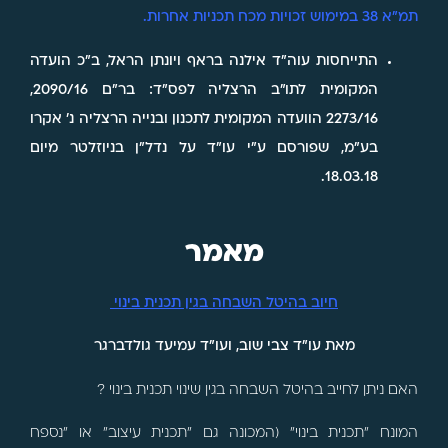
תמ"א 38 במימוש זכויות מכח תכניות אחרות.
התייחסות עוה"ד אילנה בראף ויונתן הראל, ב"כ הועדה
המקומית לתו"ב הרצליה לפס"ד: בר"ם 2090/16,
2273/16 הוועדה המקומית לתכנון ובנייה הרצליה נ' אקרו
בע"מ, שפורסם ע"י עו"ד על נדל"ן בניוזלטר מיום
18.03.18.
מאמר
חיוב בהיטל השבחה בגין תכנית בינוי
מאת עו"ד צבי שוב, ועו"ד עמיעד גולדברגר
האם ניתן לחייב בהיטל השבחה בגין שינוי תכנית בינוי ?
המונח "תכנית בינוי" (המכונה גם "תכנית עיצוב" או "נספח