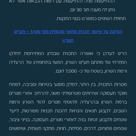
ההתייעצות פניה להתייעצות עם רשות הכבאות אשר לא
ניתן לה מענה תוך 30 יום.
תחולת השינויים כמפורט בגוף התקנות.
הודעה על אישור תכנית מתאר מקומית מס' מש/1 – תע"ש
השרון
הרינו לעדכן כי אושרה התכנית שבנדון המתייחסת לחלקו
המזרחי של מתחם תע"ש השרון, המצוי בתחומיהן של הרצליה
ורמת השרון, בשטח של כ- 7,000 דונם.
מטרות התכנית, בין היתר, לסלק מפגעי בטיחות וסביבה, לפתח
מוקד תעסוקה ושירותים מטרופוליני משני, להרחיב אזורי מגורים
ברמת השרון ובהרצליה ולהוסיף מגורים להוד השרון ורמות
השבים, לקבוע תנאים והנחיות להכנת תכניות מפורטות, לייעד
שטחים ולקבוע זכויות בניה לאזורי מגורים, תעסוקה, בנייני ציבור,
שטחים פתוחים, דרכים, מסילות, חניות, מתקני תשתית, ושימושים