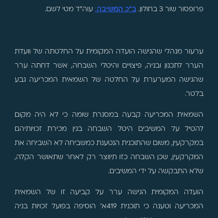
פרופסור שור 3 בחולון.
ב"כ המשיבה
:
עוה"ד מטי לשם.
ערעור מנהלי שהגישה הועדה המקומית על החלטתה של וועדת
הערר לתכנון ובניה, פיצויים והיטלי השבחה, אשר דחתה ערר
שהגישה המערערת על החלטה של השמאית המכריעה גבע
בלטר.
השמאית המכריעה קבעה במסגרת שומה כי לא היה מקום
להטיל על המשיבים היטל השבחה בגין מכירת זכויותיהם
במקרקעין, משום שהתוכנית הנטענת כמשביחה לא השביחה את
המקרקעין, שכן השבחה כזו תיווצר רק לאחר שתאושר הקלה,
שלא התבקשה על ידי המשיבים.
הועדה המקומית הגישה ערר על קביעה זו של השמאית
המכריעה וטענה כי תוכנית 419א' הוסיפה בפועל זכויות בניה