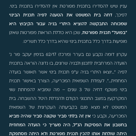
עניין שיש להסדירו בתכנית מפורטת אין להסדירו בתכנית בינוי.
לפיכך,
דחה בית המשפט את הטענה לפיה תכנית הבינוי
שמכוחה התבקשה להוציא היתרי בניה עבור הקיבוץ היא
"בפועל" תכנית מפורטת
, שכן היא כוללת הוראות מפורטות שאינן
מופיעות בדרך כלל בתכנית בינוי שהיא בדרך כלל תשריט.
עקרון דומה נקבע גם בערר (מרכז) 62/17 בנימין יעקב פור נ'
הוועדה המרחבית לתכנון ולבניה שרונים, בו נדונה הוראה בתכנית
לפיה "…יוצאו היתרי בניה ע"פ תכנית בינוי אשר תאושר בועדה
המחוזית…". לעמדת השמאית המכריעה, הצורך באישור תכנית
בינוי משקף דחיה של 3 שנים – מה שמביא להפחתת שווי
המקרקעין במצב התכנוני הקודם ולהגדלת היטל ההשבחה. בית
המשפט לא מצא פגם בקביעתה העקרונית של השמאית
המכריעה, וקבע כי
אין זה בלתי סביר שקונה סביר שהיה מביא
בחשבון את הפסיקות הנ"ל, היה מעריך כי הועדה המחוזית
היתה שולחת אותו להכין תכנית מפורטת ולא היתה מסתפקת