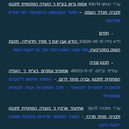
ערר (צפון) 816/14
אספן גרופ בע"מ נ' הועדה המקומית לתכנון
ולבניה מגדל העמק
–
מועד התגבשות ההשבחה לפי תמ"א
10/ד/10
חוזים
ת"א (חי') 30828-09-15
הודא אבו יונס נ' סמיר חלאילה- תקנת
השוק במקרקעין:
מתי קונה ראשון רשלן יגבר על הקונה השני.
תכנון ובניה
עת"מ (ב"ש) 49503-11-17
אמוטיב עסקים בע"מ נ' הועדה
המחוזית לתכנון ובניה מחוז דרום
–
הוספת שימוש ל"מבנים
להשכרה למגורים לזכאים" – חלק מסמכויות ועדה מקומית
עצמאית?
ערר (מטה) 36/17
אחיעזר ארקין נ' הועדה המחוזית לתכנון
ולבניה, מחוז מרכז
–
הצורך במסמך מדיניות בתכנית שאינה
רחבת היקף.