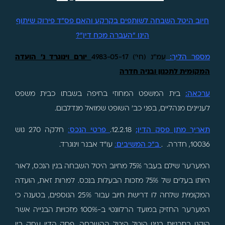
חיוב היטל השבחה לשותפים בקרקע והאם פס"ד פירוק שיתוף
הינו "העברה מכח דין"?
מספר הליך
:
עמ"נ (חי') 4983-05-17
יורם וינוגרד נ' הועדה
המקומית לתכנון ובניה חדרה
ערכאה
:
בית המשפט המחוזי בחיפה בשבתו כבית משפט
לעניינים מנהליים, בפני כב' השופט שמואל מנדלבום.
תאריך מתן פסק הדין:
12.2.18.
פרטי הנכס
:
חלקה 270 גוש
10036, חדרה.
.
ב"כ המשיבים
:
עו"ד אבנר וינוגרד.
המערער שילם בעבר 75% מחיוב היטל השבחה בגין הנכס, לאור
היותו בעלים של 75% מזכות הבעלות בנכס. למרות זאת, הועדה
המקומית שלחה לו דרישת חיוב עבור 25% הנוספים, בטענה כי
המערער החזיק במועד הרלוונטי ב-100% מזכויות הבנייה אשר
הוקנו בתכניות בגינן הוטל היטל ההשבחה. פסק הדין עסק בין