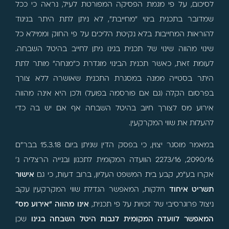
לסיכום, על פי מגמת הפסיקה המפורטת לעיל, נראה כי ככל
שמדובר בתכנית בינוי "מחייבת", לא ניתן לתת היתר בניגוד
להוראות המחייבות בלא נקיטת הליכים על פי החוק וממילא כל
שינוי מהווה שינוי של תכנית בגינו ניתן לחייב בהיטל השבחה.
לעומת זאת, כאשר תכנית הבינוי מוגדרת כ"מנחה" מותר לתת
היתר בסטייה ממנה במסגרת התכנית שאושרה ללא צורך
בפרסום הקלה (גם אם פורסמה בפועל) ולכן היא אינה מהווה
אירוע מס לצורך חיוב בהיטל השבחה אף אם יש בה כדי
להעלות את שווי המקרקעין.
במאמר מוסגר יצוין, כי בפסק הדין שניתן ביום 15.3.18 בבר"ם
2090/16, 2273/16 הוועדה המקומית לתכנון ובנייה הרצליה נ'
אקרו בע"מ
,
קבע בית המשפט העליון, ברוב דעות, כי גם
אישור
תשריט איחוד
חלקות, המאפשר הגדלת שווי המקרקעין עקב
ניצול פרוגרסיבי של זכויות על פי תכנית,
אינו מהווה "אירוע מס"
המאפשר לוועדה המקומית לגבות היטל השבחה בגינו
שכן