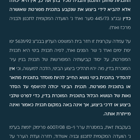
התכניות שחוק התכנון והבניה מכיר בהן ועל כן, אין היא יכולה
אלא להביא לידי ביצוע את שנקבע בתכנית מפורטת שאושרה
כדין
(בג"צ 445/73 סער ואח' נ' הוועדה המקומית לתכנון ולבניה
מרכז ואח').
על עמדה עקרונית זו חזר בית המשפט העליון בבג"צ 5631/92 יפו
יפת ימים ואח' נ' שר הפנים ואח', לפיה תכנית בינוי היא תכנית
המפרטת, על יסוד קביעותיה המפורשות של תכנית בניין עיר
המוכרת בדין, מה יהיו תהליכי ביצוע הבינוי, הלכה למעשה, וכי
אין
להסדיר בתכנית בינוי נושא החייב להיות מוסדר בתוכנית מתאר
או בתוכנית מפורטת. תכנית הבינוי יכולה להיווסף על הסדר
נאות של הנושא הכלול בתוכנית המוכרת בדין, כדי לפרט שלבי
ביצוע או דרכי ביצוע, אך אינה באה במקום תכנית כאמור ואינה
מייתרת אותה.
בעקבות זאת, במסגרת ערר (י-ם) 6007/08 פרימק יזמות בע"מ
נ' הוועדה המקומית לתכנון ובניה אשדוד, חזרה ועדת הערר על