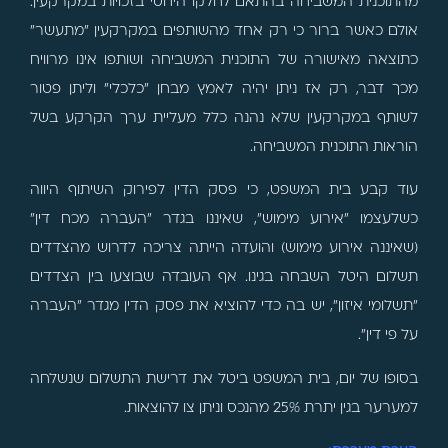
מהתוכנית המשביחה בהתאם לחלקו היחסי בזכויות במקרקעין.
אולם כאשר ברור כי רק אחד מהשותפים במקרקעין "מתעשר"
כתוצאה מאישורה של התוכנית המשביחה ושותפו אינו מרוויח
מכך דבר, רק אז ניתן יהיה לאמץ מבחן "כלכלי" וליתן פטור
לשותף במקרקעין שלא נהנה כלל מעליית ערך הקרקע בשל
הוראות התוכנית המשביחה.
עוד קבע בית המשפט, כי פסק הדין לפירוק השיתוף היווה
כשלעצמו "אירוע מימוש", שאיננו בגדר "העברה מכח דין"
(שאיננה אירוע מימוש) והועדה הייתה צריכה לדרוש מהצדדים
תשלום היטל השבחה בגינו. אף העובדה שבוצעו בין הצדדים
"תשלומי איזון", יש בה כדי להוציא את פסק הדין מגדר "העברה
על פי דין".
בסופו של יום, בית המשפט ביטל את דרישת התשלום שנשלחה
למערער בגין יתרת 25% מהנכס וניתן צו להוצאות.