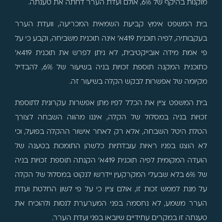
מוקנות בהיקף של 6%, אולם ועדת הערר דחתה את טענתה.
בית המשפט אימץ קביעת השמאית המכריעה, וועדת הערר
בעקבותיה, לפיה תוכנית 419א' אינה תוכנית משביחה, וקבע כי על
פי אמת מידה אובייקטיבית, לא ניתן לפרש את תוכנית 419א'
כתוכנית המקנה תוספת זכויות בניה בשיעור של 6%, להבדיל
מקיומה של אפשרות לבקש הקלה בשיעור זה.
בית המשפט ציין את הכלל לפיו מתן אפשרות עקרונית לתוספת
זכויות בניה במסלול של הקלה, איננו מהווה השבחה לצורך
הטלת היטל השבחה, אלא רק לאחר אישור ההקלה בפועל, וכי
לא הוצגו בפניו ראיות עובדתיות כלשהן התומכות בטענה של
הועדה המקומית לפיה תוכנית 419א' הקנתה תוספת זכויות בניה
של 6% בלא שבעלי המקרקעין יידרשו לנקוט במסלול של הקלה
על מנת לממש זכות זו, אולם ציין כי על פי לשון החלטת ועדת
הערר משמע, לא נחסמה בפני המערערת לנסות ולהוכיח את
טענתה זו במקרים עתידיים שיובאו בפני ועדת הערר.