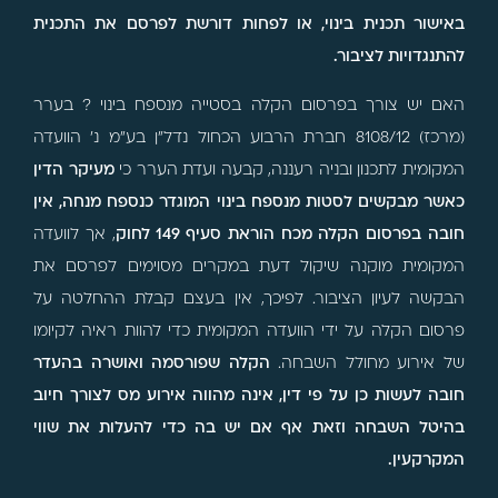
באישור תכנית בינוי, או לפחות דורשת לפרסם את התכנית
להתנגדויות לציבור.
האם יש צורך בפרסום הקלה בסטייה מנספח בינוי ? בערר
(מרכז) 8108/12 חברת הרבוע הכחול נדל"ן בע"מ נ' הוועדה
המקומית לתכנון ובניה רעננה, קבעה ועדת הערר כי
מעיקר הדין
כאשר מבקשים לסטות מנספח בינוי המוגדר כנספח מנחה, אין
חובה בפרסום הקלה מכח הוראת סעיף 149 לחוק
, אך לוועדה
המקומית מוקנה שיקול דעת במקרים מסוימים לפרסם את
הבקשה לעיון הציבור. לפיכך, אין בעצם קבלת ההחלטה על
פרסום הקלה על ידי הוועדה המקומית כדי להוות ראיה לקיומו
של אירוע מחולל השבחה.
הקלה שפורסמה ואושרה בהעדר
חובה לעשות כן על פי דין, אינה מהווה אירוע מס לצורך חיוב
בהיטל השבחה וזאת אף אם יש בה כדי להעלות את שווי
המקרקעין.