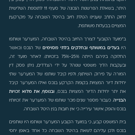
היתר, בשאלת הפרשנות הנכונה של סעיף 11 לתוספת השלישית
לחוק התו"ב שעניינו הטלת חיוב בהיטל השבחה על מקרקעין
המצויים בבעלות משותפת.
ב"מועד הקובע" לצורך החיוב בהיטל השבחה, המערער ושותפו
היו
בעלים במשותף ובחלקים בלתי מסוימים
של הנכס (כאשר
החלוקה ביניהם הייתה 25%-75% בזכויות). לאחר מועד זה,
ובעקבות הליך משפטי שנוהל על ידי הצדדים, ניתן פסק דין
המורה על פירוק השיתוף, ולפיו קיבל שותפו של המערער שתי
יחידות דיור המצויות בקומת הקרקע בנכס ואילו המערער קיבל
את יתר יחידות הדיור המצויות בנכס,
ובנוסף, את מלוא זכויות
הבנייה
. כעבור מספר שנים מכר שותפו של המערער את זכויותיו
בנכס והופק אישור עירייה כי אין חובות בגין היטל השבחה.
בית המשפט קבע, כי במועד הקובע המערער ושותפו היו שותפים
בנכס ולכן עליהם לשאת בהיטל השבחה כל אחד באופן יחסי