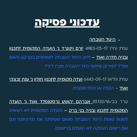
עדכוני פסיקה
היטל השבחה
עמ"נ (חי') 4983-05-17
יורם וינוגרד נ' הועדה המקומית לתכנון
ובניה חדרה ואח'
–
חיוב היטל השבחה לשותפים בקרקע והאם
פס"ד לפירוק שיתוף הינו "העברה מכח דין"?
עמ"נ (ת"א) 6443-09-17
ועדה מקומית לתכנון חולון נ' ענת זבצקי
ואח'
–
הקלה או זכות מוקנית.
ערר בב/85132/16
אברהם יהושע גרסטנפלד ואח' נ' הועדה
המקומית לתכנון ובניה בני ברק
–
הועדה המקומית לא רשאית
לשנות שומת היטל השבחה משום ששינתה את מדיניותה (גם
אם רישום העסקה לא הושלם ברישום)
.