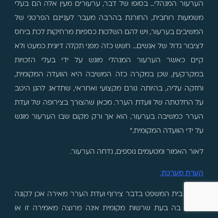
הערעור המנהלי… בסופו של דבר, ערעורים מעין אלה הם בעלי
משמעות רוחבית, החורגת בהרבה מעבר לעניינם הפרטני של
המשיבים בערעור, ויש להם השלכות כספיות מרחיקות לכת ביחס
לציבור גדול של אנשים… חשש כזה מפני תקלה דיונית כמעט ולא
קיים כאשר הערעור המנהלי מוגש על ידי בעלי הזכויות
במקרקעין, שכן במקרה כזה המשיבה היא הוועדה המקומית,
וחזקה עליה, בהיותה גורם מקצועי ואחראי, שתדאג להגן היטב
על החלטתה של וועדת הערר. מכאן שהצורך בצירופה של ועדת
הערר כמשיבה בערעור, הוא אך ורק מקום שבו הערעור מוגש
על ידי הוועדה המקומית."
לאור האמור ומטעמים נוספים, נדחה הערעור.
הערת מערכת
:
הערת בית המשפט בדבר צירוף ועדת הערר מאירה אכן לקונה
קיימת. בה בעת שרשות מקומית אינה מרוצה מאמירה זו או