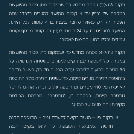
תקנה 18(א)(1) נוסחה מחדש כך שבמקום מתן פטור מהיוועצות
במקרה של "בניין עד 4 קומות המיועד למגורים בלבד" עתה
הפטור חל רק כאשר מדובר ב"בניין בן 4 קומות לכל היותר,
המיועד למגורים ובו עד 24 דירות; לעניין זה, קומת מרתף וקומת
עמודים ייכללו במניין הקומות כאמור"
תקנה 18(א)(4) נוסחה מחדש כך שבמקום מתן פטור מהיוועצות
במקרה של "תוספת לבניין קיים למגורים ששטחה אינו עולה על
50 מטרים רבועים לדירה" עתה הפטור חל רק כאשר מדובר
ב"תוספת לדירת מגורים קיימת, כך ששטח הדירה כולל התוספת
לא יעלה על 140 מטרים וכן הוספה של גזוזטרה או הגדלה של
גזוזטרה קיימת; בפסקה זו, "גזוזטרה" -מרפסת הבולטת
מקירותיו החיצוניים של הבניין."
תקנה 95 – הגשת בקשה לתעודת גמר – התווספה תקנה
חדשה (95(ב)(5)) הקובעת כי ייראו בקיום חובה