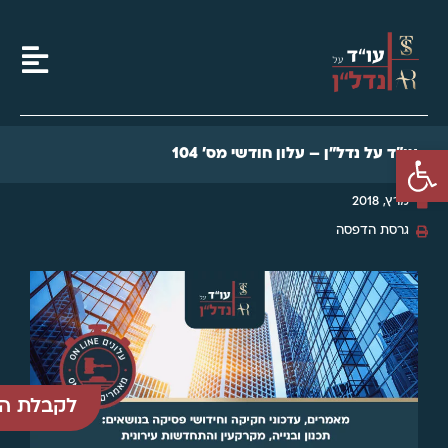
פתח סרגל נגישות
עו"ד על נדל"ן – עלון חודשי מס' 104
מרץ, 2018
גרסת הדפסה
לקבלת הע