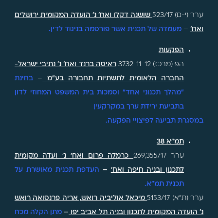
ערר (י-ם) 523/17
שושנה דקלו ואח' נ' הועדה המקומית ירושלים
ואח'
–
מעמדה של תכנית אשר פורסמה בניגוד לדין.
הפקעות
הפ (מרכז) 3732-11-12
ראיסה ברנד ואח' נ' נתיבי ישראל-
החברה הלאומית לתשתיות תחבורה בע"מ
–
בחינת
"מהלך תכנוני אחד" וסמכות בית המשפט המחוזי לדון
בתביעת ירידת ערך במקרקעין
במסגרת תביעה לפיצויי הפקעה.
תמ"א 38
ערר 269,355/17
כרמלה פרום ואח' נ' ועדה מקומית
לתכנון ובניה חיפה ואח'
–
העדפת תכנית מאושרת על
תכנית תמ"א.
ערר (ת"א) 5153/17
מיכאל אוליביה רואש, אריה פרנסואה רואש
נ' הועדה המקומית לתכנון ובניה תל אביב יפו
–
מתן הקלה מכח