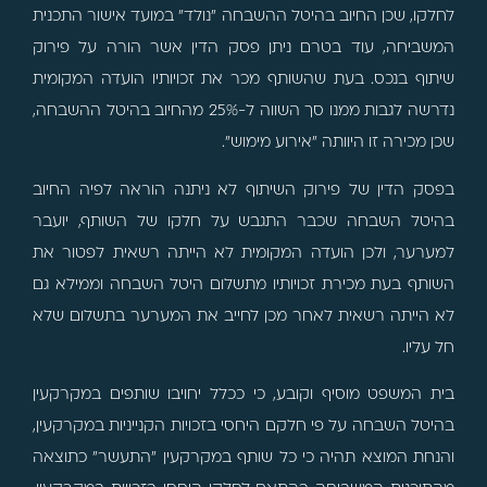
לחלקו, שכן החיוב בהיטל ההשבחה "נולד" במועד אישור התכנית
המשביחה, עוד בטרם ניתן פסק הדין אשר הורה על פירוק
שיתוף בנכס. בעת שהשותף מכר את זכויותיו הועדה המקומית
נדרשה לגבות ממנו סך השווה ל-25% מהחיוב בהיטל ההשבחה,
שכן מכירה זו היוותה "אירוע מימוש".
בפסק הדין של פירוק השיתוף לא ניתנה הוראה לפיה החיוב
בהיטל השבחה שכבר התגבש על חלקו של השותף, יועבר
למערער, ולכן הועדה המקומית לא הייתה רשאית לפטור את
השותף בעת מכירת זכויותיו מתשלום היטל השבחה וממילא גם
לא הייתה רשאית לאחר מכן לחייב את המערער בתשלום שלא
חל עליו.
בית המשפט מוסיף וקובע, כי ככלל יחויבו שותפים במקרקעין
בהיטל השבחה על פי חלקם היחסי בזכויות הקנייניות במקרקעין,
והנחת המוצא תהיה כי כל שותף במקרקעין "התעשר" כתוצאה