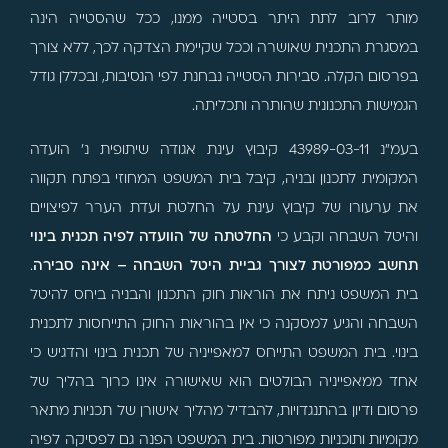
מותר לרוב לתת היתר בסטייה ממנו, ככל שהסטייה הינה
במסגרת התכנית שאושרה וככל שקיימת הצדקה לכך, ללא צורך
בפרסום הקלה. סבירות הסטייה נבחנת לפי הנסיבות, ובכללן גודל
הגמישות התכנונית שהותרה ותכליתה.
בעמ"נ 43989-03-11 קיבוץ עינת אגודה שיתופית נ' הועדה
המקומית לתכנון ובניה, קיבל בית המשפט המחוזי בפתח תקווה
את ערעורו של קיבוץ עינת על החלטת ועדת הערר לפיצויים
והיטל השבחה וקבע כי
החלטתה של הוועדה לפיה תכנית בינוי
תחשב כמפורטת לצורך גביית היטל השבחה – אינה סבירה
.
בית המשפט ניתח את הוראות חוק התכנון והבניה ביחס להיטל
השבחה והגיע למסקנה כי אין בהוראות החוק התייחסות לתכנית
בינוי. בית המשפט התייחס למאפייניה של תכנית בינוי והדגיש כי
אחד ממאפייניה הבולטים הוא שאישורה אינו כרוך בהליך של
פרסום ודיון בהתנגדויות, להבדיל מהליך אישורן של תכניות מתאר
מקומיות ותוכניות מפורטות. בית המשפט הפנה גם לפסיקה לפיה