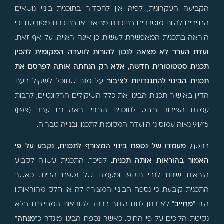
הקביעה העקרונית, לפיה אין להסדיר בתוכנית בינוי נושאים
החייבים להיות מוסדרים בתוכנית מתאר או בתוכנית מפורטת וכי
הוראה בתכנית המאפשרת לעשות כן אינה ראויה. על אף זאת,
ועדת הערר לא מצאה לנכון להורות לוועדה המקומית להכין
תכנית סטטוטורית חדשה, אלא רק הנחתה אותה לפרסם את
תכנית הבינוי להתנגדויות לציבור
על מנת שתוכל לשקול בעת
הדיון באישור תכנית הבינוי את כלל השיקולים הרלוונטיים, לרבות
עמדת הציבור ביחס לתוכנית הבינוי. ראה גם ערר (צפון)
91/15 נאוה עמוס נ' הוועדה המקומית לתכנון ובנייה טבריה.
בנוסף,
מעמדו של נספח בינוי המצורף לתכנית, נקבע על פי
האמור בהוראות אותה תכנית
. לפיכך, התכנית עשויה לקבוע
הוראות שונות לגבי תוקפו ומעמדו של נספח הבינוי. כאשר
התכנית קובעת כי נספח הבינוי המצורף לה או חלק מהוראותיו
הינו "
מחייב
" לא ניתן לתת היתר בניגוד להוראות המחייבות בלא
נקיטת הליכים על פי החוק. כאשר נספח הבינוי מוגדר כ"
מנחה
"