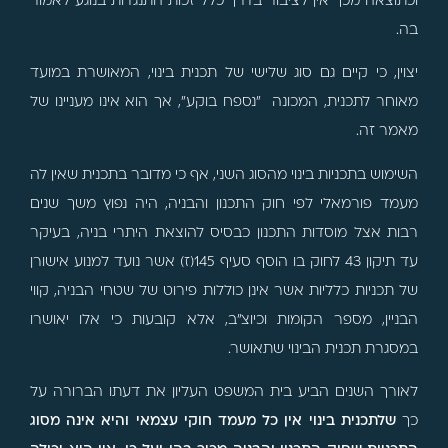
וכתוצאה מכך אין לציבור בדרך כלל זכות התנגדות בנוגע לאמור
בה.
יצוין, כי קיים גם סוג שלישי של תכנית בינוי, המאושרת במועד
מאוחר לתכנית, המכונה "נספח בוקע", אך הוא אינו מעניינו של
מאמר זה.
השימוש בתכניות בינוי מהסוג השני, אף כי מדובר בתכנית שאין לה
מעמד פורמאלי לפי חוק התכנון והבניה, היה נפוץ משך שנים
רבות אצל מוסדות התכנון כבסיס להוצאת היתרי בניה, בעיקר
עד תיקון 43 לחוק בו הוסף סעיף 145(ז) אשר נועד למנוע אישורן
של תכניות כלליות אשר אינן כוללות פירוט של שטחי הבניה, קווי
הבניין, מספר הקומות וכיוצ"ב, אלא קובעות כי אלו יאושרו
במסגרת תכנית הבינוי שתאושר.
לאורך השנים הביע בית המשפט העליון את דעתו הברורה על
כך
שלתכנית בינוי אין כל מעמד חוקי עצמאי והיא אינה מסוג