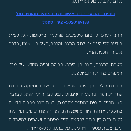
נלווים להם, לקבוע אזורי תכנון.
בת ים – הודעה בדבר אישור תכנית מתאר מקומית מס'
5020189183- ציר יוספטל
הרינו לעדכן כי ביום 6/3/2018 פורסמה ברשומות (י.פ. 7720)
הודעה לפי סעיף 117 לחוק התכנון והבניה, תשכ"ה – 1965, בדבר
אישור התכנית הנ"ל.
מטרת התכנית, הינה בין היתר: הריסה ובניה מחדש של מבני
המגורים בחזית רחוב יוספטל.
התכנית כוללת בין היתר הוראות בדבר איחוד וחלוקה בתכנית
עתידית, וייעודי קרקע חדשים, וכן קובעת בין היתר הוראות בדבר
פינוי מבנים קיימים במספר מתחמים, ובניית מבני מגורים חדשים
בתוספת יחידות דיור משמעותית, לפי חלופות שונות, תוך מתן
זכויות בניה בין היתר להקמת חזית מסחרית ושטחים למשרדים
ומבני ציבור. מספר יח"ד מקסימלי בתכנית : 1,670 יח"ד.