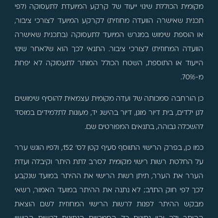
מקומית הכוללת שינוי ייעוד של קרקע המיועדת לתעסוקה (לפי
תכנית שאישרה הוועדה מחוזית) לקרקע המיועד לצורכי ציבור,
או הוספת שימוש במגרש המיועד לתעסוקה (בתכנית שאישרה
הוועדה המחוזית) לצורכי ציבור. התנאי לכך הוא שלאחר שינוי
הייעוד או התוספת, השטח הכולל המותר לתעסוקה לא יפחת
מ-70%.
כן הורחבה סמכותה של ועדה מקומית עצמאית להוסיף שימושים
לגן ילדים, בית דיור מוגן, דיור בהישג יד, מעונות לתלמידים במוסד
להשכלה גבוהה, בתנאים המפורטים שם.
כמו כן, בפרק הרישוי התווסף סעיף קטן לס' 152, ולפיו הוגש ערר
על החלטת רשות רישוי מקומית לסרב לתת היתר וקיבלה ועדת
הערר את הערר, תיתן רשות הרישוי את ההיתר במועד שנקבע
לכך לפי חוק התו"ב; לא נתנה את ההיתר במועד האמור, רשאי
מבקש ההיתר לפנות לרשות הרישוי המחוזית לשם הוצאת