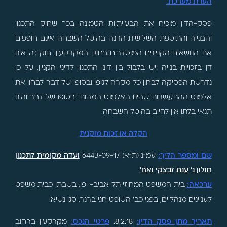
הערת מערכת
:
פסק-הדין מוכיח את הבעייתיות הטמונה בכך שחוק התכנון
והבנייה והתוספת השלישית הדנה בהיטל השבחה אינם חופפים
את הנושאים הקניינים המוסדרים בחוק המקרקעין. חוק זה אינו
דן בזכויות בנייה ויש בלבול בין דיני התכנון לדיני הקניין, על כן
נדרשת הפסיקה לבחון כל מקרה לגופו ובסופו של דבר לבחון את
אלמנט ההתעשרות שהינו האלמנט המהותי בסופו של דבר והינו
תנאי בלתו אין לחייב בהיטל השבחה.
הקלה או זכות מוקנית
שם ומספר הליך
:
עמ"נ (ת"א) 6443-09-17
ועדה מקומית לתכנון
חולון נ' ענת זבצקי ואח'
ערכאה:
בית המשפט המחוזי תל אביב- יפו, בשבתו כבית משפט
לעניינים מנהליים, בפני כב' השופט חגי ברנר, סגן נשיא.
תאריך מתן פסק הדין
:
8.2.18.
פרטי הנכס
:
מקרקעין ברחוב