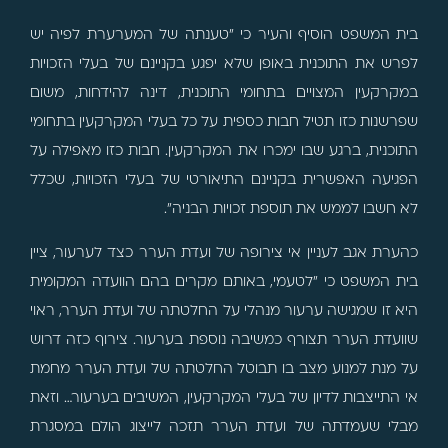
בית המשפט הוסיף והעיר כי "טענתה של המערערת לפיה יש
לפרש את התוכנית באופן שלא יפגע בקניינם של בעלי הזכויות
במקרקעין המצויים בתחומי התוכנית, דינה להידחות, משום
שפרשנות כזו תטיל חבות כספית על כל בעלי המקרקעין בתחומי
התוכנית, ברגע שבו ימכרו את המקרקעין. חבות כזו מאפילה על
הפגיעה האפשרית בקניינם התיאורטי של בעלי הזכויות, שכלל
לא חשבו לממש את תוספת זכויות הבניה".
כהערת אגב לעניין אי צירופה של ועדת הערר כצד לערעור, ציין
בית המשפט כי "לטעמי, באותם מקרים בהם הוועדה המקומית
היא זו שמגישה ערעור מנהלי על החלטתה של ועדת הערר, ראוי
שוועדת הערר תצורף כמשיבה נוספת בערעור. צירוף כזה דרוש
על מנת למנוע מצב בו תבוטל החלטתה של ועדת הערר מחמת
אי התייצבות לדיון של בעלי המקרקעין, המשיבים בערעור… וזאת
מבלי שעמדתה של ועדת הערר תזכה לייצוג הולם במסגרת