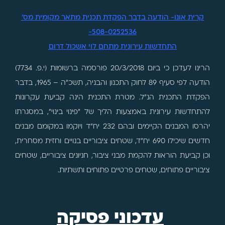
קרית אונו- הודעה בדבר הפקדת תכנית מתאר מקומית מס'
508-0252536-
התחדשות עירונית מתחם לוי אשכול דרום
הרינו לעדכן כי ביום 20/3/2018 פורסמה ברשומות (י.פ. 7734)
הודעה לפי סעיף 89 לחוק התכנון והבניה, תשכ"ה – 1965, בדבר
הפקדת התכנית הנ"ל. מטרת התכנית הינה קביעת עקרונות
להתחדשות עירונית באמצעות הליך של "פינוי בינוי", במסגרתו
יהרסו המבנים הקיימים ובהם 232 יח"ד ויוקמו במקומם מבנים
חדשים שיכילו 690 יח"ד, שטחים ציבוריים בנויים וחזית מסחרית,
וכן קביעת הוראות להקמת מבני ציבור, חניונים ציבוריים, שטחים
ציבוריים פתוחים, שטחים פרטיים פתוחים ותשתיות.
עדכוני פסיקה