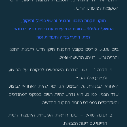
ההיתר ולה יהיו נתונות כל הסמכויות הנתונות לרשות הרישוי
המקומית לפי פרק הרישוי.
תוקנו תקנות התכנון והבניה (רישוי בנייה) (תיקון),
התשע"ח-2018 – חובת התייעצות עם רשות הכיבוי כתנאי
למתן היתרי בנייה ותעודות גמר
ביום 5.3.18, פורסם בקובץ התקנות תיקון חדש לתקנות התכנון
והבניה (רישוי בנייה), התשע"ו-2016.
תקנה 1 – שונו הגדרות האחראים לביקורת על הביצוע
ולביצוע שלד הבניין.
האחראי לביקורת על הביצוע אינו יכול להיות האחראי לביצוע
שלד הבניין. כמו כן, הוא נדרש להיות רשום בפנקס המהנדסים
והאדריכלים כמפורט בנוסח התקנה החדשה.
תקנה 18(א) – שונו הוראות הפוטרות היוועצות רשות
הרישוי עם רשות הכבאות.