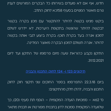
חדש, אף אם לא פועלים בשירותו כל הבקרים המורשים לעניין
גורם מאשר המנויים בסעיף 158כא לחוק התו"ב.
ביקש מגיש בקשה להיתר להתקשר עם מכון בקרה בקשר
לבקשה להיתר שהוגשה בתקופת היערכות, לא יידרש לשלם
למכון אגרה בעד בקרת תוכן/ בקרת ביצוע לגבי אותה בקשה
להיתר. אגרה תשולם למכון הבקרה מאוצר המדינה.
התיקון נקבע כהוראת שעה מיום פרסומו של התיקון ועד ליום
31.12.2021.
תיקונים 123 ו- 124 לחוק התכנון והבניה
ביום 22.3.18 התפרסמו בספר החוקים שני תיקוני חוק לחוק
התכנון והבניה, להלן חלק מהתיקונים:
ס' 62א – סמכויות הועדה המקומית – הוסף תת סעיף (20), כך
שלוועדה המקומית סמכות לדון בתכנית מפורטת או תכנית מתאר