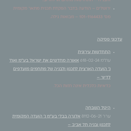
והבניה – התחדשות מתחם ארלוזרוב.
ירושלים – הודעה בדבר הפקדת תכנית מתאר מקומית
מס' 101-1164433 – מבואות גילה.
עדכוני פסיקה
התחדשות עירונית
עת"מ 618-02-24
אאורה מחדשים את ישראל בע"מ ואח'
נ' הועדה הארצית לתכנון ולבניה של מתחמים מועדפים
לדיור –
כדאיות כלכלית אינה חזות הכל.
היטל השבחה
ערר 8112-06-21
אלגרה בבלי בע"מ נ' הועדה המקומית
לתכנון ובניה תל אביב –