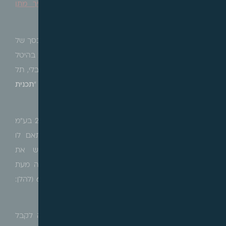
מזרחי.
פרטי המקרקעין
:
בבלי 27 תל אביב.
תאריך מתן
ההחלטה
:
4.6.2024.
ב"כ העוררת
:
עו"ד עמית סלע.
ערר על חיוב בהיטל השבחה במסגרת דרישת תשלום בסך של
1,096,476 ש"ח בהתאם לשומת הוועדה המקומית. החיוב בהיטל
השבחה הינו בגין תכנית ג'2 – בנייה על גגות בשכונת בבלי, תל
אביב, אשר פורסמה למתן תוקף ביום 6.8.2012 (להלן: "
תכנית
ג'2
"), עקב מימוש זכויות בדרך של מכר בשנת 2016.
ביום 15.2.2015 נחתם בין העוררת לבין ד.ד. מיזמים 2010 בע"מ
הסכם אופציה (להלן: "
הסכם האופציה
") אשר בהתאם לו
התחייבו מקבלי האופציה, בכפוף למימושה, לרכוש את
המקרקעין מהעוררת. האופציה מושא ההסכם הוארכה מעת
לעת עד למימושה, עת נחתם הסכם מכר ביום 6.4.2016 (להלן:
"
הסכם המכר
").
ביום 22.1.2017 העוררת פנתה אל עיריית ת"א וביקשה לקבל