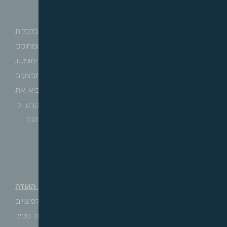
לממש אותה, בהיעדר מימון לפרויקט.
בית המשפט העליון פסק בזמנו כי שאלת הכדאיות הכלכלית
הינה אחת הבדיקות שיש לערוך, שכן אין כוונת המחוקק ומחוקק
המשנה לאשר תכניות על מנת שיישארו על המדף ולא ימומשו,
לשם כך מבצעות הועדות בדיקות ותוקן תקן 21 בו מבצעים
בדיקות שבוחנות את היקף הזכויות הנדרש על מנת להביא את
התכנית בסיכומו של יום לביצוע, אולם בית המשפט קבע כי
וודאות כלכלית אינה מובטחת אלא הינה חלק מהשיקול בלבד.
פרשנות אחרת לתכנית – רק מכאן ואילך
מספר ההליך
:
ערר 8112-06-21
אלגרה בבלי בע"מ נ' הועדה
המקומית לתכנון ובניה תל אביב
ערכא
ה
:
ועדת הערר לפיצויים
והיטל השבחה מחוז תל אביב, בפני כב' היו"ר, עו"ד נורית טביב