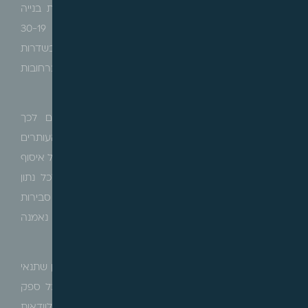
ביוזמת "רמ"י" ועל ידי עיריית קריית ים. התוכנית כוללת בנייה
מרקמית עד 10 קומות ומגדלים בגבהים משתנים בין 30-19
קומות, וכן חזית מסחרית פעילה לאורך קומת הקרקע בשדרות
ספיר, שטחים ציבוריים מבונים בקומות הקרקע ברחובות
הפנימיים, ומגרש אחד בייעוד של מבנים למוסדות ציבור.
העותרים טענו, כי בתכנית נפלו 5 כשלים המביאים לכך
שההחלטה ניתנה בחוסר סמכות וחוסר סבירות קיצוני. העותרים
טענו כי ההחלטה אינה מבוססת על הליך יסודי ומקיף כולל איסוף
התשתית הראייתית הרלוונטית תוך מתן משקל ראוי לכל נתון
וסיכום ההחלטה המנומקת, כך שההחלטה לוקה בחוסר סבירות
קיצוני, במחדל מלעגן את ההחלטה בתשתית עובדתית נאמנה
ועדכנית, ותוך פגיעה בשוויון.
בית המשפט דחה את טענת העותרים, וקבע כי לא ייתכן שתנאי
לאישור תוכנית להתחדשות עירונית הוא ודאות מעל לכל ספק
לכדאיות כלכלית גבוהה, שהרי הדרישה לוודאות בכלל ולוודאות