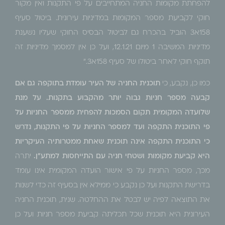
להפחתת מקומות החניה המתחייבים על פי התקנות ואין מקור
חוקי לקביעת מספר המקומות במדיניות עירונית. ביטול סעיף
158א3 הוביל בהכרח גם לביטול הבסיס החוקי שעליו נשענת
מדיניות המשיבה 1 מיום 12.1.21, ועל כן אין למסמך מדיניות זה
תוקף חוקי לאחר ביטולו של סעיף 158א3."
כמו כן, נקבע, כי
תוכנית החניה של העיר עומדת בתוקפה גם אם
קבעה מספר חניות גבוה יותר מהקבוע בתקנות. על מנת
שלועדה המקומית תקום הסמכות להפחית ממספר החניות על
פי התוכנית התקפה ועד למספר החניות על פי התקנות, נדרש
כי התוכנית התקפה אינה תוכנית שאחת ממטרותיה העיקריות
היא קביעת מקומות ושטחי חניה עם התייחסות למתע"ן.
יתרה
מכך, מספר החניות על פי אישור הועדה המקומית אינו עומד
בדרישת התקנות ועל כן נקבע כי ממילא אין בסעיף זה כדי לשנות
את התוצאה לפיה יש לבטל את ההחלטה. שנית, תוכנית החניה
העירונית היא תוכנית שכל תכליתה קביעת מספר חניות ועל כן