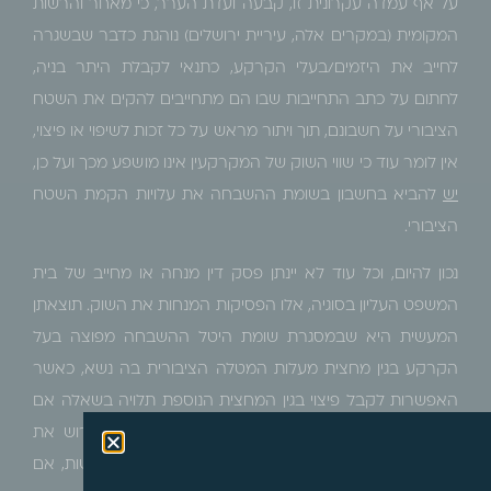
על אף עמדה עקרונית זו, קבעה ועדת הערר, כי מאחר והרשות
המקומית (במקרים אלה, עיריית ירושלים) נוהגת כדבר שבשגרה
לחייב את היזמים/בעלי הקרקע, כתנאי לקבלת היתר בניה,
לחתום על כתב התחייבות שבו הם מתחייבים להקים את השטח
הציבורי על חשבונם, תוך ויתור מראש על כל זכות לשיפוי או פיצוי,
אין לומר עוד כי שווי השוק של המקרקעין אינו מושפע מכך ועל כן,
יש
להביא בחשבון בשומת ההשבחה את עלויות הקמת השטח
הציבורי.
נכון להיום, וכל עוד לא יינתן פסק דין מנחה או מחייב של בית
המשפט העליון בסוגיה, אלו הפסיקות המנחות את השוק. תוצאתן
המעשית היא שבמסגרת שומת היטל ההשבחה מפוצה בעל
הקרקע בגין מחצית מעלות המטלה הציבורית בה נשא, כאשר
האפשרות לקבל פיצוי בגין המחצית הנוספת תלויה בשאלה אם
הוא חתם על כתב התחייבות לרשות המונע ממנו לדרוש את
השלמת הפיצוי בשלב מסירת השטח הציבורי לידי הרשות, אם