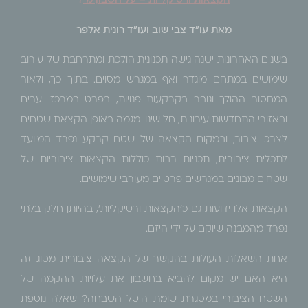
הקצאות ורטיקליות – על חשבון מי
?
מאת עו"ד צבי שוב ועו"ד רונית אלפר
בשנים האחרונות ישנה גישה תכנונית הולכת ומתרחבת של עירוב
שימושים במתחם מוגדר ואף במגרש מסוים. בתוך כך, ולאור
המחסור ההולך וגובר בקרקעות פנויות, בפרט במרכזי ערים
ובאזורי התחדשות עירונית, חל שינוי מגמה באופן הקצאת שטחים
לצרכי ציבור, ובמקום הקצאה של שטח קרקע נפרד המיועד
לתכלית ציבורית, תכניות רבות כוללות הקצאות ציבוריות של
שטחים מבונים במגרשים פרטיים מעורבי שימושים.
הקצאות אלו ידועות גם כ'הקצאות ורטיקליות', בהיותן חלק בלתי
נפרד מהמבנה שיוקם על ידי היזם.
אחת השאלות העולות בהקשר של הקצאה ציבורית מסוג זה
היא האם יש מקום להביא בחשבון את עלויות ההקמה של
השטח הציבורי במסגרת שומת היטל השבחה? שאלה נוספת