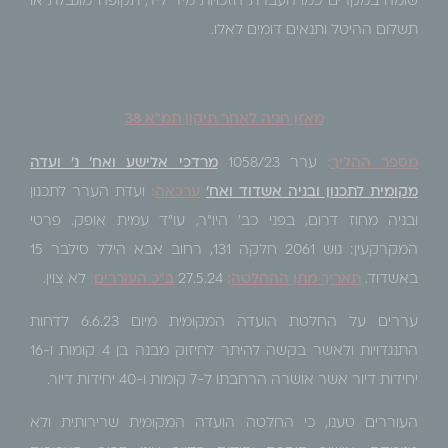
שומה במקרים כמו העברת הזכויות מיד ליד, תקופה מוגבלת או
תשלום ההיטל ותנאים דומים לאלו.
מאזן חניה לאחר תיקון תמ"א 38
מספר ההליך
:
ערר 1058/23
מרדכי אלישע ואח' נ' ועדה
מקומית לתכנון ובניה אשדוד ואח'
ערכא
ה
:
ועדת הערר לתכנון
ובניה מחוז דרום, בפני כב' היו"ר, עו"ד עמית אופק. פרטי
המקרקעין: גוש 2061 חלקה 131, רחוב אבא הילל סילבר 15
באשדוד.
תאריך מתן ההחלטה
:
27.5.24
ב"כ העוררים
:
לא צוין.
עררים על החלטת הועדה המקומית מיום 6.6.23 לדחות
התנגדויות ולאשר בקשה להיתר לחיזוק מבנה בן 4 קומות ו-16
יחידות דיור אשר אושרה הרחבתו ל-7 קומות ו-40 יחידות דיור.
העוררים טענו, כי החלטה הועדה המקומית שרירותית ולא