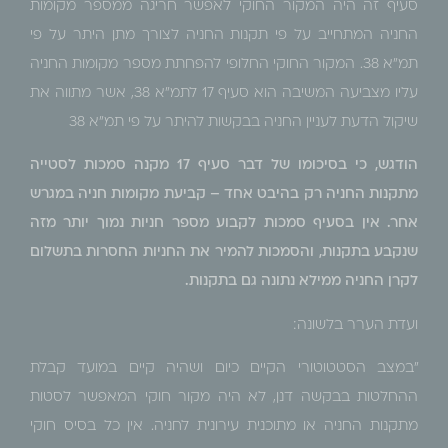
סעיף זה היה המקור החוקי לאפשר חריגה ממספר מקומות
החניה המתחייב על פי תקנות החניה לצורך מתן היתר על פי
תמ"א 38. המקור החוקי החלופי להפחתת מספר מקומות החניה
עליו מצביעה המשיבה הוא סעיף 17 לתמ"א 38, אשר מתווה את
שיקול הדעת לעניין החניה בבקשות להיתר על פי תמ"א 38
הודגש, כי בסיכומו של דבר סעיף 17 מקנה סמכות לסטייה
מתקנות החניה רק בהיבט אחד – קביעת מקומות חניה במגרש
אחר. אין בסעיף סמכות לקבוע מספר חניות נמוך יותר מזה
שנקבע בתקנות, והסמכות להמיר את החניות החסרות בתשלום
לקרן החניה ממילא נתונה גם בתקנות.
ועדת הערר בלשונה:
"במצב הסטטוטורי הקיים כיום ושהיה קיים במועד קבלת
ההחלטות בבקשה דנן, לא היה מקור חוקי המאפשר לסטות
מתקנות החניה או מתוכנית עירונית לחניה. אין כל בסיס חוקי