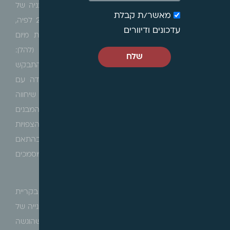
העותרים עתרו כנגד החלטת הועדה הארצית לתכנון ובניה של
מאשר/ת קבלת
מתחמים מועדפים לדיור (להלן: "
הועדה
") מיום 20.12.23 לפיה,
עדכונים ודיוורים
הוחלט לאמץ את החלטות ועדת המשנה להתנגדויות מיום
17.12.23 ולאשר את תמ"ל 2039 "קרית ים יוספטל", (להלן:
שלח
"
התכנית
") תוך דחיית התנגדות העותרים. בית המשפט התבקש
לבטל את ההחלטות ולהחזיר את הדיון בתוכנית לועדה עם
הוראות. למנות מומחה בלתי תלוי, בעל מומחיות וניסיון שיחווה
דעתו ביחס לשיטות הבניה ולאמצעים הנדרשים לבנית המבנים
בתחום מתחמי העותרים וביחס לעלויות העודפות הצפויות
מביצועם של אמצעים אלה, לתקן את מסמכי התוכנית בהתאם
לממצאי המומחה, לעדכן את מסמכי התוכנית ובפרט המסמכים
השמאיים והכלכליים.
המדובר בתוכנית להתחדשות עירונית במתווה פינוי-בינוי בקריית
ים בסמיכות לחוף הים בשטח של כ-115 דונם, הכוללת בנייה של
1,876 יחידות דיור במקום 452 יחידות דיור הקיימות, שהוגשה