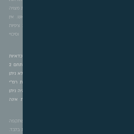
מעל לכל ספק היא מופרכת על פניה. הוודאות הכלכלית מצויה
רק במקרים קיצוניים שבהם הכספים משולמים מראש. אין
הערכה כלכלית שהיא ודאית, אלא כל הערכה מגלמת ציפיות
והנחות שאפשר שיתממשו ואפשר שלא יתממשו, וסיכויי
התממשותם.
מנגד, בית המשפט קיבל את טענת העותרים באשר לכדאיות
הכלכליות של מתחם 2, וציין: "שמשקבע השמאי שמתחם 2
הוא מתחת לסף הכדאיות, והוועדה הגיעה למסקנה שלא ניתן
לאשר את המוצע לגבי מתחם 2 אלא כנגד התחייבות רמ"י
להשלים את הכדאיות הכלכלית מתוך מקורותיה, לא היה ניתן
להסתפק בהתחייבות רמ"י שבניגוד לטענת המשיבות אינה
מסוימת כלל."
בית המשפט דחה את טענת המשיבות כפי שהשתקפה
בהחלטה שבשלב זה העלות הצפויה היא עלות ערבויות בלבד.