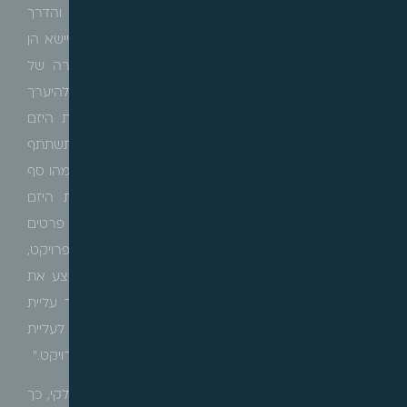
הודגש, כי הערבויות אינן מנותקות מהעסקה הכוללת, והדרך
לביצוע הפרויקט היא על ידי השגת מימון מגוף מממן שיישא הן
בערבויות בשלב זה והן בעלות התכנון והביצוע והמכירה של
הדירות הנוספות. "החשבון שיערוך הגוף המממן אינו יכול להיערך
על בסיס הבטחה מעורפלת לפיה רמ"י תדון בבקשת היזם
ותחליט לפי החלטות מועצת מקרקעי ישראל כיצד תשתתף
בהבאת המתחם לסף הכדאיות הכלכלית. לא ידוע עדיין מהו סף
הרווחיות הכלכלית, ומתי תשלים את הדרוש להבאת היזם
לרווחיות כלכלית, ועוד פרטים שאינם ידועים, ובהיעדר פרטים
אלה לא יהיה מימון לפרויקט, ובהיעדר מימון לא יהיה פרויקט,
והתוכנית לא תמומש. זאת, כאשר העירייה מבקשת לבצע את
הפרויקט בדחיפות לטובת הציבור ולא להמתין עד אשר עליית
הערך של המתחמים האחרים מלבד מתחם 2 תביא לעליית
הערך של מתחם 2 ואולי לסף הכדאיות הכלכלית של הפרויקט."
לאור האמור, בית המשפט קיבל את העתירה באופן חלקי, כך