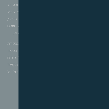
ציבורי לפרטי על שווי השוק של הקרקע, המצב השני נובע כל
כולו מהרצון של הרשות להימנע מתשלום פיצוי ישיר ומלא לבעל
הקרקע ובאמצעות מתן זכויות בניה מוגדלות, נושאים בפיצוי,
הלכה למעשה, כל בעלי הקרקע בתחום התכנית, מבלי שהם
עצמם יוכלו בעתיד להביא בחשבון עלות זו בשומת ההשבחה.
בדומה להסדרה החוקית שנעשתה לפני מספר שנים בפקודת
העיריות, בכל הקשור לביצוע עבודות פיתוח על ידי יזם בפטור
ממכרז תוך עיגון זכות קיזוז ההוצאות בהן נשא מהיטלי פיתוח
והיטל השבחה בהן הוא חב, כך ראוי לעשות גם בכל הקשור
לעלויות ביצוע מטלות ציבוריות, שלכל הדעות אמורות לחול על
הרשות ולא על בעל הקרקע.
עדכוני חקיקה/חקיקת משנה/חוזרים מקצועיים