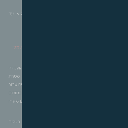
לצורך הנגשה יינתנו היתרים לתוספת מעלית.
תוקף התנאים הינם שנתיים מיום פרסום ההודעה או עד
הפקדת התכנית, לפי המוקדם.
ירושלים – הודעה בדבר הפקדת תכנית מתאר מקומית מס'
101-1164433 – מבואות גילה
הרינו לעדכן, כי בהתאם לסעיף 89 לחוק התכנון והבניה, הופקדה
תכנית מתאר מקומית מס' 101-1164433 במבואות גילה. מטרת
התכנית הינה, יצירת מסגרת תכנונית להקמת מתחם מגורים עבור
760 יחידות דיור עם מבני ציבור ושטחים ציבוריים פתוחים
ומערכת דרכים המתחברת אל רחוב שלמה דוגה, בדרום מזרח
גילה.
התכנית קובעת בין היתר קביעת ייעוד לאזור מגורים ד' בשטח