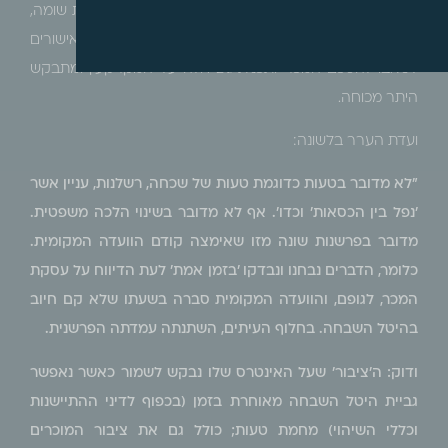
השנייה למחלקת שומה והשבחה במשיבה לצורך עריכת שומה,
ואז התברר לראשונה כי נעשתה טעות בהנפקת האישורים
לטאבו להסכם המכר ותכנית ג'2 חלה על המקרקעין ומתבקש
היתר מכוחה.
ועדת הערר בלשונה:
"לא מדובר בטעות כדוגמת טעות של שכחה, רשלנות, עניין אשר
'נפל בין הכסאות' וכדו'. אף לא מדובר בשינוי הלכה משפטית.
מדובר בפרשנות שונה מזו שאימצה קודם הוועדה המקומית.
כלומר, הדברים נבחנו ונבדקו 'בזמן אמת' לעת הדיווח על עסקת
המכר, לגופם, והוועדה המקומית סברה בשעתו שלא קם חיוב
בהיטל השבחה. בחלוף העיתים, השתנתה עמדתה הפרשנית.
ודוק: ה'ציבור' שעל האינטרס שלו נבקש לשמור כאשר נאפשר
גביית היטל השבחה מאוחרת בזמן (בכפוף לדיני ההתיישנות
וכללי השיהוי) מחמת טעות; כולל גם את ציבור המוכרים