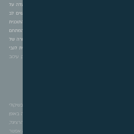
שנקבע כי ביצועה של התוכנית יעוכב, והדיון יוחזר לוועדה על
מנת שתדון מחדש באישור התוכנית לגבי מתחם 2, בשים לב
לקביעתה שיש צורך בהשלמת הכדאיות הכלכלית של התוכנית
לגבי מתחם זה, כך שהשלמת הכדאיות הכלכלית של המתחם
תפורט ותוסכם בין רמ"י לבעלי הזכויות והיזם, ולא בצורה של
התחייבות בעל-פה של המתכנן, קודם לאישור התוכנית לגבי
מתחם 2.
לאחר אישור התוכנית לגבי מתחם 2, ייפסק עיכוב
ביצועה של התכנית.
הערת מערכת
:
נראה כי, אף שבית המשפט לא ממהר להתערב בשיקולי
תכנוניים, הדבר נעשה בזהירות רבה, והעתירה התקבלה באופן
חלקי בלבד, לגבי הכדאיות הכלכלית, תוך חשיבה על הרציונל,
שגם אם התכנית תקבל תוקף במתכונתה כעת, לא יהיה אפשר