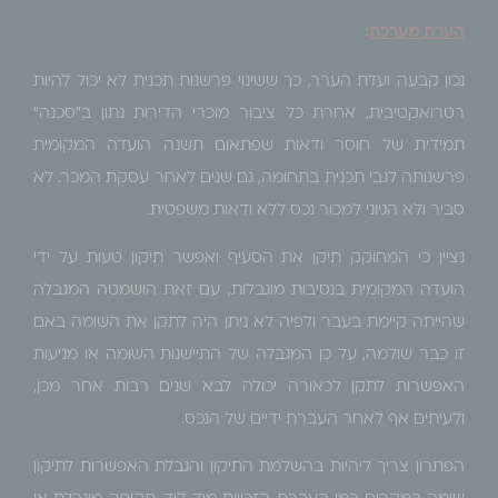
הערת מערכת
:
נכון קבעה ועדת הערר, כך ששינוי פרשנות תכנית לא יכול להיות
רטרואקטיבית, אחרת כל ציבור מוכרי הדירות נתון ב"סכנה"
תמידית של חוסר ודאות שפתאום תשנה הועדה המקומית
פרשנותה לגבי תכנית בתחומה, גם שנים לאחר עסקת המכר. לא
סביר ולא הגיוני למכור נכס ללא ודאות משפטית.
נציין כי המחוקק תיקן את הסעיף ואפשר תיקון טעות על ידי
הועדה המקומית בנסיבות מוגבלות, עם זאת הושמטה המגבלה
שהייתה קיימת בעבר ולפיה לא ניתן היה לתקן את השומה באם
זו כבר שולמה, על כן המגבלה של התיישנות השומה או מניעות
האפשרות לתקן לכאורה יכולה לבא שנים רבות אחר מכן,
ולעיתים אף לאחר העברת ידיים של הנכס.
הפתרון צריך ליהיות בהשלמת התיקון והגבלת האפשרות לתיקון