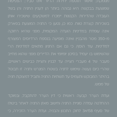
מנומקת; אישור תוספת יחידות הדיור אינו סביר; הצפיפות
שמוצעת בבקשה היא גבוהה ביותר הן לעניין החניה והן בשל
העובדה שהדירות הקטנות יימכרו למשקיעים שישכירו אותן
בשכירות קצרת טווח. כמו כן, נטען כי החניה המוצעת בפארק
אינה עומדת במדיניות הועדה המקומית, מפני שהיא רחוקה
מ-350 מטר מהבניין ואינה מופיעה בנספח הרדיוסים המצורף
למדיניות. עוד הוסף, כי גם אם החניון מתאים למדיניות הרי
שהשימוש בו יעמיד בסיכון יומיומי את הדיירים מפני שהוא מחייב
מעבר של 4 מעברי חצייה עד לבניין וחציית כבישים ראשיים,
שהרי כיום נעשה שימוש לחניה בשטח המגרש וחניה זו תבוטל
בהיתר המבוקש ותעמיס על תשתיות החניה ותוביל למצוקת חניה
של ממש.
ועדת הערר קבעה ראשית כי דין הערר להתקבל, ובמוקד
ההחלטה עמדה סוגיית החניה וחישוב מאזן החניה לאחר ביטולו
של סעיף 158א3 לחוק התכנון והבניה. ועדת הערר הזכירה, כי