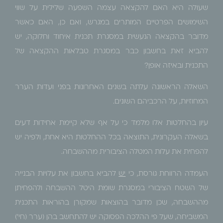
שעולה היא האם להקצאה עצמה השפעה שלילית על שווי
השימושים הפרטיים המותרים במגרש, ואם כן, האם כאשר
מדובר בהקצאה הנעשית במסגרת תכנית איחוד וחלוקה, יש
להביא זאת בחשבון כבר במסגרת טבלאות ההקצאה של
התכנית ובאיזה אופן?
השאלה הראשונה עלתה בשנים האחרונות בפני ועדות הערר
המחוזיות, על הרכביהם השונים.
עיון בהחלטות אלו מלמד כי על אף שלא קיימת אחידות דעים
בשאלה העקרונית, התוצאה בכל ההחלטות היא אחת, ולפיה יש
להפחית את עלות המטלה הציבורית מההשבחה.
העמדה הרווחת גורסת, כי
יש
להביא בחשבון את עלויות הבנייה
של השטח הציבורי במסגרת שומת היטל ההשבחה ולהפחיתן
מההשבחה, שכן מדובר בהוצאות שמקורן בהוראות התכנית
המשביחה, שעל פי ההלכה הפסוקה יש להתחשב בהן (
ערר (חי')