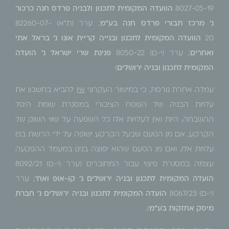
8027-05-19
הוועדה המקומית לתכנון ולבניה פרדס חנה כרכור
נ' מרכז תבורי פרדס חנה בע"מ
;
ערר (ת"א) 82260-07-
20
הוועדה המקומית לתכנון ובנייה קריית אונו נ' בראל אתי
ואחרים
;
ערר (י-ם) 8050-22
פנינת שרי ישראל נ' הועדה
המקומית לתכנון ובניה ירושלים
)
עמדה אחרת גורסת, כי במישור העקרוני
אין
להביא בחשבון את
עלויות הבניה של השטח הציבורי במסגרת שומת היטל
ההשבחה, היות ואין לעלויות אלו כל השפעה על שווי השוק של
הקרקע, אם מן הטעם שבעל הקרקע ישופה על ידי הרשות בגין
עלויות אלו, ואם מן הטעם שהוא יפוצה בגינן במעמד ההפקעה
עצמה במסגרת פיצוי עבור המחוברים (ערר (י-ם) 8092/21
הועדה המקומית לתכנון ובניה ירושלים נ' קו-אופ ואח'
; ערר
(י-ם) 8067/23
הועדה המקומית לתכנון ובניה ירושלים נ' חברת
מיסק אחזקות בע"מ
).