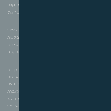
פוגע בערך המקרקעין, ועדת הערר אף היא דחתה את הטענות
וקבעה כי בקשת ההיתר תואמת להוראות תכנית צ' אשר ניתן
להוציא מכוחה היתרים.
כך עולה, כי בית המשפט וכן ועדות ערר, קבעו כי בקשות להיתר
בניה הכוללות היקף בניה משמעותי בשטחי ציבור, המבוקשות
מכח תכנית החלה על כל שטחי הציבור בעיר (כדוגמת תכנית צ'
בתל אביב), אינן נדרשות להליך תכנוני נוסף, ובמרבית המקרים
אף לא ניתן להתנגד להן ו/או לשנותן.
לעמדתנו, החשיבות והמהות של אותן תכניות, אשר יש בהן כדי
לשנות באופן דרמטי את המציאות התכנונית בעיר, מחייבות
חשיבה מעמיקה להסדרה בחקיקה של מנגנון אשר יבטיח את
מעורבות הציבור בהליך התכנוני, ולהטיל חובת פרסום מוגברת
על מוסד התכנון והעיריה בכדי ששיתוף הציבור יתבצע באופן
הראוי ביותר, ויאפשר לציבור לכלכל את צעדיו, כשבהתאם אף