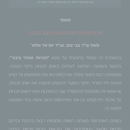
מאמר
על פגיעתן של תכניות שטחי ציבור בציבור
מאת עו"ד צבי שוב ועו"ד ישראל אלתר
במאמרנו זה נעמוד בתמצית על נושא
"תכניות שטחי ציבור"
,
והקושי והפגיעה הגלומה לעיתים באותן תכניות כלפי הציבור,
שפעמים רבות נחשף ומגלה את קיומן ו/או את משמעותן על קניינו
ואיכות חייו לאחר חלוף המועד להשפיע ולשנות את אותן תכניות,
או אפשרות משפטית להתמודד עם ההשלכות שיש לאותן תכניות
על איכות חייו וקניינו, וכן את התייחסות החוק וגישת בתי המשפט
לנושא זה.
בשנים האחרונות פועלות רשויות מקומיות רבות בהכנת וקידום
תכניות מתאר המסדירות את הוראות הבינוי וזכויות הבניה