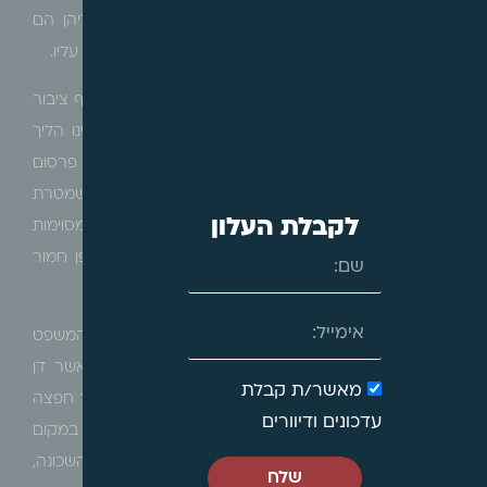
לשטחי ציבור נעדרות קונקרטיות לזיהוי המקרקעין עליהן הם
חלות, וכך הציבור נעדר כל ידיעה אודות תחולתן והשפעתן עליו.
יאמר, כי אמנם ישנן רשויות מקומיות שעורכות הליכי שיתוף ציבור
קודם הפקדת התכנית, אולם הליך זה ככל ומתקיים, הינו הליך
וולונטרי שאינו מוסדר בחקיקה, כשהחוק התקף מחייב פרסום
להתנגדויות לאחר קבלת אישור על הפקדה, וכך יוצא שמטרת
לקבלת העלון
הפרסום מוחמצת דווקא בתכניות רחבות היקף החסרות מסוימות
לתחולתן על מקרקעין שניתן לזהות, והציבור נפגע באופן חמור
בהעדר ידיעה על אותן תכניות והשפעתן עליו ועל קניינו.
בהקשר זה נפנה לפסק דין שניתן לאחרונה בבית המשפט
המחוזי בתל אביב (עת"מ 27564-06-21
חיים ארד
), אשר דן
מאשר/ת קבלת
בעתירה אותה הגישו תושבים כנגד עיריית תל אביב, אשר חפצה
עדכונים ודיוורים
מכוחה של תכנית צ' להקים מבנה ציבורי רב ממדים, במקום
מבנה חד קומתי צנוע וגינה ציבורית ששירתה את תושבי השכונה,
שלח