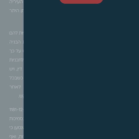
כשהתושבים הגרים בסמוך טענו בין היתר כי היה על העיריה
להיוועץ עמם ולערוך שימוע, קודם אישור תכנית עיצוב ומתן היתר
בניה.
בית המשפט דחה את עתירת התושבים, בקבעו שלא קיימת להם
זכות שימוע כלל, וכי תכנית צ' שהגדילה את היקף זכויות הבניה
בשטח הציבורי אושרה כדין, כשבנוסף עמד בית המשפט על כך
שאמנם עיריית תל אביב נוהגת לקיים "נוהל שיתוף ציבור" לתכניות
שונות אותן היא מקדמת, אולם ההליך אינו מחויב על פי דין, ויש
שיקול דעת נרחב לעירייה אם כלל לבצעו ובאיזה אופן, כשבכל
מקרה הליך זה רלוונטי רק קודם הפקדת תכנית, ולא לאחר
אישורה, ועל כן דחה את העתירה והתיר את הבינוי המבוקש.
למסקנה דומה הגיעה גם ועדת ערר תל אביב (ערר 1181-12-20
יעקב אופיר
) אשר דחתה ערר שהגישו תושבים שגרים בסמיכות
לבית ספר, כנגד הקמת קריה לימודית ותוספת מבנים, כשנטען כי
היקף הבינוי המבוקש הינו בעל השפעות סביבתיות חמורות, ואף