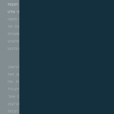
לציבור, כשנציין בהקשר זה כי לא מכבר, פורסמה
טיוטת תקנות
התכנון ובנייה (פרסום הודעה על הפקדת תכנית על גבי שלט
לפי סעיף 89א לחוק) (תיקון), התשפ"ב-2022
, שמטרתה פישוט
הנגישות לציבור בפרסום וצירוף מפת התמצאות צבעונית של
הסביבה הקרובה תוך ציון שמות רחובות ודרכים, וכן אפשרות
לצרף הדמיה צבעונית של התכנון, כל זאת מתוך מטרה ולהנגיש
את הפרסום והידיעה לציבור כדי שיוכל לכלכל את דרכיו ולהגיש
התנגדות ועמדתו לתכנית.
נציין, כי תכניות הכוללות את כל שטחי הציבור בתחום הרשות,
מקבלות פטור מחובת פרסום באמצעות שלט במקרקעין, זאת
בהתאם להוראות סעיף 89ג' לחוק, וכך דווקא תכנית אלו
שהשפעתן על הציבור עצומה, בפועל הציבור אינו יודע עליהן כלל
עד גילוי כשכבר מאוחר מידי, זאת לעומת חובת שילוט אשר
חזקה היא כי מגיעה לידיעת הציבור הגר בסמוך למקרקעין,
כשגם ידיעה זו כאמור הינה מינימלית ואין בה די, אולם תכניות