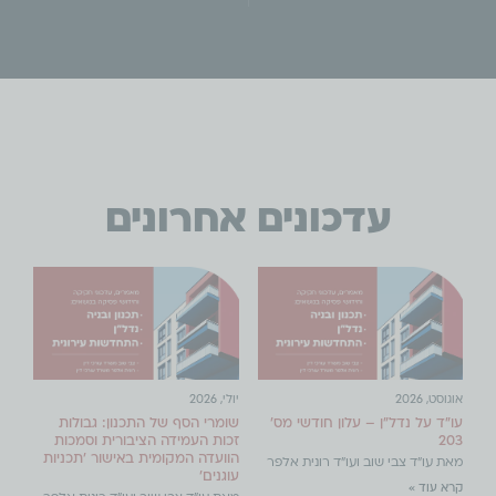
עדכונים אחרונים
אוגוסט, 2026
יולי, 2026
עו"ד על נדל"ן – עלון חודשי מס'
שומרי הסף של התכנון: גבולות
203
זכות העמידה הציבורית וסמכות
הוועדה המקומית באישור 'תכניות
מאת עו"ד צבי שוב ועו"ד רונית אלפר
עוגנים'
קרא עוד »