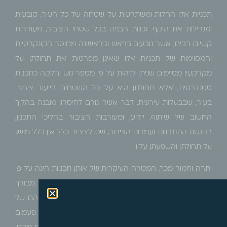
תכניות אלו החלות ומשתרעות על שטחה של כל העיר, קובעות
ומגדילות את היקף זכויות הבניה בכל שטחי הציבור, מעוררות
קשיים רבים, אשר נובעים בראש ובראשונה מחוסר הקונקרטיות
והמסוימות של תכניות אלו שאינן מפרטות את תחולתן על
מקרקעין מסוימים שניתן לזהות על פי מספר גוש וחלקה כתכנית
סטנדרטית, אלא תחולתן היא על כל השטחים בייעוד ציבורי
בעיר, שבבעלות עירונית, דבר אשר גורם לחיסרון מובנה בהליך
החשוב של שיתוף, יידוע, ומעורבות הציבור בהליכי התכנון,
בהגשת התנגדויות ועמדות הציבור, שכן לציבור כלל אין כלל מושג
על תחולתן והשפעתן עליו.
יתרה וחמור מכך, המטרה העיקרית של אותן תכניות הינה על פי
רוב תוספת זכויות בניה רחבת היקף בשטחי הציבור, דבר מבורך
לרוב, אולם לעיתים יש בתוספת הבינוי פגיעה באיכות חייהם של
התושבים הגרים בסמוך, וכן להורדת ערך המקרקעין, וכך פעמים