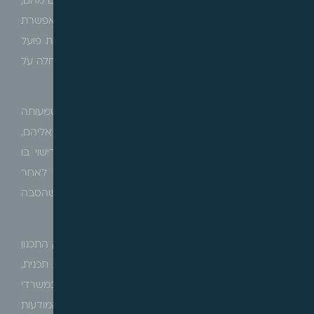
רבות התושבים המתגוררים בסמוך לשטחי הציבור ונהנים מהם,
כלל אינם מודעים לקיומה של תכנית תקפה אשר מאפשרת
תוספת בינוי שייתכן ותשפיע על איכות חייהם וקניינם, זאת פועל
יוצא של היעדר הפירוט והקונקרטיות של התכנית אשר חלה על
כל העיר ללא פירוט נדרש.
כך, פעמים רבות התושבים נחשפים ו/או מבינים את משמעותה
של התכנית שהוסיפה זכויות בניה במקרקעין הסמוכים אליהם,
שנים ארוכות לאחר תום הליכי התכנון, ורק בשלב הרישוי בו
מתבקש ניצול זכויות הבניה בבינוי בפועל, ולעיתים אך לאחר
שחלף המועד להגשת תביעת פיצויים בגין ירידת הערך שהסבה
התכנית.
חובת פרסום על הפקדת תכנית, קבועה בסעיף 89 לחוק התכנון
והבניה, לפיה בתום 15 יום מקבלת החלטה על הפקדת תכנית,
נדרש לפרסם הפקדתה של תכנית ברשומות ובעיתון, וכן במשרדי
הרשויות המקומיות הכלולות בתכנית, וכן בלוחות המודעות