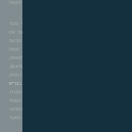
נדרש להאריך ולהרחיב לתכניות מסוג זה את המועדים להגשת
התנגדויות בכדי להבטיח לציבור את מתן יומו.
בנוסף, ועקב הפגיעה הרבה הטמונה בתכניות לשטחי ציבור
החלות על כל העיר, ונוכח חוסר הידיעה של הציבור אשר אינו
חשוף לתכנית כראוי, מתבקש אף כי המועד להגשת תביעת
פיצויים מכוחן של אותן תכניות, יחל להימנות החל ממועד הגשת
הבקשה להיתר אשר הופכת את הפגיעה לקונקרטית ומסוימת,
זאת בדומה לפגיעה הנגרמת מאישור בקשת היתר לפי תמ"א 38,
או הקמת אנטנה סלולרית לפי תמ"א 36, כשבמקרים אלו נפסק
כי מועד הפגיעה חל ממועד אישור הבקשה להיתר (ראה ב
בר"מ
1560-13
עניין
מגן אינטרנשיונל
), ולא ממועד אישור התכנית.
כשלחילופין להאריך את המועד הקבוע בסעיף 197 לחוק, העומד
על 3 שנים בלבד, מועד קצר ביותר שאין בו די, זאת בעוד הפגיעה
הכלכלית פעמים רבות נודעת, שנים רבות לאחר חלוף המועד
הקבוע בדין.