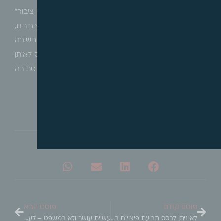
יובהר, כי אין הכוונה להתנגד באופן גורף ל"תכניות שטחי ציבור"
רחבות החלות על כל מרחב העיר אשר יש בהן תועלת ציבורית,
אולם לעמדתנו נדרש מהמחוקק ומגופי התכנון לערוך
חשיבה
מעמיקה בדבר הכלים והמנגנונים שיש לקבוע בחוק ביחס לאותן
תכניות, וזאת כדי למנוע פגיעה בציבור, דבר אשר עומד סתירה
למטרה הגלומה באותן תכניות.
שתפו אותי
פוסט קודם
פוסט הבא
לא ניתן לבסס תביעת פיצויים בגין אובדן פוטנציאל מכוח תמ"א 38
עשיית עושר ולא במשפט – לעומת דיני הנזיקין – ומה שביניהם