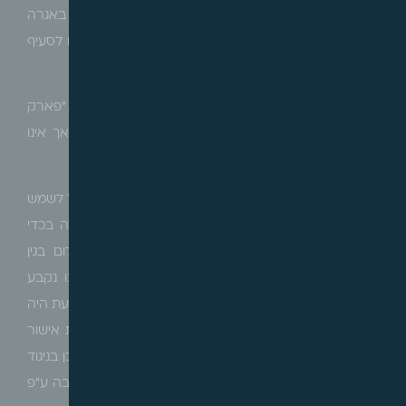
כשנדרשה הנתבעת להבהיר את מקור כוח חיובה באגרה
הפנתה את התובעת לסעיף 29 בתוכנית שהושת בהתאם לסעיף
69(12) לחוק ומכאן הערעור.
בהגנת העירייה נאמר כי החיוב הוטל בגין שצ"פ, הקמת "פארק
גבעת האהבה" ברחובות, אשר סמוך לתחומי התוכנית אך אינו
חלק משטחה.
התובעת טענה בתביעה שהגישה כי סעיף 69 (12) אינו יכול לשמש
מקור סמכות לחיובה כיוון שאינו עונה על הוצאה העולה בכדי
הכנה וביצוע של הפן התכנוני- משפטי אלא על תשלום בגין
עבודות פיתוח. כמו כן, התובעת טענה כי הפארק בגינו נקבע
שיעור החוב לא נכלל בגבולות התוכנית. עוד לטענת התובעת היה
על הנתבעת לדרוש את החיוב מהבעלים הקודמים בעת אישור
התוכנית. לא כל שכן, עולה החשש להפליית התובעת שכן בניגוד
להוראות סעיף 29 בתוכנית תשלום "אגרות התכנון" לא נגבה ע"פ