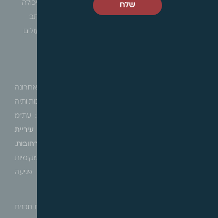
נ' ראש עיריית יבנה (27.6.2011) ) שם נקבע כי אין העירייה יכולה
שלח
להתנות קיומן של תמורות ביצוע עבודות פיתוח בידי יזם. כתב
ההתחייבות החתום נראה כלא חוקי בעל פגמים חוזיים העולים
באי גילוי וכפייה.
הערת מערכת
:
לעמדת המערכת מדובר בפסק דין שדומים לו ניתנו לאחרונה
והמעלים את הצורך בקביעת גבולות ברורים בנושא סמכותיותיה
של עירייה בגביית חובות באופן כוללני ואמורפי. בהם : עת"מ
(מרכז) 14760-07-22
תומר קוקו השקעות בע"מ נ' עיריית
רחובות,
תא (רח') 31315-01-20
יהודה גואטה נ' עיריית רחובות
.
נראה כי קם הצורך בהצבת גבולות ברורים לרשויות המקומיות
בגין יכולתם לדרישות תשלום שמא הדבר יעלה לכדי פגיעה
בחברות הבנייה וחלילה שחיתות מערכתית.
עם זאת ברי הוא כי מדובר בסעיף חשוב שמאפשר ליזם תכנית