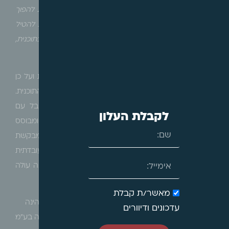
האזרח. לא יעלה על הדעת כי ניתן יהיה באבחת תוכנית להפוך
שטח מסוים ל"אקס טריטוריה", בו תהיה רשאית הרשות להטיל
כל חיוב שתמצא לנכון, אף כזה שלא ננקב במפורש בתוכנית,
בלא שחלות עליה המגבלות שנקבעו בחוקי העזר".
נקבע כי העירייה מחויבת להיצמד ללשון החוק והתוכנית ועל כן
ראשית לחייב רק לצורך תשלומים המצוים בתוך חלקי התוכנית.
אין העירייה רשאית לגבות חוב על הקמת שצ"פ הגובל עם
לקבלת העלון
התוכנית. כן חובת העירייה לספק תחשיב מקצועי מפורט ומבוסס
המתייחס לנתונים קונקרטיים של העבודות שבגינן היא מבקשת
להיטל חיוב. דרישת החיוב צריכה להתבסס על תשתית עובדתית
רלוונטית. הערכה אומדנית של סכום חוב באופן גנרי אינה עולה
על הדעת.
מאשר/ת קבלת
כמו כן בית המשפט התייחס להתחייבות החברה וקבע כי הינה
עדכונים ודיוורים
פסול על פי הלכת דירות יוקרה (ע"א 7368/08 דירות יוקרה בע"מ