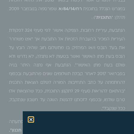
בבנייה למגורים אשר רכשה בינואר 2016 את מלוא הזכויות
במגרש הנכלל בתוכנית
רח/84/14/א
שפורסמה בנובמבר 2009
(להלן: "
התוכנית
") .
הנתבעת, עיריית רחובות, הנפיקה אישור לפי
סעיף 324
ל
פקודת
העיריות
המכיר בהעברת הזכויות אל התובעת אך "אינו משחרר
את בעל הנכס ו/או המחזיק בו מתשלום חוב שהיה רובץ על
הנכס בעת מתו האישור ואשר בטעות לא נתגלה, לא נדרש ולא
שולם בעת מתן האישור". הנתבעת אף נתנה היתר בניה
בפברואר 2017 לאחר קבלת תשלומים שונים מהתובעת ובכפוף
להחתמתה על כתב התחייבות המורה לשלם הוצאות התכנית
"בהתאם להוראות סעיף 29 לתקנון התוכנית, ככל שהוצאות אלו
טרם שולמו, ובכפוף לזכותנו להגשת השגה על חשבון שנתקבל,
ככל שנקבל".
באוגוסט 2019 פנתה התובעת לקבלת טופס 4 ולהפתעתה
התבקשה לתשלום שובר על סך 930,074 ₪ בגין
"אגרות תכנון".