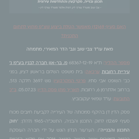
האם סעיף 69(12) מאפשר הטלת ביצוע שצ"פ מחוץ לתחום
התכנית?
מאת עו"ד צבי שוב וגב' הדר המאירי, מתמחה
מספר ההליך
:
ת"א 68367-12-19
מ. בר-און חברה לבנין בע"מ נ
'
עיריית רחובות
ערכאה
:
בית משפט השלום בראשון לציון, בפני
כב' השופט אבי סתיו.
פרטי המקרקעין
:
גוש 3697 חלקה 513,
ברחוב אלתרמן 6, רחובות.
תאריך מתן פסק הדין
:
05.07.23.
ב"כ
התובעת
:
עו"ד שמאי יעקובוביץ.
פסק הדין דן בהיקף סמכותה של העירייה לקביעת חיובים מכוח
סעיף 69(12) לחוק התכנון והבניה, התשכ"ה-1965 (להלן: "
חוק
התכנון והבנייה
"). הערעור הנדון הוגש על ידי חברה העוסקת