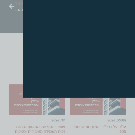
פוסט קודם
פוסט הבא
העליון- שאלות משפטיות בעניין הפקעה- בפני בית המשפט
הסכם שיתוף – ביטולו בהתנהגות?
עדכונים אחרונים
אוגוסט, 2026
יולי, 2026
עו"ד על נדל"ן – עלון חודשי מס'
שומרי הסף של התכנון: גבולות
203
זכות העמידה הציבורית וסמכות