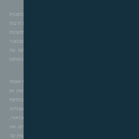
טבלאות האיזון בחלוקה שוויונית.
סעיף 69(12) לחוק התכנון והבניה, מאפשר לקבוע בתוכנית
מפורטת הוראות בעניינים שונים, ביניהם "הוצאות התכנית לרבות
הוצאות עריכתה וביצועה". בהתאם, קובע סעיף 29 לתוכנית
המפורטת רח/84/14/א, אשר פורסמה למתן תוקף בנובמבר
2009, כי בעל מגרש לבנייה פרטית יישא בחלק היחסי של
הוצאות עריכת התוכנית וביצועה, לרבות "ביצוע עבודות הפיתוח
הציבוריות בתחומה".
בית המשפט קבע כי גם אם נעשה שימוש מרחיב בסעיף 69(12)
במסגרת תכנית זו, והדבר לא ברור שהינו מותר כלל, שכן אין
פסיקה מכרעת בסוגיה זו, קיימת הגבלה לשימושו בתחומי
התכנית בלבד. "
הרשות המקומית אמורה לממן את העבודות
הציבוריות מהאגרות, היטל ההשבחה, היטלי הפיתוח וכדומה,
אשר אותם היא גובה בהתאם לחוק. חוקים אלו מגבילים את
הרשות המקומית וגודרים את העלויות שהיא רשאית להשית על