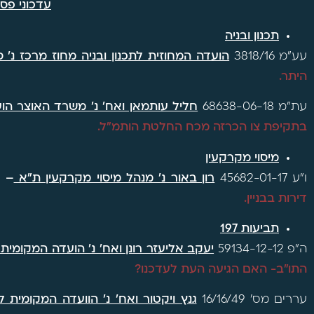
עדכוני פס
תכנון ובניה
עע"מ 3818/16
הועדה המחוזית לתכנון ובניה מחוז מרכז נ' ס
היתר.
עת"מ 68638-06-18
חליל עותמאן ואח' נ' משרד האוצר הו
בתקיפת צו הכרזה מכח החלטת הותמ"ל.
מיסוי מקרקעין
ו"ע 45682-01-17
רון באור נ' מנהל מיסוי מקרקעין ת"א
–
ח
דירות בבניין.
תביעות 197
ה"פ 59134-12-12
יעקב אליעזר רונן ואח' נ' הועדה המקומית 
התו"ב- האם הגיעה העת לעדכנו?
עררים מס' 16/16/49
גנץ ויקטור ואח' נ' הוועדה המקומית לת