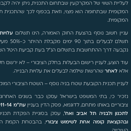
לעליית השווי של המקרקעין שבתחום התכנית, ניתן יהיה לקב
המקומית שבתחומה הוא מצוי, וזאת בכפוף לכך שהתכנית 
המקומית.
עניין חשוב נוסף בהצעת החוק האמורה, הינו תשלום
עלויות
תשלם לבע
נקבעה דרך ההתחשבות בתשלום הנ"ל בעת קביעת היטל הש
עוד הוצע, לעניין רישום הבעלות בחלק הציבורי – לא ירשם 
אלא
לאחר
שהרשות שילמה לבעלים את עלויות הבנייה.
לעניין תכנית הקובעת שטח בניה נוסף – השטח הציבורי המוקנה לרשות ה
נזכיר כי, בתי המשפט בישראל עסקו כבר בשנים האחרונות 
ציבוריים באותו מתחם, לדוגמא, פסק הדין בעניין
לתכנון ולבניה תל אביב ואח'
, עסק בסוגיית הפקדת תכנית מתאר שעניי
ובהקצאת קומה אחת לשימוש ציבורי
, בהבטחת הקמת השט
העירייה.