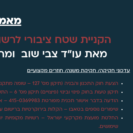
מאמ
הקניית שטח ציבורי לרשו
מאת עו"ד צבי שוב ומר 
עדכוני חקיקה/ חקיקת משנה/ חוזרים מקצועיים
הצעת חוק התכנון והבניה (תיקון מס' 127 – שומה מתקנת מוסכמת).
תיקון טעות בחוק פינוי ובינוי (פיצויים) תיקון מס' 6 – התשע"ח – 2018 – דייר סרבן.
הודעה בדבר אישור תכנית מפורטת 415-0369983 – אצטדיון רמלה – שכונת מגורים.
שיפורים נוספים בטאבו – הקלות בירוקרטיות ברישום ע
החלטת מועצת מקרקעי ישראל – רשויות מקומיות יוכלו
שימושים.