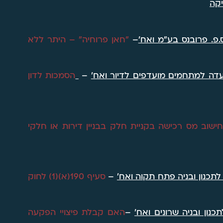
יקה
.פ. פרובנס בע"מ ואח'
–
"חאן פרוחיה" – היתר ללא
עדה למתחמים מועדפים לדיור ואח'
–
הסמכות לדון
ישוב מס רכישה בקניית חלק בבניין דירות או חלקי
לתכנון ובניה פתח תקוה ואח'
–
סעיף 190(א)(1) לחוק
כנון ובניה שרונים ואח'
–
האם קבלת פיצויי הפקעה