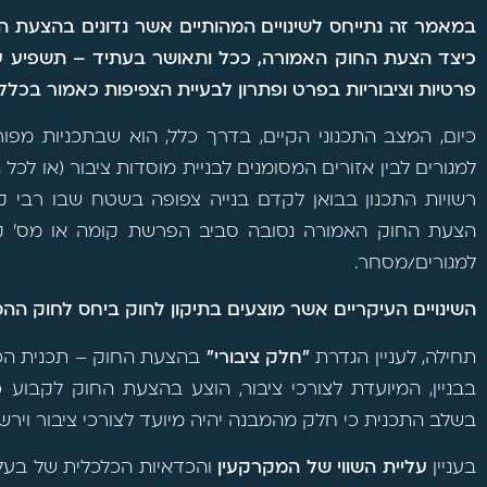
במאמר זה נתייחס לשינויים המהותיים אשר נדונים בהצעת הח
כיצד הצעת החוק האמורה, ככל ותאושר בעתיד – תשפיע ע
פרטיות וציבוריות בפרט ופתרון לבעיית הצפיפות כאמור בכלל.
כיום, המצב התכנוני הקיים, בדרך כלל, הוא שבתכניות מפו
למגורים לבין אזורים המסומנים לבניית מוסדות ציבור (או לכל
רשויות התכנון בבואן לקדם בנייה צפופה בשטח שבו רבי ק
הצעת החוק האמורה נסובה סביב הפרשת קומה או מס' קומ
למגורים/מסחר.
השינויים העיקריים אשר מוצעים בתיקון לחוק ביחס לחוק הה
תחילה, לעניין הגדרת
"חלק ציבורי"
בהצעת החוק – תכנית הכו
בבניין, המיועדת לצורכי ציבור, הוצע בהצעת החוק לקבוע
בשלב התכנית כי חלק מהמבנה יהיה מיועד לצורכי ציבור ויר
בעניין
עליית השווי
של המקרקעין
והכדאיות הכלכלית של בע