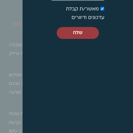
מאשר/ת קבלת
עדכונים ודיוורים
תל אביב – הודעה בדבר הפקדת תכנית מפורטת מס' 507-
1140185 – יפו ג'
שלח
הרינו לעדכן כי בהתאם לסעיף 89 לחוק התכנון והבניה, הופקדה
תכנית מפורטת מספר 507-1140185 ברחוב אפלטון וחריף אייזיק
בתל אביב, בסמכות הועדה המקומית.
מטרת התכנית הינה, התחדשות המרחב ברחובות אפלטון
ואייזיק חריף, באמצעות הריסת 3 מבנים קיימים והקמת 3 מבנים
חדשים, תוך שיפור איכות הבינוי והמרחב הציבורי. התכנית מציעה
223 יחידות דיור בתמהיל דירות מגוון בבנייה מרקמית ועוד.
התכנית קובעת, בין היתר, איחוד וחלוקת המגרשים, קביעת שטחי
בנייה על קרקע למגורים בהיקף כולל של כ-20,420 מ"ר, קביעת
שטחים ציבוריים בנויים לשימושים ציבוריים בהיקף של כ-800