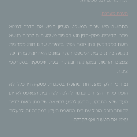
למוחמד גם לבני משפחתו.
הערת מערכת
:
התחושה היא שבית המשפט העליון חיפש את הדרך למצוא
פתרון לדיירים. פסק-הדין נוגע בסוגיות משמעותיות לרבות בנושא
רשות במקרקעין וניתן לומר אפילו בזהירות שהינו חורג ממדיניות
נוקשה בה נקט בית המשפט העליון בשנים האחרונות בדרך של
צמצום הרשות במקרקעין ובעיקר בעת שעסקינן במקרקעי
ציבור.
נציין כי חלק מהנקודות שהועלו במסגרת פסק-הדין כלל לא
הועלו על ידי הצדדים ובניגוד להלכה לפיה בית המשפט לא יתן
סעד שלא התבקש, הרצון להגיע לתוצאה של מתן רשות לדייר
להיוותר בנכס הוביל את בית המשפט העליון במקרה זה, להעלות
עצמו את הטענה ואף לקבלה.