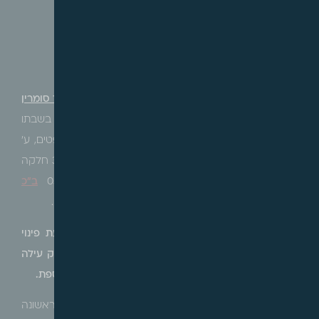
עדכוני פסיקה
"קרבה משפטית"
מספר הליך
:
רע"א 4936/20
עזבון המנוח מוחמד מחמוד סומרין
ז"ל ואח' נ' הימנותא בע"מ
ערכאה
:
בית המשפט העליון בשבתו
כבית משפט לערעורים אזרחיים, בפני כב' הרכב השופטים, ע'
פוגלמן, ד' ברק-ארז ור' רונן.
פרטי המקרקעין
:
גוש 30125 חלקה
75, בירושלים.
תאריך מתן פסק הדין
:
03.04.2023
ב"כ
המבקשים
:
עוה"ד וסים דכוור, יותם בן-הלל ומחמוד דחלה.
ערר זה התמקד בשאלה האם פסק דין שדחה תביעת פינוי
ראשונה שהגישה המשיבה נגד המערערים מקים השתק עילה
כלפי המשיבה החוסם אותה מפני הגשת תביעת פינוי נוספת.
בית המשפט העליון קבע, כי משנדחתה תביעת הפינוי הראשונה