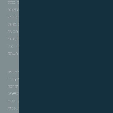
בהתבסס על קיומה של רשות שהוענקה למוחמד להחזיק בנכס
ולהתגורר בו עם משפחתו, ופסק דינו הפך חלוט, המשיבה איננה
יכולה לשוב ולהגיש תביעת פינוי נוספת נגד אותם נתבעים או
חליפיהם המבוססת על תשתית עובדתית זהה, ועוסקת באותן
סוגיות שנידונו בתביעת הפינוי הראשונה. ודוק, אין בדחיית תביעת
בעלות שהגישו מוחמד ואחיותיו כדי להשליך על קביעות פסק הדין
בתביעת הפינוי הראשונה ביחס לרשות שניתנה למוחמד ולבני
משפחתו להתגורר בנכס ואין בהם כדי להצדיק ביטול השתק
העילה שנוצר מכוחו.
בית המשפט העליון הדגיש, כי הלכה היא כי גם בעל דין שלא היה
צד להתדיינות הראשונה עשוי להיות מחויב בהכרעותיה מקום בו
מתקיימת בינו לבין מי מבעלי הדין בהתדיינות הראשונה "קרבה
משפטית". "קרבה משפטית" זו יכולה להתקיים כתוצאה מקשרים
משפחתיים, מסחריים, או מכוח זיקה משותפת לעניין כספי
משותף. המבחן לכך הוא האם מצויים שיקולי מדיניות משפטית