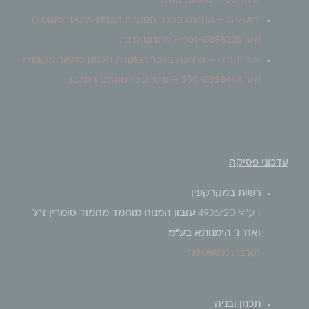
0874917 – מתחם קוגל
.
ירושלים –
הודעה בדבר הפקדת תכנית מתאר מקומית
מס' 101-0896225 – מתחם לרנר
.
אור יהודה –
הודעה בדבר הפקדת תכנית מתאר מקומית
מס' 555-0958454 – פינוי בינוי מתחם המלבן
.
עדכוני פסיקה
רשות במקרקעין
רע"א 4936/20
עזבון המנוח מוחמד מחמוד סומרין ז"ל
ואח' נ' הימנותא בע"מ
"קרבה משפטית".
תכנון ובניה