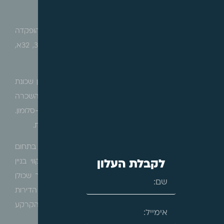
0780924 – נווה שאנן
הרינו לעדכן כי בהתאם לסעיף 89 לחוק התכנון והבניה, הופקדה
תכנית מפורטת מספר 507-0780924 ברחוב הרכבת 32, 32א,
סלומון 9 בתל אביב, בסמכות הועדה המקומית.
מטרת התכנית הינה בין היתר, התחדשות עירונית בדופן שכונת
נווה שאנן על ידי תוספת זכויות בנייה לתעסוקה, מגורים להשכרה
ושטחים ציבוריים בנויים ומסחר על דופן רחוב הרכבת-סלומון.
הבינוי יכלול מגדל מעל 5 קומות מסד, ובסך הכול 30 קומות.
התכנית קובעת, בין היתר, שינוי ייעודי הקרקע התקפים בתחום
התכנית, קביעת זכויות והוראות בנייה, לרבות תכסית וקווי בניין
לקבלת העלון
עבור השימושים השונים, קביעה של עד 80 יחידות דיור שכולן
להשכרה, קביעת דיור בהישג יד בהיקף 15% מכלל הדירות
בתכנית, קביעת הוראות בדבר חזית מסחרית בקומת הקרקע
ועוד.