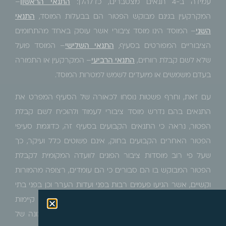
עמידה ב-4 תנאים מצטברים, כדלהלן:
התנאי הראשון
–
המקרקעין בגינם מבוקש הפטור הם בבעלות המוסד,
התנאי
השני
– המוסד הינו מוסד ציבורי אשר עוסק באחד מהתחומים
הציבוריים המפורטים בסעיף,
התנאי השלישי
– המוסד פועל
שלא לשם קבלת רווחים,
התנאי הרביעי
– המקרקעין או התמורה
בעדם משמשים או מיועדים לשמש למטרות המוסד.
עם זאת, וחרף פשטות נוסחו לכאורה של הסעיף המפרט את
התנאים בהם נדרש מוסד ציבורי לעמוד ולהוכיח לשם קבלת
הפטור, נראה כי התנאים הקבועים בסעיף זה, כדוגמת סעיפי
הפטור האחרים הקבועים בחוק, אינם פשוטים כלל ועיקר, כך
שעל פי רוב מוסדות ציבור הפונים לוועדה המקומית לקבלת
הפטור המבוקש בו הם סבורים כי הם עומדים, רצופה מהמורות
וקשיים, אשר הגיעו פעמים רבות בפני ועדות הערר וכן בפני בתי
המשפט בערכאות הערעור, כשנציין כבר עתה כי קיימות
החלטות ופסקי דין סותרים באשר לאופן הפרשנות הנכונה של