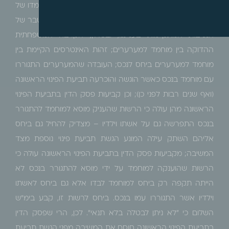
המצדיקים השוואת מעמדו של בעל דין בהליך נוכחי למעמדו של
בעל דין בהליך הקודם, וקשירתו לתוצאותיו. משקלן המצטבר של
הנסיבות המתקיימות בענייננו, ובכללן, הקרבה המשפחתית
ההדוקה בין מוחמד למערערים; זהות האינטרסים הקיימת בין
מוחמד למערערים ביחס לנכס; העובדה שהמערערים התגוררו
עם מוחמד בנכס כאשר הוגשה והוכרעה תביעת הפינוי הראשונה
(ואף שנים רבות לפני כן); וכן קביעות פסק הדין בתביעת הפינוי
הראשונה מהן עולה כי הרשות שהעניק מוסא למוחמד להתגורר
בנכס התפרשה גם על אשתו וילדיו – מצדיק להחיל גם ביחס
אליהם השתק עילה המונע הגשת תביעת פינוי נוספת מצד
המשיבה; מקביעות פסק הדין בתביעת הפינוי הראשונה עולה כי
הרשות שהוענקה למוחמד על ידי מוסא להתגורר בנכס לא
הייתה תקפה רק ביחס למוחמד לבדו אלא גם ביחס לאשתו
וילדיו אשר התגוררו עמו בנכס. ביחס לרשות זו, קבע בימ"ש
השלום כי "לא ניתן לבטלה בלא תנאי". לכן, הרי שפסק הדין
בתביעת הפינוי הראשונה חוסם את המשיבה מפני הגשת תביעת