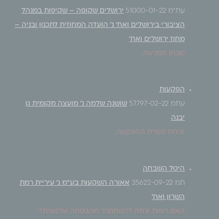
עת"מ 51000-01-22
ירושלים שקופה – שקיפות במנהל
הציבורי בירושלים ואח' נ' הועדה המחוזית לתכנון ובניה –
מחוז ירושלים ואח'
מבחן הפגיעה.
הפקעות
עתמ 57797-02-22
שושנה שלמה נ' מועצה מקומית גן
יבנה
זניחת מטרת ההפקעה.
היטל השבחה
תמ 35622-09-22
אאורה השקעות בע"מ נ' עיריית רמת
השרון ואח'
האם רשות יכולה להשתחרר מהבטחה שלטונית?