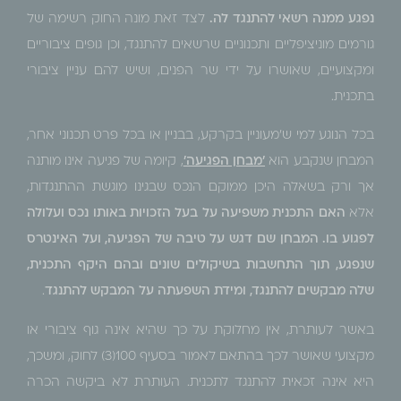
נפגע ממנה רשאי להתנגד לה.
לצד זאת מונה החוק רשימה של
גורמים מוניציפליים ותכנוניים שרשאים להתנגד, וכן גופים ציבוריים
ומקצועיים, שאושרו על ידי שר הפנים, ושיש להם עניין ציבורי
בתכנית.
בכל הנוגע למי ש'מעוניין בקרקע, בבניין או בכל פרט תכנוני אחר,
המבחן שנקבע הוא
'מבחן הפגיעה'
, קיומה של פגיעה אינו מותנה
אך ורק בשאלה היכן ממוקם הנכס שבגינו מוגשת ההתנגדות,
אלא
האם התכנית משפיעה על בעל הזכויות באותו נכס ועלולה
לפגוע בו.
המבחן שם דגש על טיבה של הפגיעה, ועל האינטרס
שנפגע, תוך התחשבות בשיקולים שונים ובהם היקף התכנית,
שלה מבקשים להתנגד, ומידת השפעתה על המבקש להתנגד
.
באשר לעותרת, אין מחלוקת על כך שהיא אינה גוף ציבורי או
מקצועי שאושר לכך בהתאם לאמור בסעיף 100(3) לחוק, ומשכך,
היא אינה זכאית להתנגד לתכנית. העותרת לא ביקשה הכרה