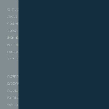
עמדה הפוכה לפרשנות הסעיף והתנאי הקבוע בו, וקביעה כי
עסקינן בשתי תנאים מצטברים בהם על המוסד הציבורי לעמוד,
קרי שהמקרקעין משמשים או מיועדים לשימוש ציבורי, ותנאי נוסף
לפיו נדרש שכספי התמורה מיועדים לשימוש מטרות המוסד
הציבורי ניתנה לאחרונה על ידי ועדת ערר בירושלים (
8101-08-
19
), במסגרתה נידונה שאלת מתן הפטור למוסד ציבורי בגין
מקרקעין שבייעוד מסחרי, כשטענת המוסד נדחתה מהטעם
שלא מתקיים התנאי הראשון, לפיו נדרש זיקה בין ייעוד
המקרקעין לפעילות המוסד הציבורי.
את החלטתה נימקה ועדת הערר בהסתמכותה על החלטה
נוספת (
ערר 67-68/16- ישיבת טעלז
), לפיה מכיוון שהמילים
"התמורה בעדם", הוספו לחוק במסגרת תיקון (מספר 53) שנעשה
לסעיף במועד מאוחר יותר, במטרה להקיש וליצור דין שווה בין
מימוש בדרך של מכר לבין מימוש בדרך של היתר בניה, הרי