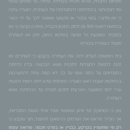
מתחום התכנית, שהיא תכנית נקודתית, שחלה על מתחם שטח
של דונם וחצי. בהתייחסה להתנגדותה של העותרת, הוועדה ציינה
כי אין מדובר בגוף ציבורי או מקצועי שאושר לכך על ידי השר
בהתאם לסעיף 100 (3) לחוק התכנון והבנייה, וכמו כן קבעה כי אין
בתכנית המוצעת כל פגיעה בשלטון החוק, ולכן אין לעותרת
מעמד כעותרת ציבורית.
בית המשפט העליון דחה את העתירה בקבעו כי לעותרים אין
זכות להגשת התנגדות לתכנית נושא הבקשה ובדין נדחתה
התנגדותם על הסף. נוסף על כך, לא קמה עילה להתערבות
בהחלטת יושבת ראש הוועדה המחוזית שלא לתת רשות להגשת
ערר לפני המועצה הארצית לתכנון ולבנייה על ההחלטה נושא
העתירה.
צוין, כי המחוקק יצר איזון, שאפשר מצד אחד הגשת התנגדויות,
אך הגדיר מראש את הגורמים הרשאים להתנגד, תוך שקבע כי
רק מי שמעוניין בקרקע, בבניין או בפרט תכנוני, שרואה עצמו