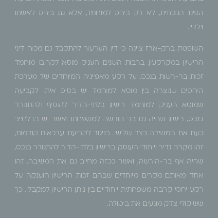
הפינוי הנוכחית, לא רק ביחס למוחמד, אלא גם ביחס לאשתו
וילדיו.
השופטת ברק-ארז ציינה כי דין הערעור להתקבל גם מכוח דיני
הרישיון במקרקעין. ברבות השנים העניק מוסא לקרובו מוחמד
זכות בר-רשות בנכס. על רקע מאפייניה המיוחדים של מערכת
היחסים שנוצרה בין מוסא למוחמד יש בסיס איתן לקביעה
שמוסא העניק למוחמד רישיון בלתי-הדיר להוסיף ולהתגורר
בנכס, רישיון שהיה גם בר הורשה למשפחתו ואשר יש בו לחייב
כעת את המשיבה כצד שלישי. בניגוד לקביעת ערכאות קודמות,
זהו מקרה נדיר וייחודי העוסק ברישיון בלתי-הדיר להתגורר בנכס,
שהיה אף בר-הורשה, ואשר ככזה מחייב גם את המשיבה. זהו
אחד מאותם מקרים מיוחדים שבהם זכות הרישיון הוענקה על
רקע יחסי קרבה משפחתית ייחודיים בין נותן הרישיון למקבלו, כך
ששיקולי צדק מונעים את ביטולה.