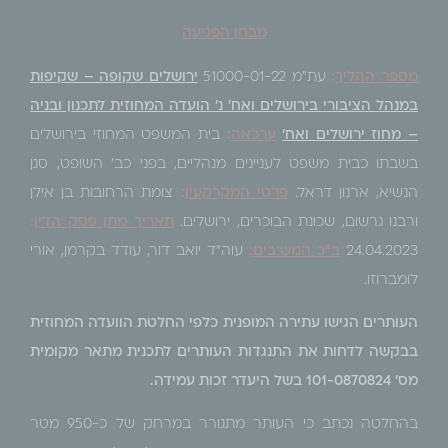
מבחן הפגיעה
מספר ההליך
:
עת"מ 51000-01-22
ירושלים שקופה – שקיפות
במנהל הציבורי בירושלים ואח' נ' הועדה המחוזית לתכנון ובניה
– מחוז ירושלים ואח
'
ערכא
ה
:
בית המשפט המחוזי בירושלים
בשבתו כבית משפט לעניינים מנהליים, בפני כב' השופט, סגן
הנשיא, ארנון דראל.
פרטי המקרקעין
:
צומת הרחובות בן אילן
ורבנו גרשום, שכונת הבוכרים, ירושלים.
תאריך מתן פסק הדין
:
24.04.2023
ב"כ המשיבים
:
עוה"ד יואב דור, עודד בקרמן, אורי
לומברוזו.
העותרים הגישו עתירה המופנית כלפי החלטת הוועדה המחוזית
בבקשה לדחות את התנגדות העותרים לתכנית מתאר מקומית
מס' 101-0870824 בשל היעדר זכות עמידה.
בהחלטה נכתב כי העותר מתגורר במרחק של כ-950 מטר