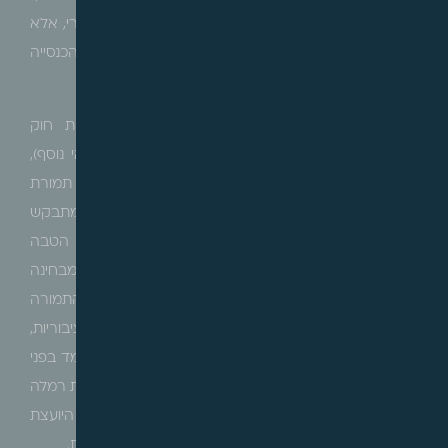
טענה הכנסייה כי אין צורך שהמקרקעין ייעודו לצורך ציבורי, אלא
די בשימוש בתמורת המקרקעין לצורך מילוי מטרות הכנסייה
שהינם כלולות במטרות הציבוריות הקבועות בסעיף.
בית המשפט בפסק דינו קבע כי בהתאם להוראות חוק
הפרשנות, המילה
"או"
, אינה באה
לְחַבֵּר ולהוסיף
(תנאי נוסף),
אלא באה להפריד בין התנאים, ועל כן מספיק כי תמורת
המקרקעין תשמש למטרות המוסד הציבורי, כשכך גם מתבקש
מבחינה תכליתית שכן מהותו של סעיף הפטור הינה הטבה
למוסד ציבורי לשם מתן אפשרות למימון פעילותו, ועל כן מבחינה
מהותית אין כל רלוונטיות לשאלת ייעוד המקרקעין, ודי כי התמורה
תשמש את המוסד הציבורי לשם מילוי המטרות הציבוריות,
כשיצוין כי המחלקות טרם תמה, שכן בימים אלו תלוי ועומד בפני
בית המשפט העליון ערעור שהוגש על ידי הועדה המקומית רמלה
(
בר"מ 9231/20
), במסגרתו התבקשה וניתנה עמדתה של היועצת
המשפטית לממשלה בסוגיה, וטרם ניתנה בו הכרעה סופית.