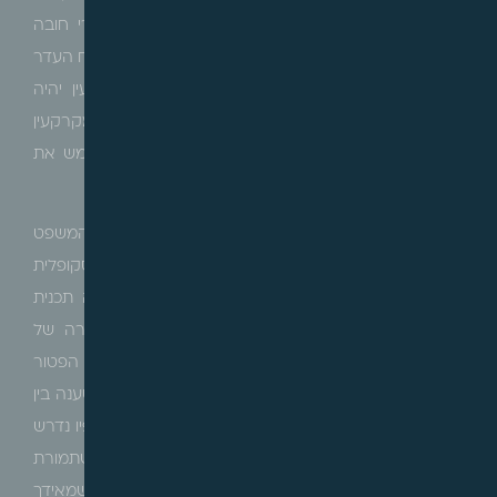
מטרותיו הציבוריות, אלא אף חלה על המוסד הציבורי חובה
לעשות כן. כאשר עוד נקבע כי על פי פרשנות הסעיף, נוכח העדר
קביעה מפורשת בחוק, אין כל חובה שייעוד המקרקעין יהיה
למטרות ציבור, ואין חובה כי תתקיים זיקה בין ייעוד המקרקעין
לפעילות המוסד הציבורי, ודי כי תמורת המקרקעין תשמש את
מוסד הציבור למטרותיו, לשם עמידה בתנאי הרביעי
.
בנוסף נציין את פסק הדין בערעור שניתן על ידי בית המשפט
המחוזי (
62262-09-19
), בעניין הכנסייה האוונגלית אפיסקופלית
(להלן:
"הכנסייה"
), שם נידון עניינה של הכנסייה שיזמה תכנית
לשינוי יעוד מקרקעין לבניית דיור מוגן, כשלאחר אישורה של
התכנית היא מכרה את המקרקעין לחב' נדל"ן, ובקשת הפטור
שהגישה נדחתה על ידי הועדה המקומית רמלה, אשר טענה בין
היתר כי הכנסייה לא עומדת בתנאי הכפול והמצטבר לפיו נדרש
שהמקרקעין משמשים או מיועדים למטרה ציבורית, וכן שתמורת
המכירה מיועדת למטרות הציבוריות של הכנסייה, כשמאידך