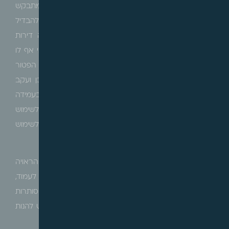
שכשם שבמימוש בהיתר בניה, הפטור יינתן רק באם מתבקש
מימוש לאחת המטרות הקבועות בסעיף החוק, זאת להבדיל
לדוגמא מהיתר בניה שיינתן למוסד ציבורי אשר בונה דירות
מגורים או שטחי מסחר במטרה להשכירם, שם נקבע כי אף לו
כספי השכירות מיועדים לשימוש המוסד הציבורי, לא יינתן הפטור
(ראה פסק דין
עדת הבוכרים-
בר"מ 2949/20
), על כן ועקב
הצורך ליצור שוויון בין סוגי המימוש, הפטור יינתן רק בעמידה
בשתי תנאים מצטברים, קרי שהמקרקעין מיועדים לשימוש
למטרות ציבוריות וגם תמורת המקרקעין מיועדת לשימוש
למטרות ציבור.
עולה אם כן כי קיימת מחלוקת קוטבית בדבר הפרשנות הראויה
לנוסח הסעיף והתנאי בו נדרש מוסד הציבור לעמוד,
כשהפרשנויות השונות האפשריות, מביאות להחלטות סותרות
וחוסר בהירות בדבר התנאים שעל מוסד ציבורי המבקש להנות
מהפטור לעמוד.