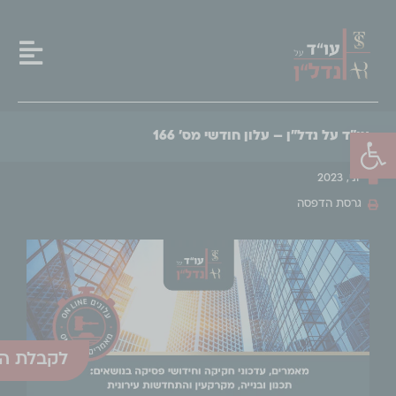
פתח סרגל נגישות
עו"ד על נדל"ן – עלון חודשי מס' 166
יוני, 2023
גרסת הדפסה
לקבלת הע