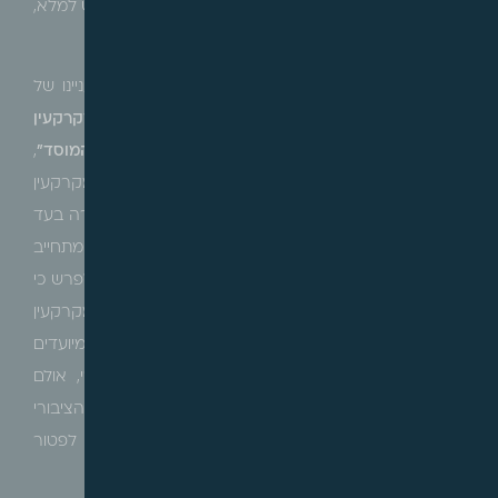
הסעיף ויישומו- זאת בהתייחס כמעט לכל תנאי אותו נדרש למלא,
בכדי להוכיח עמידה בתנאי הפטור.
במסגרת זו נעמוד על העמימות והמחלוקת הקיימת בעניינו של
התנאי הרביעי
בו נדרש מוסד הציבורי לעמוד, לפיו
"..המקרקעין
או
התמורה בעדם, משמשים או מיועדים למטרות המוסד"
,
כשמנוסח הסעיף מתעורר ספק, האם נדרש כי המקרקעין
משמשים או מיועדים לשימוש ציבורי
וגם
נדרש כי התמורה בעד
המקרקעין מיועדת למטרות המוסד הציבורי, דהיינו מתחייב
עמידה בשתי תנאים מצטברים גם יחד, כשלחילופין ניתן לפרש כי
מדובר בתנאים חילופיים, ועל כן גם במקרה בו המקרקעין
שבבעלות המוסד הציבורי אינם משמשים ואף אינם מיועדים
לשמש למטרה ציבורית כגון במקרקעין בייעוד מסחרי, אולם
תמורת המקרקעין (במכירתם), מיועדת לשימוש מוסד הציבורי
עבור מטרות פעילותו, גם אז יהיה זכאי מוסד הציבור לפטור
מהיטל השבחה.