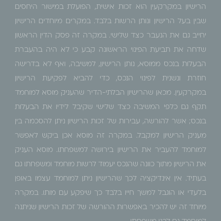
הרישיון במקרקעין הוא זכות אישית, הפועלת במישור היחסים
שבין בעל הרישיון ונותן הרשות בלבד. במקרים מיוחדים הרישיון
יחייב גם את הנעבר כצד שלישי. במקרה זה פסק הדין הראשון
שדחה את תביעת הפינוי הראשונה קבע כי לא היה בהעברת
הבעלות בנכס ממוסא, נותן הרישיון, למשיבה, ואף לא בדרישה
חוזרת ונשנית לפינוי הנכס, כדי להביא לפקיעת הרישיון
במקרקעין. מכאן שהרישיון הבלתי-הדיר שהעניק מוסא למוחמד
תקף גם כלפי המשיבה כצד שלישי שקיבל לידיו את הבעלות
בנכס; אשר להורשה, עבירות של זכות הרישיון ניתן להסכמה בין
מעניק הרישיון למקבל. במקרה זה מוסא אכן ביקש לאפשר
למוחמד להעביר את הרישיון בירושה למשפחתו. מוסא העניק
את הרישיון מתוך כוונה שהנכס יעמוד לרשות מוחמד ומשפחתו גם
בעתיד. אין אינדיקציה לכך שהרישיון ניתן למוחמד עצמו באופן
בלעדי או הוגבל למשך חייו בלבד כך שיפקע עם מותו. במקרה
מיוחד זה יש להכיר באפשרות ההורשה של זכות הרישיון שניתנה