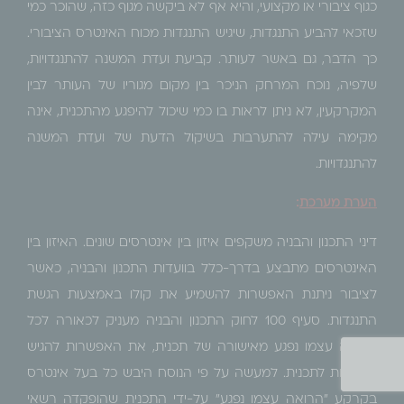
כגוף ציבורי או מקצועי, והיא אף לא ביקשה מגוף כזה, שהוכר כמי
שזכאי להביע התנגדות, שיגיש התנגדות מכוח האינטרס הציבורי.
כך הדבר, גם באשר לעותר. קביעת ועדת המשנה להתנגדויות,
שלפיה, נוכח המרחק הניכר בין מקום מגוריו של העותר לבין
המקרקעין, לא ניתן לראות בו כמי שיכול להיפגע מהתכנית, אינה
מקימה עילה להתערבות בשיקול הדעת של ועדת המשנה
להתנגדויות.
הערת מערכת
:
דיני התכנון והבניה משקפים איזון בין אינטרסים שונים. האיזון בין
האינטרסים מתבצע בדרך-כלל בוועדות התכנון והבניה, כאשר
לציבור ניתנת האפשרות להשמיע את קולו באמצעות הגשת
התנגדות. סעיף 100 לחוק התכנון והבניה מעניק לכאורה לכל
הרואה עצמו נפגע מאישורה של תכנית, את האפשרות להגיש
התנגדות לתכנית. למעשה על פי הנוסח היבש כל בעל אינטרס
בקרקע "הרואה עצמו נפגע" על-ידי התכנית שהופקדה רשאי