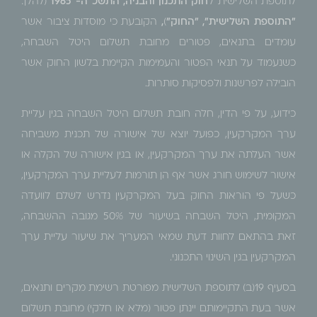
לתוספת השלישית ל
חוק התכנון והבניה, התשכ"ה- 1965
(להלן:
"התוספת השלישית", "החוק"
)
,
הקובעת כי מוסדות ציבור אשר
עומדים בתנאים, פטורים מחובת תשלום היטל השבחה,
כשנעמוד על תנאי הפטור והעמימות הקיימת בלשון החוק אשר
הובילה לפרשנות ולפסיקות סותרות.
כידוע, על פי הדין, חלה חובת תשלום היטל השבחה בגין עליית
ערך המקרקעין, כפועל יוצא של אישורה של תכנית משביחה
אשר העלתה את ערך המקרקעין, או בגין אישורה של הקלה או
אישור לשימוש חורג אשר אף הן תורמות לעליית ערך המקרקעין,
כשעל פי הוראות החוק בעל המקרקעין נדרש לשלם לוועדה
המקומית, היטל השבחה בשיעור של 50% מגובה ההשבחה,
זאת בהתאם לחוות דעת שמאי המעריך את שיעור עליית ערך
המקרקעין בגין השינוי התכנוני.
בסעיף 19(ב) לתוספת השלישית מפורטת רשימת מקרים ותנאים,
אשר בעת התקיימותם יינתן פטור (מלא או חלקי) מחובת תשלום