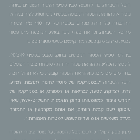
היטל השבחה, כך לדוגמא מבין סעיפי הפטור המוכרים ביותר,
נזכיר את הוראת הפטור הקבועה בסעיף קטן (ג)(1), לפיה בניה או
הרחבתה של דירת מגורים בשטח של עד 140 מ"ר פטורה
מהיטל השבחה, וכן את סעיף קטן (ב)(9), הקובעת מתן פטור
לבניית מרחב מוגן, כשכאמור קיימים סעיפי פטור נוספים.
בין יתר סעיפי הפטור הקבועים בחוק, נקבע בסעיף 19(ב)(4),
לתוספת השלישית הוראת פטור ייחודית למוסדות ציבור הפועלים
בתחומים מסוימים, כשהוראת הפטור קובעת כי לא תחול חובת
היטל השבחה
"..במקרקעין של מוסד לחינוך, לתרבות, למדע,
לדת, לצדקה, לסעד, לבריאות או לספורט, או במקרקעין של
הקדש ציבורי כמשמעותו בחוק הנאמנות התשל"ט-1979, שאין
עיסוקו לשם קבלת רווחים, אם אותם מקרקעין או התמורה
בעדם משמשים או מיועדים לשמש למטרות האמורות;".
מעיון בסעיף עולה כי לשם קבלת הפטור, על מוסד ציבורי להוכיח