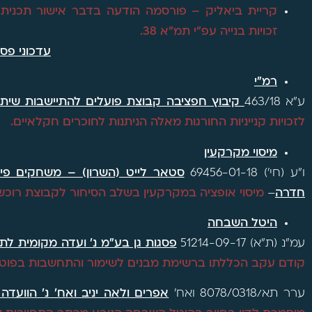
זכויות בנייה עפ"י תמ"א 38.
עדכוני פס
רמ"י
ע"א 463/18
קיבוץ חפציבה קבוצת פועלים להתיישבות שיתופ
לזכויות קנייניות החורגות מאלה הניתנות לחוכרים חקלאיים.
מיסוי מקרקעין
ו"ע (חי') 69456-01-18
חדרה
–
מיסוי אופציה במקרקעין בשלב הסיחור לקבוצת רוכש
היטל השבחה
עמ"נ (ת"א) 51214-09-17
פסגות גן בע"מ נ' ועדה מקומית לתכנ
קודם עקב הכללתו ברשימת מבנים לשימור והתחשבות בפוטנ
ערר תא/8078/0318 ואח'
אפרים ולאה יניב ואח' נ' הוועדה