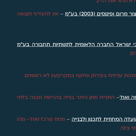
א מהוראות הדין.
 ופיננסים (2003) בע"מ
–
אין להעדיף תוצאה
יבי ישראל החברה הלאומית לתשתיות תחבורה בע"מ
ים
.
כות עניינית בפירוק שיתוף במקרקעין לא רשומים.
ה ואח'
–
התניית מתן היתר בנייה בהריסת מבנה בלתי
ועדה המחוזית לתכנון ולבנייה
–
מחוז מרכז ואח'- מהו
בינוי.