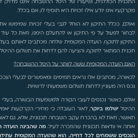
התכנית הכוללנית, ושיעורו של היטל ההשבחה איננו מדויק ד
מקרקעיו אינו יודע אילו זכויות היא תוסיף לו, אם בכלל.
ואולם, ככלל התיקון לא הוחל לגבי בעלי זכויות שמימשו את
לבחור לפעול על פי התיקון או להתעלם הימנו, וזאת כל עוד
התיקון לתוקף, הועדה המקומית שלחה מכתבים לאותם בעלי נ
תכנית המתאר לתוקף, והציעה להם לדחות את תשלום ההיטל 
האם הועדה המקומית ששה לוותר על היטל ההשבחה?
לכאורה, מכתבים אלו נראים תמימים ומאפשרים לבעלי הנכסי
נכס היה מעוניין לדחות תשלום משמעותי לרשויות.
אולם, כאשר נכנסים לעובי הקורה ולמשמעות הבשורה, בעלי 
ההיטל
ישלמו ביוקר
, לאור העובדה כי מחירי הקרקעות יאמ
תאושר, וזאת לא בהכרח עקב השבחה תכנונית, אלא, גם לאור ה
אותה אי וודאות תכנונית שהוזכרה לעיל.
מה שהבינה הועדה המ
הנכסים ששמחים לכל דחייה, הוא שהועדה המקומית עתידה