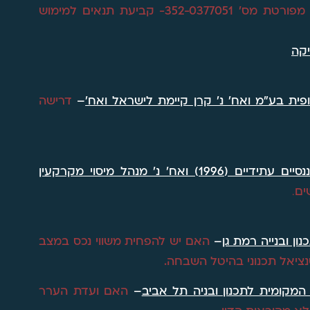
קריית ביאליק – פורסמה הודעה בדבר אישור תכנית מפורטת מס' 352-0377051- קביעת תנאים למימוש
יקה
ית בע"מ ואח' נ' קרן קיימת לישראל ואח'
–
דרישה
סטאר לייט (השרון) – משחקים פיננסיים עתידיים (1996) ואח' נ' מנהל מיסוי מקרקעין
ים
.
ון ובנייה רמת גן
–
האם יש להפחית משווי נכס במצב
ציאל תכנוני בהיטל השבחה.
 המקומית לתכנון ובניה תל אביב
–
האם ועדת הערר