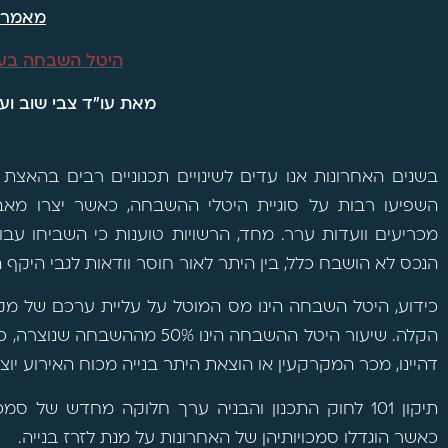
מאמר
היטל השבחה בעי
מאת עו"ד צבי שוב ועו
בשנים האחרונות אנו עדים לשינויים תכנוניים רבים בהאצת 
השפיעו רבות על סוגיית היטלי ההשבחה, כאשר יצרו מאב
מכריעים וועדות ערר. מחד, הרשויות טוענות כי השביחו עב
הנכס לא הושבח כלל, בין היתר לאור חוסר וודאות לגבי היקף הזכ
כידוע, היטל השבחה הינו מס המוטל על עליית ערכם של מקר
הקלה. שיעור היטל ההשבחה הינו 
דהיינו, מכר המקרקעין או הוצאת היתר בנייה מכוח האירוע יו
תיקון 101 לחוק התכנון והבניה ערך חלוקה מחדש של סמ
כאשר הוגדלו סמכויותיהן של האחרונות על מנת לזרז בנייה.