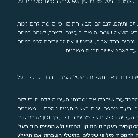
יו. כמו כן, בעל מקרקעין שאושרה תכנית כוללנית על
 זכויותיהם, לגביהם קבע התיקון כי קיימת להם זכות
 לא הוצאה שומה סופית בעניינם. לפיכך, לאחר כניסת
כסים בתל אביב, שמימשו את זכויותיהם לפני כניסת
עד לאחר אישור תכנית מפורטת.
ם לדחות את תשלום ההיטל לעתיד, וברור כי כל בעל
הקרקעות שיקבלו את "מתנת" העירייה לדחיית תשלום
ירו בעוד מספר שנים כאשר תכנית נוספת – מפורטת
עלייה הכללית של מחירי הנדל"ן, כך נכון הדבר לגבי
קומית בעקבות התיקון החדש ולא הפנימו רוב בעלי
 להפסיד מיליוני שקלים בהיטלי השבחה אם תיאלץ