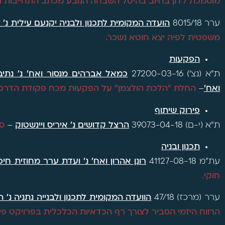
מוסמכת לדון בחיוב בהיטל השבחה הנובע מכתב התחייבות ול
ערר 8015/18
הועדה המקומית לתכנון ולבניה יקנעם עילית נ' צור מרום
משפטית לפיה יצא חוטא נשכר.
הפקעות
ת"א (נצ') 27200-03-16
כמאל אברהים מנסור ואח' נ' נת
ואח'
–
החלת "הלכת הולצמן" על הפקעות מכח פקודת הדרכ
פירוק שיתוף
ת"א (י-ם) 39073-04-18
הרצל קדושים נ' איריס ויינשטוק
–
סמ
תכנון ובניה
עת"מ 41127-08-18
רונן אהרון ואח' נ' ועדת ערר מחוזית חיפ
חוקי.
ערר (מרכז) 47/18
הוועדה המקומית לתכנון ולבנייה נתניה נ' ה
הרווח היזמי הסביר לצורך רף הכדאיות הכלכלית בפרויקט פינוי 