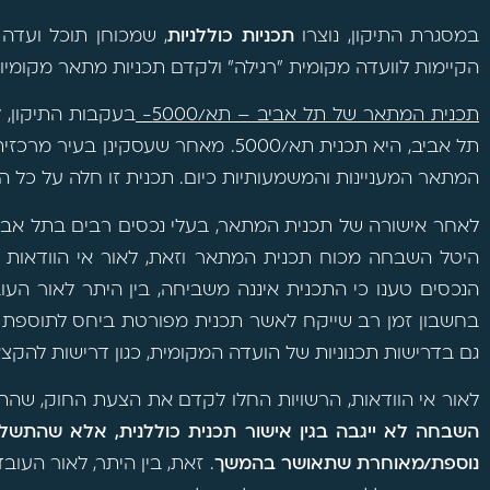
במסגרת התיקון, נוצרו
תכניות כוללניות
, שמכוחן תוכל ועדה
הקיימות לוועדה מקומית "רגילה" ולקדם תכניות מתאר מקומיו
תכנית המתאר של תל אביב – תא/5000-
בעקבות התיקון, 
תל אביב, היא תכנית תא/5000. מאחר שעס
המתאר המעניינות והמשמעותיות כיום. תכנית זו חלה על כל ה
לאחר אישורה של תכנית המתאר, בעלי נכסים רבים בתל אב
היטל השבחה מכוח תכנית המתאר וזאת, לאור אי הוודאות שקי
הנכסים טענו כי התכנית איננה משביחה, בין היתר לאור העוב
בחשבון זמן רב שייקח לאשר תכנית מפורטת ביחס לתוספת ב
גם בדרישות תכנוניות של הועדה המקומית, כגון דרישות להקצא
לאור אי הוודאות, הרשויות החלו לקדם את הצעת החוק, שהתגבשה לתיקון 126 לחוק התכנון
השבחה לא ייגבה בגין אישור תכנית כוללנית, אלא שהתשלו
נוספת/מאוחרת שתאושר בהמשך
. זאת, בין היתר, לאור הע