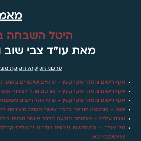
מאמ
היטל השבחה בע
מאת עו"ד צבי שוב ו
עדכוני חקיקה/ חקיקת משנה
אגף רישום והסדר מקרקעין – שינויים ושיפורים באתר מקר
אגף רישום והסדר מקרקעין – פורסם נוהל לצירוף אישו
אגף רישום והסדר מקרקעין – שינוי נוהל רישום משכנתא
יבנה – פורסמה הודעה בדבר אישור תכנית מועדפת לדיור מס' תמל/1049, י
נצרת עילית – פורסמה הודעה בדבר אישור תכנית כוללנית מס' 604
תל אביב – התחדשות עירונית שדרות ירושלים-קהיל
507-0200352.